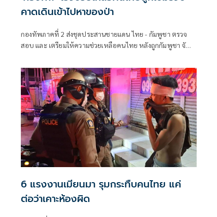
คาดเดินเข้าไปหาของป่า
กองทัพภาคที่ 2 ส่งชุดประสานชายแดน ไทย - กัมพูชา ตรวจ
สอบ และ เตรียมให้ความช่วยเหลือคนไทย หลังถูกกัมพูชา จับ
คดีลักลอบหลบหนีเข้าเมืองโดยผิดกฏหมาย คาดหาของป่าตาม
แนวชายแดนบริเวณช่องตาเล็ง แล้วเดินลึกใกล้ฐานเขมร
6 แรงงานเมียนมา รุมกระทืบคนไทย แค่
ต่อว่าเคาะห้องผิด