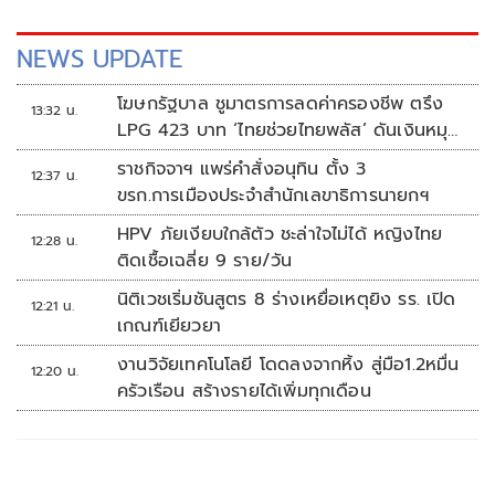
NEWS UPDATE
โฆษกรัฐบาล ชูมาตรการลดค่าครองชีพ ตรึง
13:32 น.
LPG 423 บาท ‘ไทยช่วยไทยพลัส’ ดันเงินหมุน
แสนล้าน
ราชกิจจาฯ แพร่คำสั่งอนุทิน ตั้ง 3
12:37 น.
ขรก.การเมืองประจำสำนักเลขาธิการนายกฯ
HPV ภัยเงียบใกล้ตัว ชะล่าใจไม่ได้ หญิงไทย
12:28 น.
ติดเชื้อเฉลี่ย 9 ราย/วัน
นิติเวชเริ่มชันสูตร 8 ร่างเหยื่อเหตุยิง รร. เปิด
12:21 น.
เกณฑ์เยียวยา
งานวิจัยเทคโนโลยี โดดลงจากหิ้ง สู่มือ1.2หมื่น
12:20 น.
ครัวเรือน สร้างรายได้เพิ่มทุกเดือน