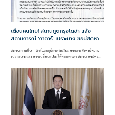
เตือนคนไทย! สถานทูตกรุงโดฮา แจ้ง
สถานการณ์ 'กาตาร์' เปราะบาง ขอมีสติหาที่
กำบัง อยู่ในที่ปลอดภัย
สถานการณ์ในกาตาร์และภูมิภาคตะวันออกกลางยังคงมีความ
เปราะบางและอาจเปลี่ยนแปลงได้ตลอดเวลา สถานเอกอัคร
ราชทูตฯ ขอความร่วมมือให้คนไทยทุกท่านยังคงปฏิบัติตามคำ
แนะนำของทางการกาตาร์