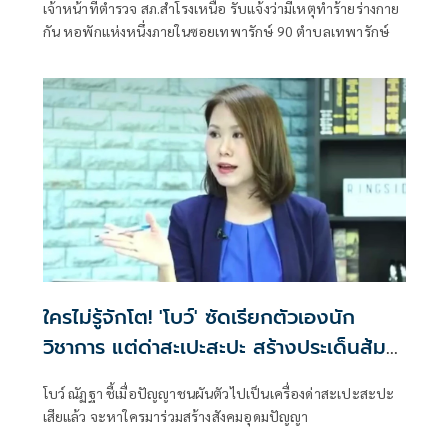
เจ้าหน้าที่ตำรวจ สภ.สำโรงเหนือ รับแจ้งว่ามีเหตุทำร้ายร่างกาย
กัน หอพักแห่งหนึ่งภายในซอยเทพารักษ์ 90 ตำบลเทพารักษ์
ใครไม่รู้จักโต! 'โบว์' ซัดเรียกตัวเองนัก
วิชาการ แต่ด่าสะเปะสะปะ สร้างประเด็นส้ม
มงคลเป็นอัปมงคล
โบว์ ณัฏฐา ชี้เมื่อปัญญาชนผันตัวไปเป็นเครื่องด่าสะเปะสะปะ
เสียแล้ว จะหาใครมาร่วมสร้างสังคมอุดมปัญญา