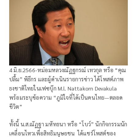
4 มิ.ย.2566-หม่อมหลวงณัฏฐกรณ์ เทวกุล หรือ “คุณ
ปลื้ม” พิธีกร และผู้ดำเนินรายการข่าว ได้โพสต์ภาพ
ธงชาติไทยในเฟซบุ๊ก M.l. Nattakorn Devakula
พร้อมระบุข้อความ “ภูมิใจที่ได้เป็นคนไทย—ตลอด
ชีวิต”
ทั้งนี้ น.ส.ณัฏฐา มหัทธนา หรือ “โบว์” นักกิจกรรมนัก
เคลื่อนไหวเพื่อสิทธิมนุษยชน ได้แชร์โพสต์ของ