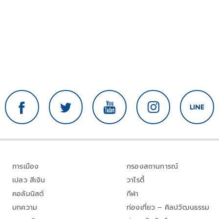
การเมือง
กรองสถานการณ์
เปลว สีเงิน
วาไรตี้
คอลัมนิสต์
กีฬา
บทความ
ท่องเที่ยว – ศิลปวัฒนธรรม