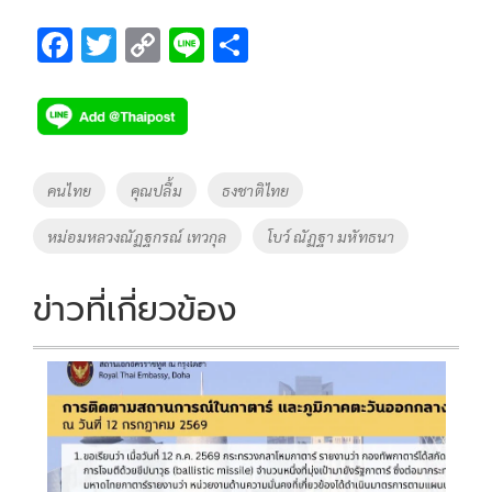
F
T
C
Li
S
ac
wi
o
n
h
e
tt
p
e
ar
b
er
y
e
o
Li
Tags
คนไทย
คุณปลื้ม
ธงชาติไทย
o
n
หม่อมหลวงณัฏฐกรณ์ เทวกุล
โบว์ ณัฏฐา มหัทธนา
k
k
ข่าวที่เกี่ยวข้อง