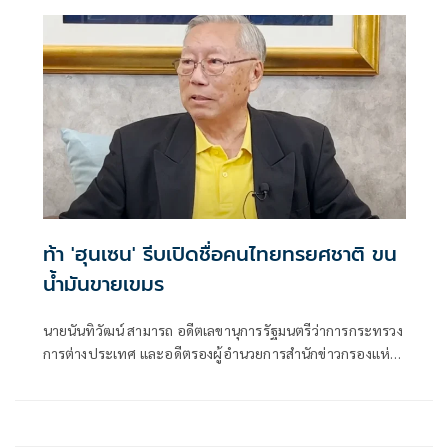
ท้า 'ฮุนเซน' รีบเปิดชื่อคนไทยทรยศชาติ ขน
น้ำมันขายเขมร
นายนันทิวัฒน์ สามารถ อดีตเลขานุการรัฐมนตรีว่าการกระทรวง
การต่างประเทศ และอดีตรองผู้อำนวยการสำนักข่าวกรองแห่ง
ชาติ โพสต์ข้อความผ่านเฟซบุ๊กถึงกรณีสมเด็จฮุนเซน