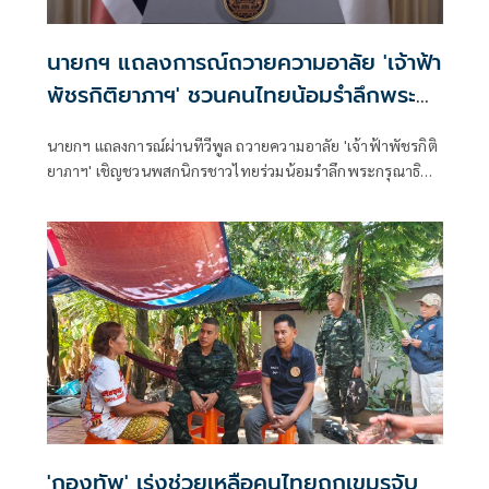
นายกฯ แถลงการณ์ถวายความอาลัย 'เจ้าฟ้า
พัชรกิติยาภาฯ' ชวนคนไทยน้อมรำลึกพระ
กรุณาธิคุณ
นายกฯ แถลงการณ์ผ่านทีวีพูล ถวายความอาลัย 'เจ้าฟ้าพัชรกิติ
ยาภาฯ' เชิญชวนพสกนิกรชาวไทยร่วมน้อมรำลึกพระกรุณาธิคุณ
อันล้นพ้นหาที่สุดมิได้
'กองทัพ' เร่งช่วยเหลือคนไทยถูกเขมรจับ