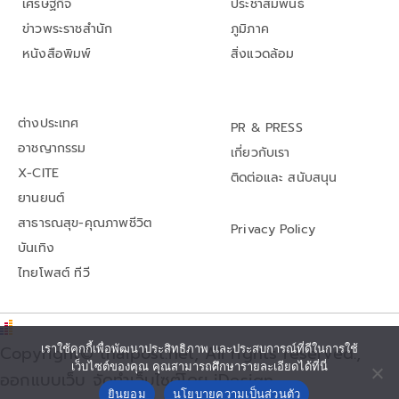
เศรษฐกิจ
ประชาสัมพันธ์
ข่าวพระราชสำนัก
ภูมิภาค
หนังสือพิมพ์
สิ่งแวดล้อม
ต่างประเทศ
PR & PRESS
อาชญากรรม
เกี่ยวกับเรา
X-CITE
ติดต่อและ สนับสนุน
ยานยนต์
สาธารณสุข-คุณภาพชีวิต
Privacy Policy
บันเทิง
ไทยโพสต์ ทีวี
Copyright© thaipost.net, All rights reserved.,
เราใช้คุกกี้เพื่อพัฒนาประสิทธิภาพ และประสบการณ์ที่ดีในการใช้
เว็บไซต์ของคุณ คุณสามารถศึกษารายละเอียดได้ที่นี่
ออกแบบเว็บ จัดทำเว็บไซต์โดย iDesign
ยินยอม
นโยบายความเป็นส่วนตัว