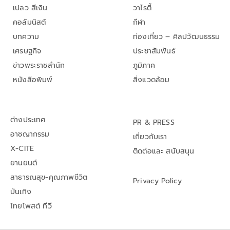
เปลว สีเงิน
วาไรตี้
คอลัมนิสต์
กีฬา
บทความ
ท่องเที่ยว – ศิลปวัฒนธรรม
เศรษฐกิจ
ประชาสัมพันธ์
ข่าวพระราชสำนัก
ภูมิภาค
หนังสือพิมพ์
สิ่งแวดล้อม
ต่างประเทศ
PR & PRESS
อาชญากรรม
เกี่ยวกับเรา
X-CITE
ติดต่อและ สนับสนุน
ยานยนต์
สาธารณสุข-คุณภาพชีวิต
Privacy Policy
บันเทิง
ไทยโพสต์ ทีวี