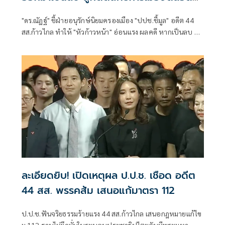
ชีพ!
"ดร.ณัฏฐ์" ชี้ฝ่ายอนุรักษ์นิยมครองเมือง "ปปช.ชี้มูล" อดีต 44
สส.ก้าวไกล ทำให้ "หัวก้าวหน้า" อ่อนแรง ผลคดี หากเป็นลบ ถูก
ตัดสิทธิการเมืองตลอดชีพ
ละเอียดยิบ! เปิดเหตุผล ป.ป.ช. เชือด อดีต
44 สส. พรรคส้ม เสนอแก้มาตรา 112
ป.ป.ช.ฟันจริยธรรมร้ายแรง 44 สส.ก้าวไกล เสนอกฎหมายแก้ไข