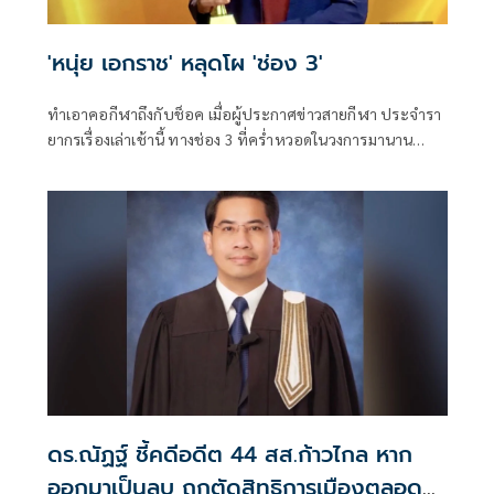
'หนุ่ย เอกราช' หลุดโผ 'ช่อง 3'
ทำเอาคอกีฬาถึงกับช็อค เมื่อผู้ประกาศข่าวสายกีฬา ประจำรา
ยากรเรื่องเล่าเช้านี้ ทางช่อง 3 ที่คร่ำหวอดในวงการมานาน
หลายสิบปี อย่าง หนุ่ย-เอกราช เก่งทุกทาง ได้ออกมาประกาศ
ผ่านช่องทางโซเซียลมีเดียของตัวเองว่า ไม่ได้อ่านข่าวที่รายการ
เรื่องเล่าเช้านี้แล้ว เพราะหมดสัญญา
ดร.ณัฏฐ์ ชี้คดีอดีต 44 สส.ก้าวไกล หาก
ออกมาเป็นลบ ถูกตัดสิทธิการเมืองตลอด