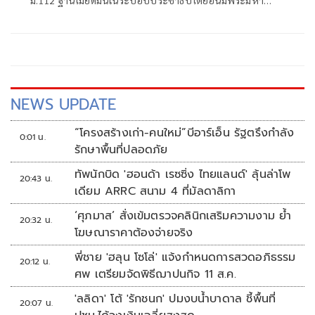
ม.112 ฐานไม่ยึดมั่นในระบอบประชาธิปไตยอันมีพระมหา
กษัตริย์เป็นประมุข “พิธา-เท้ง-ศิริกัญญา-โรม-วิโรจน์” โดนถ้วน
หน้า ส่งศาลฎีกาฟัน
NEWS UPDATE
“โครงสร้างเก่า-คนใหม่”บีอาร์เอ็น รัฐตรึงกำลัง
0:01 น.
รักษาพื้นที่ปลอดภัย
ทัพนักบิด 'ฮอนด้า เรซซิ่ง ไทยแลนด์' ลุ้นล่าโพ
20:43 น.
เดียม ARRC สนาม 4 ที่มัลดาลิกา
‘ศุภมาส’ สั่งเข้มตรวจคลินิกเสริมความงาม ย้ำ
20:32 น.
โฆษณาราคาต้องจ่ายจริง
พี่ชาย 'ฮลุน โซโล่' แจ้งกำหนดการสวดอภิธรรม
20:12 น.
ศพ เตรียมจัดพิธีฌาปนกิจ 11 ส.ค.
'ลลิดา' โต้ 'รักชนก' ปมงบน้ำบาดาล ชี้พื้นที่
20:07 น.