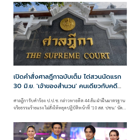
เปิดคำสั่งศาลฎีกาฉบับเต็ม ไต่สวนนัดแรก
30 มิ.ย. 'เจ้าของสำนวน' คนเดียวกับคดี
ทักษิณ
ศาลฎีการับคำร้อง ป.ป.ช. กล่าวหาอดีต 44 ส้ม ฝ่าฝืนมาตรฐาน
จริยธรรมร้ายแรง ไม่สั่งให้หยุดปฎิบัติหน้าที่ '10 สส. ปชน.' นัด
พิจารณาคดีครั้งแรก 30 มิ.ย.นี้ เปิดตัวเจ้าของสำนวนคนเดียวกับ
คดีชั้น 14