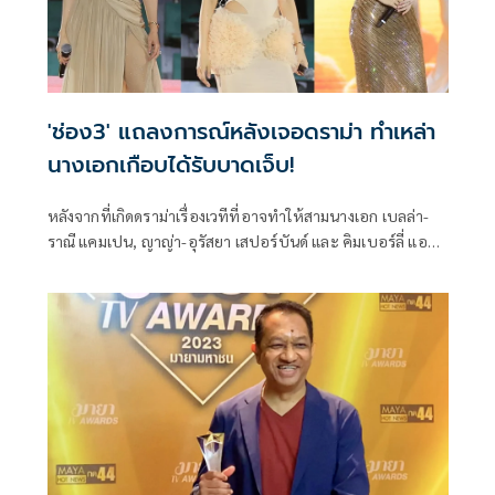
'ช่อง3' แถลงการณ์หลังเจอดราม่า ทำเหล่า
นางเอกเกือบได้รับบาดเจ็บ!
หลังจากที่เกิดดราม่าเรื่องเวทีที่อาจทำให้สามนางเอก เบลล่า-
ราณี แคมเปน, ญาญ่า-อุรัสยา เสปอร์บันด์ และ คิมเบอร์ลี่ แอน
โวลเทมัส ได้รับบาดเจ็บได้ โดยมีแฟนๆโพสต์คลิปนาทีที่เหล่า
นางเอกต้องปีนขึ้นเวทีที่กำลังยกขึ้นสูงเพราะกลัวจะไม่ทันคิวที่
ได้ซ้อมไว้ ทั้งๆที่ใส่ส้นสูงและกระโปรงยาว ทำให้หลายคนไม่
สบายใจและทวงถามความปลอดภัยจากช่องว่าเกิดอะไรขึ้น
ล่าสุดทางช่อง3 ได้โพสต์แถลงการณ์ขออภัยต่อเหตุการณ์ความ
ผิดพลาดที่เกิดขึ้นในมหกรรมฉลองครบรอบ 56 ปี ช่อง 3 Land
Dom เมื่อวานนี้แล้ว