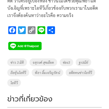
คดี ว่าใครอยู่เบื้องหลัง ข่าวนี้ไม่ได้ช่วยคุณพิธา แต่
บังเอิญที่เพราะไอทีวีเกี่ยวข้องกับพวกเรามาในอดีต
เราจึงต้องค้นหาว่าอะไรคือ ความจริง
F
T
C
Li
S
ac
wi
o
n
h
e
tt
p
e
ar
b
er
y
e
o
Li
Tags
ข่าว 3 มิติ
จตุรงค์ สุขเอียด
ช่อง3
ฐปณีย์
o
n
ถือหุ้นไอทีวี
พิธา ลิ้มเจริญรัตน์
อดีตคนข่าวไอทีวี
k
k
ไอทีวี
ข่าวที่เกี่ยวข้อง