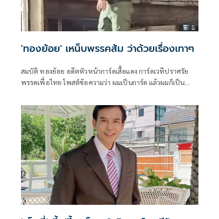
'ทองย้อย' เหน็บพรรคส้ม ว่าด้วยเรื่องเทาๆ
สมบัติ ทองย้อย อดีตหัวหน้าการ์ดเสื้อแดง การ์ดเวทีปราศรัย
พรรคเพื่อไทย โพสต์ข้อความว่า ผมเป็นการ์ด แล้วผมก็เป็น
สมาชิกพรรค ใส่เ