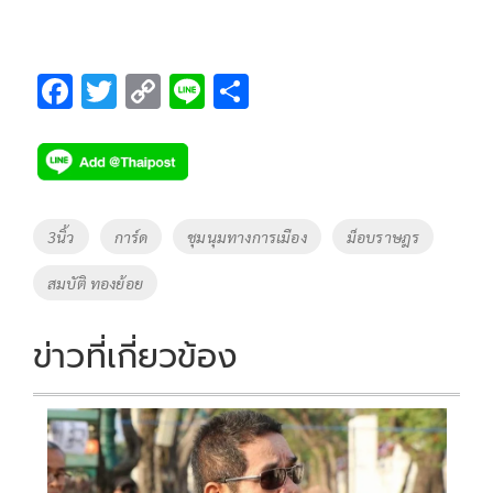
F
T
C
Li
S
ac
wi
o
n
h
e
tt
p
e
ar
b
er
y
e
o
Li
Tags
3นิ้ว
การ์ด
ชุมนุมทางการเมือง
ม็อบราษฎร
o
n
สมบัติ ทองย้อย
k
k
ข่าวที่เกี่ยวข้อง