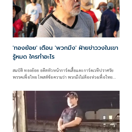
'ทองย้อย' เตือน 'พวกมึง' ฝ่ายข่าววงในเขา
รู้หมด ใครทำอะไร
สมบัติ ทองย้อย อดีตหัวหน้าการ์ดเสื้อแดง การ์ดเวทีปราศรัย
พรรคเพื่อไทย โพสต์ข้อความว่า พวกมึงไม่ต้องห่วงเพื่อไทย
หรอก เรื่องสนับสนุน