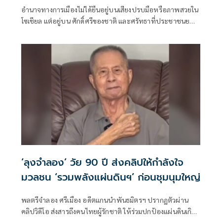
อำนาจทางการเมืองไม่ได้ยืนอยู่บนเสียงปรบมือหรือภาพสวยใน
โซเชียล แต่อยู่บน ศักดิ์ศรีของชาติ และศรัทธาที่ประชาชนยอม
ให้ผู้นำถือธงแทนพวกเขาได้
‘ลุงจำลอง’ วัย 90 ปี ส่งคลิปให้กำลังใจ
มวลชน ‘รวมพลังแผ่นดินฯ’ ก่อนชุมนุมใหญ่
พลตรีจำลอง ศรีเมือง อดีตแกนนำพันธมิตรฯ ปรากฏตัวผ่าน
คลิปวิดีโอ ส่งสารถึงคนไทยผู้รักชาติ ให้ร่วมปกป้องแผ่นดินเกิด