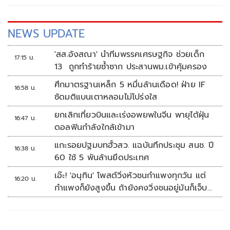
NEWS UPDATE
'สส.อังสณา' นำทีมพรรคเศรษฐกิจ ช่วยเด็ก
17:15 น.
13 ถูกทำร้ายซ้ำซาก ประสานพม.เข้าคุ้มครอง
ศึกมาตรฐานเหล็ก 5 หมื่นล้านเดือด! ฝ่าย IF
16:58 น.
ซัดมติแบนเตาหลอมไม่โปร่งใส
ยกเลิกเที่ยวบินและเร่งอพยพในจีน พายุไต้ฝุ่น
16:47 น.
ดอลฟินกำลังใกล้เข้ามา
แกะรอยปฐมบทฮั้วสว. แฉบันทึกประชุม สนช. ปี
16:38 น.
60 ใช้ 5 พันล้านยึดประเทศ
เอ๊ะ! 'อนุทิน' โพสต์วิ่งหัวชนกำแพงทุกวัน แต่
16:20 น.
กำแพงก็ยังสูงขึ้น ถ้ายังคงวิ่งชนอยู่มันก็เจ็บ
หัวอีก