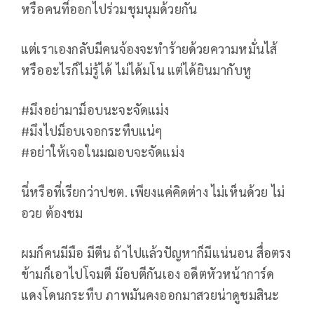
หรือคนที่ออกไปร่วมชุมนุมด้วยกัน
แต่เราเองกลับมีคนจ้องจะทำร้ายด้วยความหมั่นไส้
หรืออะไรก็ไม่รู้ได้ ไม่ได้มโน แต่ได้ยินมากับหู
#มึงอย่ามาม็อบนะจะจัดแม่ง
#มึงไปม็อบเจอกระทืบแน่ๆ
#อย่าให้เจอในมฌอบจะจัดแม่ง
นี่หรือที่เรียกว่าปชต. เพียงแค่คิดต่าง ไม่เห็นด้วย ไม่
อวย ต้องชม
ผมก็คนมีมือ มีตีน ถ้าไปแล้วปัญหาก็มีแน่นอน สื่อตรง
ข้ามก็เอาไปโจมตี ม๊อบตีกันเอง อดีตหัวหน้าการ์ด
แดงโดนกระทืบ ภาพมันคงออกมาสวยน่าดูชมสินะ