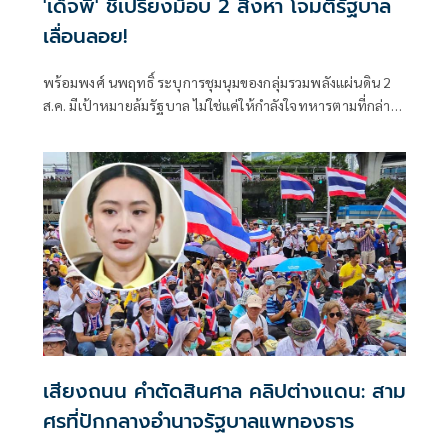
'เด็จพี่' ชี้เปรี้ยงม็อบ 2 สิงหา โจมตีรัฐบาล
เลื่อนลอย!
พร้อมพงศ์ นพฤทธิ์ ระบุการชุมนุมของกลุ่มรวมพลังแผ่นดิน 2
ส.ค. มีเป้าหมายล้มรัฐบาล ไม่ใช่แค่ให้กำลังใจทหารตามที่กล่าว
อ้าง ซัดกล่าวหาว่ารัฐบาลเป็นไส้ศึกเป็นการบิดเบือนข้อเท็จจริง
ปลุกกระแสเกลียดชั
เสียงถนน คำตัดสินศาล คลิปต่างแดน: สาม
ศรที่ปักกลางอำนาจรัฐบาลแพทองธาร