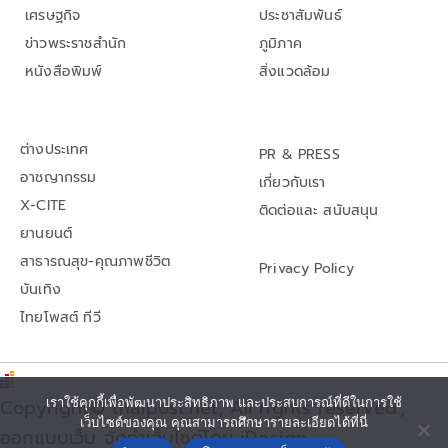
เศรษฐกิจ
ประชาสัมพันธ์
ข่าวพระราชสำนัก
ภูมิภาค
หนังสือพิมพ์
สิ่งแวดล้อม
ต่างประเทศ
PR & PRESS
อาชญากรรม
เกี่ยวกับเรา
X-CITE
ติดต่อและ สนับสนุน
ยานยนต์
สาธารณสุข-คุณภาพชีวิต
Privacy Policy
บันเทิง
ไทยโพสต์ ทีวี
เราใช้คุกกี้เพื่อพัฒนาประสิทธิภาพ และประสบการณ์ที่ดีในการใช้
Copyright© thaipost.net, All rights reserved.,
เว็บไซต์ของคุณ คุณสามารถศึกษารายละเอียดได้ที่นี่
ออกแบบเว็บ จัดทำเว็บไซต์โดย iDesign