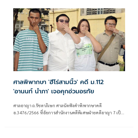
พร้อมให้กำลังใจกลุ่ม ‘รวมพลังแผ่นดินปกป้องอธิปไตย’ ก่อน
รวมตัวใหญ่ที่อนุสาวรีย์ชัยฯ 28 มิ.ย.นี้
ศาลพิพากษา 'ฮีโร่สามนิ้ว' คดี ม.112
'อานนท์ นำภา' เจอคุกอ่วมอรทัย
ศาลอาญา ถ.รัชดาภิเษก ศาลนัดฟังคำพิพากษาคดี
อ.3476/2566 ที่อัยการสำนักงานคดีพิเศษฝ่ายคดีอาญา 7 เป็น
โจทก์ฟ้อง นายอานนท์ นำภา ทนายความและแกนนำกลุ่ม
ราษฎร ,นายพริษฐ์ หรือ เพนกวิน ชิวารักษ์ อดีตแกนนำกลุ่ม
แนวร่วมธรรมศาสตร์