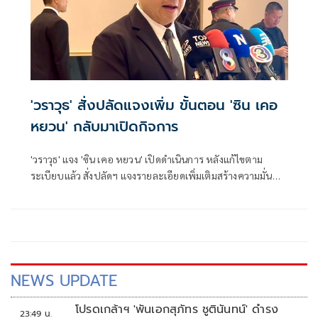
'วราวุธ' สั่งปลัดแจงเพิ่ม ขั้นตอน 'ซิน เคอ
หยวน' กลับมาเปิดกิจการ
'วราวุธ' แจง 'ซิน เคอ หยวน' เปิดดำเนินการ หลังแก้ไขตาม
ระเบียบแล้ว สั่งปลัดฯ แจงรายละเอียดเพิ่มเติมสร้างความมั่น
ใจปชช. -10 สมาคมเหล็ก
NEWS UPDATE
โปรดเกล้าฯ 'พันเอกสุภัทร ชูตินันทน์' ดำรง
23:49 น.