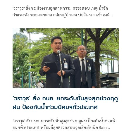
'วราวุธ' สั่ง กรมโรงงานอุตสาหกรรม ตรวจสอบ เหตุ น้ำซัด
กำแพงพัง ขยะมหาศาล ถล่มหมู่บ้าน ต.บ่อวิน หากเข้าองค์
ประกอบโรงงาน บังคับใช้พรบ.โรงงาน เอาผิดทันที
‘วราวุธ’ สั่ง กนอ. ยกระดับขั้นสูงสุดช่วงฤดู
ฝน ป้องกันน้ำท่วมนิคมฯทั่วประเทศ
‘วราวุธ’ สั่ง กนอ. ยกระดับขั้นสูงสุดช่วงฤดูฝน ป้องกันน้ำท่วมนิ
คมฯทั่วประเทศ พร้อมจี้ลุยตรวจสอบจุดเสี่ยงรับมือ Rain