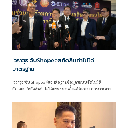
‘วราวุธ’จับShopeeสกัดสินค้าไม่ได้
มาตรฐาน
‘วราวุธ’จับ Shopee เชื่อมต่อฐานข้อมูลระบบอัตโนมัติ
กับ’สมอ.’สกัดสินค้าไม่ได้มาตรฐานตั้งแต่ต้นทาง ก่อนวางขาย
บนแพลตฟอร์ม