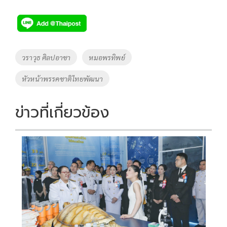
ac
wi
o
n
h
e
tt
p
e
ar
b
er
y
e
o
Li
Tags
วราวุธ ศิลปอาชา
หมอพรทิพย์
o
n
หัวหน้าพรรคชาติไทยพัฒนา
k
k
ข่าวที่เกี่ยวข้อง