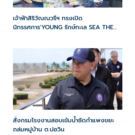
เจ้าฟ้าสิริวัณณวรีฯ ทรงเปิด
นิทรรศการ'YOUNG รักษ์ทะเล SEA THE
CHANGE'
สั่งกรมโรงงานสอบเข้มน้ำซัดกำแพงขยะ
ถล่มหมู่บ้าน ต.บ่อวิน