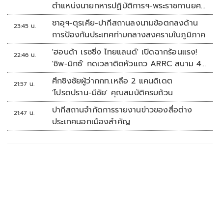
ตำแหน่งนายทหารปฏิบัติการฯ-พระราชทานยศ
'พลตรี'
ซาอุฯ-ตุรเคีย-ปากีสถานลงนามข้อตกลงด้าน
23:45 น.
การป้องกันประเทศท่ามกลางสงครามในภูมิภาค
'ฮอนด้า เรซซิ่ง ไทยแลนด์' เปิดฉากร้อนแรง!
22:46 น.
'ชิพ-มิกซ์' กดเวลาติดหัวแถว ARRC สนาม 4
ที่มัลดาลิกา
ศึกชิงชัยผู้ว่ากกท.เหลือ 2 แคนดิเดต
21:57 น.
'โปรดปราน-มีชัย' คุณสมบัติครบถ้วน
ปากีสถานจำกัดการรายงานข่าวของสื่อต่าง
21:47 น.
ประเทศนอกเมืองสำคัญ