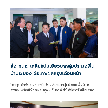
Bormbใช้โมเดลพร่องน้ำ-เพิ่มแก้มลิง ผนึก EEC รับมือเอลนีโญ
ยาวถึงปี 70
สั่ง กนอ. เคลียร์ปมเยียวยากลุ่มประมงพื้น
บ้านระยอง จ่อเคาะผลสรุปเดือนหน้า
'วราวุธ' กำชับ กนอ. เคลียร์ปมเยียวยากลุ่มประมงพื้นบ้าน
ระยอง พร้อมให้รายงานทุก 2 สัปดาห์ ย้ำให้มีการจับมือเจรจา
หาข้อสรุป พร้อมดึงคนกลางร่วมตัดสิน ในกรณีที่ผลการเจรจายัง
ไม่เป็นไปในทิศทางเดียวกัน ด้าน 'สุเมธ' รับลูกเร่งตรวจสิทธิเคาะ
ผลสรุปเดือนหน้า