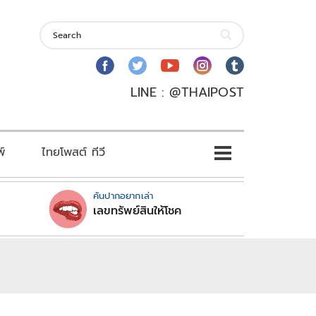
LINE : @THAIPOST
พ์
ไทยโพสต์ ทีวี
คันปากอยากเล่า
เลขทรัพย์สินให้โชค