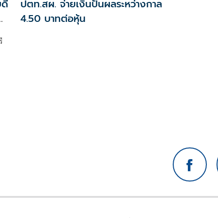
ดี
ปตท.สผ. จ่ายเงินปันผลระหว่างกาล
–
4.50 บาทต่อหุ้น
ี