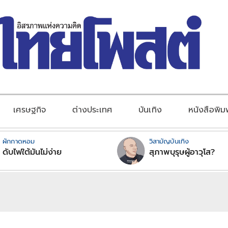
เศรษฐกิจ
ต่างประเทศ
บันเทิง
หนังสือพิม
ผักกาดหอม
วิสามัญบันเทิง
ดับไฟใต้มันไม่ง่าย
สุภาพบุรุษผู้อาวุโส?