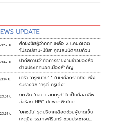
EWS UPDATE
ศึกชิงชัยผู้ว่ากกท.เหลือ 2 แคนดิเดต
21:57 น.
'โปรดปราน-มีชัย' คุณสมบัติครบถ้วน
ปากีสถานจำกัดการรายงานข่าวของสื่อ
21:47 น.
ต่างประเทศนอกเมืองสำคัญ
เศร้า ‘ครูหมวย’ 1 ในเหยื่อกราดยิง เพิ่ง
21:14 น.
รับรางวัล ‘ครูดี ครูเก่ง’
กต.ซัด 'ทอม แอนดรูส์' ไม่เป็นมืออาชีพ
20:51 น.
จ่อร้อง HRC ปมพาดพิงไทย
'ยศชนัน' รุดบริจาคเลือดช่วยผู้บาดเจ็บ
20:31 น.
เหตุยิง รร.เทพศิรินทร์ ชวนประชาชน
ร่วมบริจาค