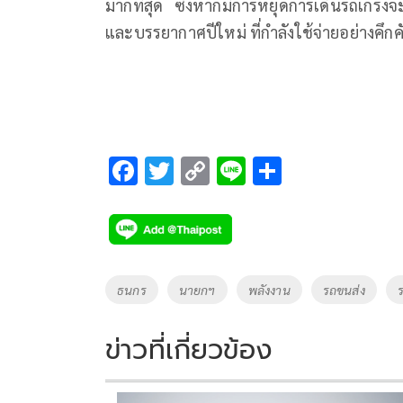
มากที่สุด ซึ่งหากมีการหยุดการเดินรถเกรง
และบรรยากาศปีใหม่ ที่กำลังใช้จ่ายอย่างคึกค
F
T
C
Li
S
ac
wi
o
n
h
e
tt
p
e
ar
b
er
y
e
o
Li
Tags
ธนกร
นายกฯ
พลังงาน
รถขนส่ง
o
n
k
k
ข่าวที่เกี่ยวข้อง