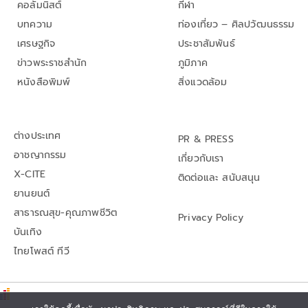
คอลัมนิสต์
กีฬา
บทความ
ท่องเที่ยว – ศิลปวัฒนธรรม
เศรษฐกิจ
ประชาสัมพันธ์
ข่าวพระราชสำนัก
ภูมิภาค
หนังสือพิมพ์
สิ่งแวดล้อม
ต่างประเทศ
PR & PRESS
อาชญากรรม
เกี่ยวกับเรา
X-CITE
ติดต่อและ สนับสนุน
ยานยนต์
สาธารณสุข-คุณภาพชีวิต
Privacy Policy
บันเทิง
ไทยโพสต์ ทีวี