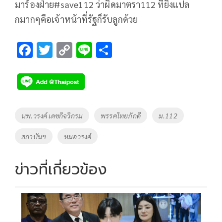
มาร้องฝ่าย#save112 ว่าผิดมาตรา112 ที่ยิ่งแปล
กมากๆคือเจ้าหน้าที่รัฐก็รับลูกด้วย
F
T
C
Li
S
ac
wi
o
n
h
e
tt
p
e
ar
b
er
y
e
o
Li
Tags
นพ.วรงค์ เดชกิจวิกรม
พรรคไทยภักดี
ม.112
o
n
สถาบันฯ
หมอวรงค์
k
k
ข่าวที่เกี่ยวข้อง