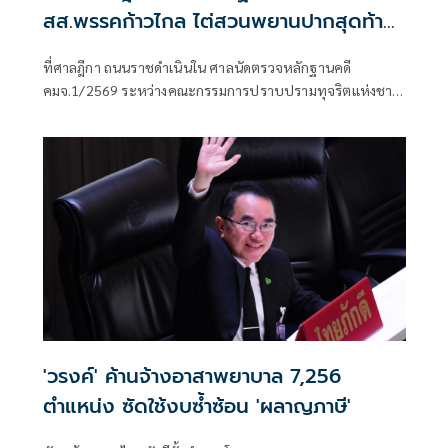
สส.พรรคก้าวไกล ไต่สวนพยานปากสุดท้าย
18 พ.ค.ปีหน้าก่อนนัดตัดสิน
ที่ศาลฎีกา ถนนราชดำเนินใน ศาลนัดตรวจหลักฐานคดี
คมจ.1/2569 ระหว่างคณะกรรมการปราบปรามทุจริตแห่งชาติ
ผู้ร้อง กับ 44 สส.พร
'วรงค์' ค้านจ้างอาสาพยาบาล 7,256
ตำแหน่ง ซัดใช้งบซ้ำซ้อน 'ผลาญภาษี'