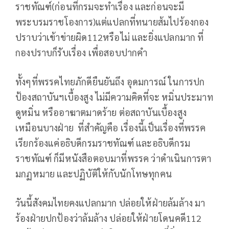
ราชทัณฑ์(ก่อนที่กรมจะทำเรื่อง และก่อนจะมี
พระบรมราชโองการ)แต่แปลกที่ทนายส้มไปร้องกอง
ปราบว่าเข้าข่ายผิด112หรือไม่ และยิ่งแปลกมาก ที่
กองปราบก็รับเรื่อง เพื่อสอบปากคำ
ทั้งๆที่พรรคไทยภักดียืนยันถึง อุดมการณ์ ในการปก
ป้องสถาบันฯเบื้องสูง ไม่มีความคิดที่จะ หมิ่นประมาท
ดูหมิ่น หรืออาฆาตมาดร้าย ต่อสถาบันเบื้องสูง
เหมือนบางฝ่าย ที่สำคัญคือ เรื่องนี้เป็นเรื่องที่พรรค
เรียกร้องแค่อธิบดีกรมราชทัณฑ์ และอธิบดีกรม
ราชทัณฑ์ ก็มีหนังสือตอบมาที่พรรค ว่าดำเนินการตา
มกฏหมาย และปฏิบัติให้กับนักโทษทุกคน
วันนี้สังคมไทยคงแปลกมาก ปล่อยให้ฝ่ายล้มล้าง มา
ร้องฝ่ายปกป้องว่าล้มล้าง ปล่อยให้ฝ่ายโดนคดี112