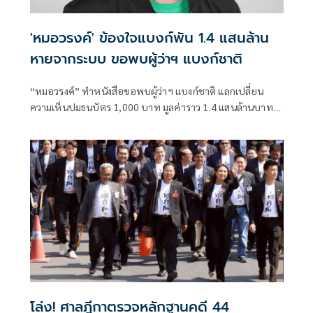
'หมอวรงค์' ข้องใจแบงก์พัน 1.4 แสนล้าน
หายจากระบบ ขอพบผู้ว่าฯ แบงก์ชาติ
“หมอวรงค์” ทำหนังสือขอพบผู้ว่าฯ แบงก์ชาติ แลกเปลี่ยน
ความเห็นปมธนบัตร 1,000 บาท มูลค่าราว 1.4 แสนล้านบาทไม่
ไหลกลับเข้าสู่ระบบ ระบุเชื่ออาจมีส่วนเกี่ยวข้องกับการทุจริต
คอร์รัปชันและธุรกิจทุนเทา พร้อมหาทางออกต่อปัญหาดัง
กล่าว
โล่ง! ศาลฎีกาตรวจหลักฐานคดี 44