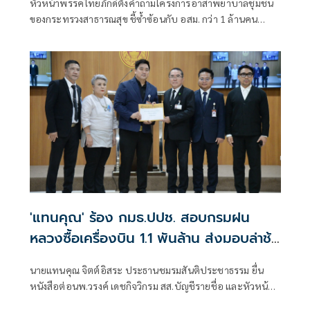
หัวหน้าพรรคไทยภักดีตั้งคำถามโครงการอาสาพยาบาลชุมชน
ของกระทรวงสาธารณสุข ชี้ซ้ำซ้อนกับ อสม. กว่า 1 ล้านคน
พร้อมเสนอให้นำงบประมาณไปบรรจุพยาบาลและบุคลากร
สาธารณสุข
'แทนคุณ' ร้อง กมธ.ปปช. สอบกรมฝน
หลวงซื้อเครื่องบิน 1.1 พันล้าน ส่งมอบล่าช้า
แต่รัฐไม่ได้เงินค่าปรับ
นายแทนคุณ จิตต์อิสระ ประธานชมรมสันติประชาธรรม ยื่น
หนังสือต่อนพ.วรงค์ เดชกิจวิกรม สส.บัญชีรายชื่อ และหัวหน้า
พรรคไทยภักดี ในฐานะกรรมาธิการคณะกรรมาธิการการ