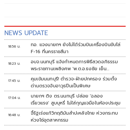
ป้องกันและปราบปรามการทุจริตประพฤติมิชอบ หรือ
กมธ.ป.ป.ช. เรื่อง กรณีทุจริตการจัดซื้อเครื่องบินกรมฝนหลวง
และการบินเกษตร
NEWS UPDATE
ทอ. แจงนายกฯ ยังไม่ได้ร่วมบินเครื่องบินขับไล่
18:56 น.
F-16 ที่นครราชสีมา
อบจ.นนทบุรี แจ้งกำหนดการพิธีสวดอภิธรรม
18:23 น.
พระราชทานเพลิงศพ 'พ.ต.อ.ธงชัย เย็น
ประเสริฐ'
คุมเข้มนนทบุรี! ตำรวจ-ฝ่ายปกครอง ร่วมตั้ง
17:45 น.
ด่านตรวจจับอาวุธปืนเป็นพิเศษ
นายกฯ ติง ตร.นนทบุรี ปล่อย 'ฉลอง
17:04 น.
เรี่ยวแรง' สูบบุหรี่ ไม่ใส่กุญแจมือในห้องประชุม
จี้รัฐเร่งแก้วิกฤติมันสำปะหลังไทย ห่วงกระทบ
16:48 น.
ห่วงโซ่อุตสาหกรรม