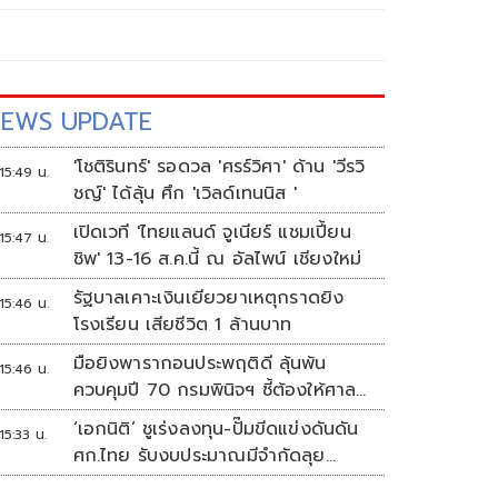
EWS UPDATE
'โชติรินทร์' รอดวล 'ศรร์วิศา' ด้าน 'วีรวิ
15:49 น.
ชญ์' ได้ลุ้น ศึก 'เวิลด์เทนนิส '
เปิดเวที 'ไทยแลนด์ จูเนียร์ แชมเปี้ยน
15:47 น.
ชิพ' 13-16 ส.ค.นี้ ณ อัลไพน์ เชียงใหม่
รัฐบาลเคาะเงินเยียวยาเหตุกราดยิง
15:46 น.
โรงเรียน เสียชีวิต 1 ล้านบาท
มือยิงพารากอนประพฤติดี ลุ้นพ้น
15:46 น.
ควบคุมปี 70 กรมพินิจฯ ชี้ต้องให้ศาล
ตัดสิน
‘เอกนิติ’ ชูเร่งลงทุน-ปั๊มขีดแข่งดันดัน
15:33 น.
ศก.ไทย รับงบประมาณมีจำกัดลุย
งัด5Tปูพรมโตยาว