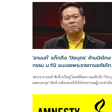
การ คดี ม.112 เป็น ”พระราชอำนาจ” ผู้ใดจะละเมิดมิได
เผยผู้มีอายุต่ำกว่า 18 ปีส่วนใหญ่เข้าสู่กระบวนการฟื้นฟู
เกือบหมดแล้ว แนะคนที่โดนคดีม.112 ให้ขอพระราชท
อภัยโทษเป็นรายบุคคลได้
'อานนท์' แท็กถึง 'ปิยบุตร' ค้านนิรโทษ
กรรม ม.112 แนะขอพระราชทานอภัยโท
ได้
รศ.ดร.อานนท์ ศักดิ์วรวิชญ์ โพสต์ข้อความแท็กถึง "ปิยบ
แสงกนกกุล" คัดค้านข้อเสนอให้นิรโทษกรรมผู้กระทำผิ
มาตรา 112 ที่เป็นเยาวชน ระ