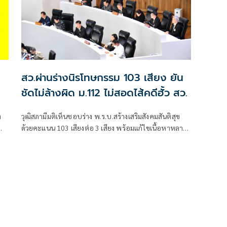
สว.ผ่านร่างนิรโทษกรรม 103 เสียง ยัน
ชัดไม่ล้างผิด ม.112 ไม่สอดไส้คดีฮั้ว สว.
ง
วุฒิสภามีมติเห็นชอบร่าง พ.ร.บ.สร้างเสริมสังคมสันติสุข
ด้วยคะแนน 103 เสียงต่อ 3 เสียง พร้อมแก้ไขเนื้อหาหลาย
ประเด็น โดยยืนยันไม่ครอบคลุมความผิดตามมาตรา 112
ขณะที่ “พิสิษ