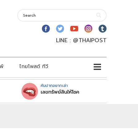
LINE : @THAIPOST
พ์
ไทยโพสต์ ทีวี
คันปากอยากเล่า
เลขทรัพย์สินให้โชค