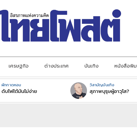
เศรษฐกิจ
ต่างประเทศ
บันเทิง
หนังสือพิม
ผักกาดหอม
วิสามัญบันเทิง
ดับไฟใต้มันไม่ง่าย
สุภาพบุรุษผู้อาวุโส?