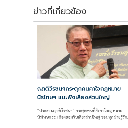
o
n
k
k
ข่าวที่เกี่ยวข้อง
ญาติวีรชนฯกระตุกคนคาใจกฎหมาย
นิรโทษฯ แนะฟังเสียงส่วนใหญ่
“ประธานญาติวีรชนฯ” กระตุกคนที่ยังคาใจกฎหมาย
นิรโทษกรรม ต้องยอมรับเสียงส่วนใหญ่ วอนทุกฝ่ายรู้รัก
สามัคคีเดินหน้าสร้างสังคมสันติสุขตามเจตนารมณ์ ย้ำหล