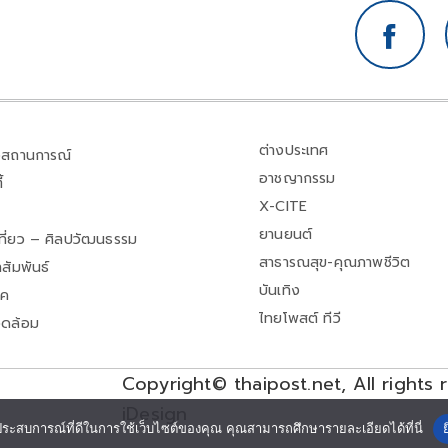
ต่างประเทศ
สถานการณ์
อาชญากรรม
้
X-CITE
ยานยนต์
เที่ยว – ศิลปวัฒนธรรม
สาธารณสุข-คุณภาพชีวิต
สัมพันธ์
บันเทิง
าค
ไทยโพสต์ ทีวี
วดล้อม
Copyright© thaipost.net, All rights 
iDesign
ประสบการณ์ที่ดีในการใช้เว็บไซต์ของคุณ คุณสามารถศึกษารายละเอียดได้ที่นี่