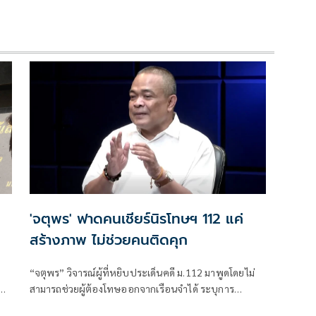
'จตุพร' ฟาดคนเชียร์นิรโทษฯ 112 แค่
สร้างภาพ ไม่ช่วยคนติดคุก
“จตุพร” วิจารณ์ผู้ที่หยิบประเด็นคดี ม.112 มาพูดโดยไม่
สามารถช่วยผู้ต้องโทษออกจากเรือนจำได้ ระบุการ
ัก
เคลื่อนไหวที่หวังเพียงคะแนนนิยมไม่แก้ปัญหา พร้อมชี้