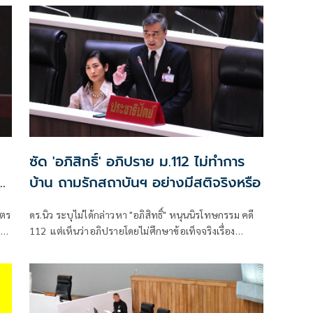
้
ช่องทางขอพระราชทานอภัยโทษเป็นทางเลือกที่มีโอกาส
มากที่สุด
าน
ซัด 'อภิสิทธิ์' อภิปราย ม.112 ไม่ทำการ
ษ
บ้าน ถามรักสถาบันฯ อย่างมีสติจริงหรือ
ุตร
ดร.นิว ระบุไม่ได้กล่าวหา "อภิสิทธิ์" หนุนนิรโทษกรรม คดี
ด
112 แต่เห็นว่าอภิปรายโดยไม่ศึกษาข้อเท็จจริงเรื่อง
มาตรการบำบัดฟื้นฟูเยาวชน พร้อม