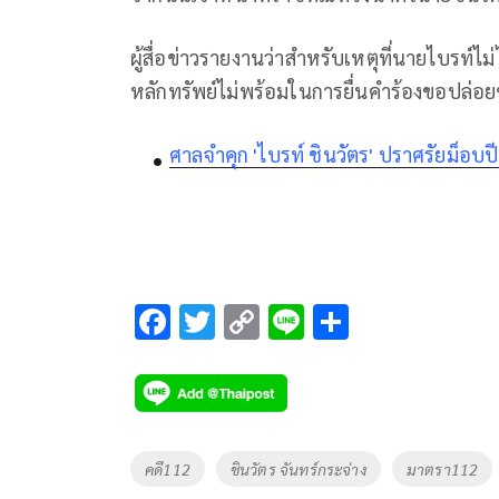
ผู้สื่อข่าวรายงานว่าสำหรับเหตุที่นายไบรท์ไม่
หลักทรัพย์ไม่พร้อมในการยื่นคำร้องขอปล่อย
ศาลจำคุก 'ไบรท์ ชินวัตร' ปราศรัยม็อบ
F
T
C
Li
S
ac
wi
o
n
h
e
tt
p
e
ar
b
er
y
e
o
Li
Tags
คดี112
ชินวัตร จันทร์กระจ่าง
มาตรา112