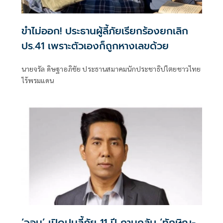
ขำไม่ออก! ประธานผู้ลี้ภัยเรียกร้องยกเลิก
ปร.41 เพราะตัวเองก็ถูกหางเลขด้วย
นายจรัล ดิษฐาอภิชัย ประธานสมาคมนักประชาธิปไตยชาวไทย
ไร้พรมแดน
‘จอม’ เปิดปมลี้ภัย 11 ปี ถามกลับ ‘ทักษิณ-