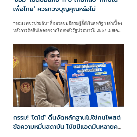
เพื่อไทย’ ควรทวงบุญคุณหรือไม่
“จอม เพชรประดับ” สื่อมวลชนอิสระผู้ลี้ภัยในสหรัฐฯ เล่าเบื้อง
หลังการตัดสินใจออกจากไทยหลังรัฐประหารปี 2557 เผยเคย
ได้รับการชักชวนเข้าร่วมขบวนก
กรรม! 'โตโต้' ดิ้นงัดหลักฐานไม่ใช่คนโพสต์
ข้อความหมิ่นสถาบัน โบ้ยมีแอดมินหลายคน
ไปสืบหาเอาเอง