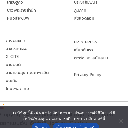
เศรษฐกิจ
ประชาสัมพันธ์
ข่าวพระราชสำนัก
ภูมิภาค
หนังสือพิมพ์
สิ่งแวดล้อม
ต่างประเทศ
PR & PRESS
อาชญากรรม
เกี่ยวกับเรา
X-CITE
ติดต่อและ สนับสนุน
ยานยนต์
สาธารณสุข-คุณภาพชีวิต
Privacy Policy
บันเทิง
ไทยโพสต์ ทีวี
เราใช้คุกกี้เพื่อพัฒนาประสิทธิภาพ และประสบการณ์ที่ดีในการใช้
Copyright© thaipost.net, All rights reserved.,
เว็บไซต์ของคุณ คุณสามารถศึกษารายละเอียดได้ที่นี่
ออกแบบเว็บ จัดทำเว็บไซต์โดย iDesign
ยินยอม
นโยบายความเป็นส่วนตัว