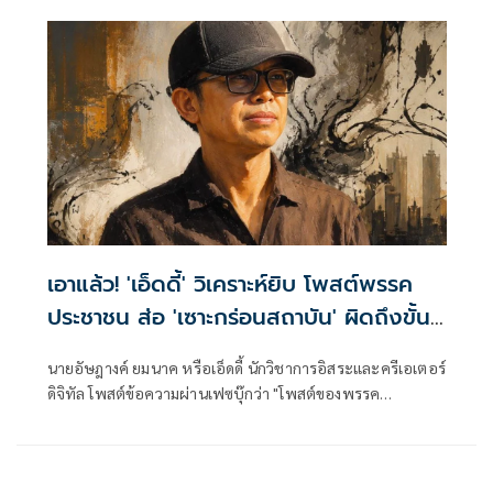
เอาแล้ว! 'เอ็ดดี้' วิเคราะห์ยิบ โพสต์พรรค
ประชาชน ส่อ 'เซาะกร่อนสถาบัน' ผิดถึงขั้น
ยุบพรรค
นายอัษฎางค์ ยมนาค หรือเอ็ดดี้ นักวิชาการอิสระและครีเอเตอร์
ดิจิทัล โพสต์ข้อความผ่านเฟซบุ๊กว่า "โพสต์ของพรรค
ประชาชน สุ่มเสี่ยงต่อการทำผิดกฎหมายในการ "เซาะกร่อน
บ่อนทำลายสถาบันฯ" หรือไม่? หากวิเคราะห์จากเนื้อหาใน
โพสต์นี้ มีจุดที่ต้องพิจารณาทั้งมุมที่เป็น "เสรีภาพตาม