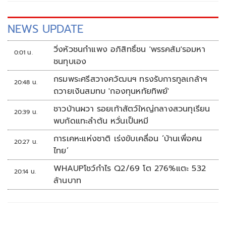
รัฐธรรมนูญ" และมุมที่ "อาจถูกนำไปร้องเรียน" ดังนี้
NEWS UPDATE
วิ่งหัวชนกำแพง อภิสิทธิ์ชน 'พรรคส้ม'รอมหา
0:01 น.
ชนทุบเอง
กรมพระศรีสวางควัฒนฯ ทรงรับการทูลเกล้าฯ
20:48 น.
ถวายเงินสมทบ 'กองทุนหทัยทิพย์'
ชาวบ้านผวา รอยเท้าสัตว์ใหญ่กลางสวนทุเรียน
20:39 น.
พบกัดแทะลำต้น หวั่นเป็นหมี
การเคหะแห่งชาติ เร่งขับเคลื่อน ‘บ้านเพื่อคน
20:27 น.
ไทย’
WHAUPโชว์กำไร Q2/69 โต 276%แตะ 532
20:14 น.
ล้านบาท