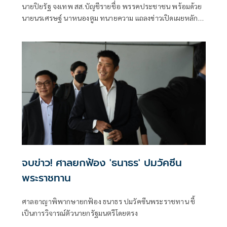
นายปิยรัฐ จงเทพ สส.บัญชีรายชื่อ พรรคประชาชน พร้อมด้วย
นายนรเศรษฐ์ นาหนองตูม ทนายความ แถลงข่าวเปิดเผยหลัก
ฐานกรณีถูกศาลอุทธรณ์ภาค 4 พิพากษาจำคุก คดี มาตรา 112
ว่า คดีนี้น่าจะจบไปด้วยดีที่ศาลชั้นต้น หลังจากมีการยกฟ้อง
จบข่าว! ศาลยกฟ้อง 'ธนาธร' ปมวัคซีน
พระราชทาน
ศาลอาญาพิพากษายกฟ้อง ธนาธร ปมวัคซีนพระราชทาน ชี้
เป็นการวิจารณ์ตัวนายกรัฐมนตรีโดยตรง