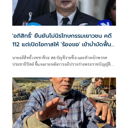
'อภิสิทธิ์' ยืนยันไม่นิรโทษกรรมเยาวชน คดี
112 แต่เปิดโอกาสให้ 'ร้องขอ' เข้าบำบัดฟื้นฟู
สร้างสัมพันธ์อันดีกับสถาบัน
นายอภิสิทธิ์ เวชชาชีวะ สส.บัญชีรายชื่อ และหัวหน้าพรรค
ประชาธิปัตย์ ชี้แจงภายหลังการอภิปรายร่างพระราชบัญญัติ
เสริมสร้างสังคมสันติสุข หรือ ร่างกฎหมายนิรโทษกรรม จนโซเชีย
ลแห่ทัวร์ลงบนโลกออนไลน์ ว่า ตนเองสนับสนุนการนิรโทษ
กรรมเยาวชน ในคดีอาญามาตรา 112 ว่า จริงๆ หากใครยังมีข้อ
สงสัย ตนเองก็อยากให้ไปฟังคำอภิปราย เพราะมีปัญหา 2 ส่วน