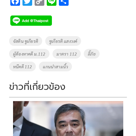
F
T
C
Li
S
ac
wi
o
n
h
e
tt
p
e
ar
b
er
y
e
o
Li
Tags
จัสติน ชูเกียรติ
ชูเกียรติ แสงวงค์
o
n
ผู้ต้องหาคดี ม.112
มาตรา 112
ลี้ภัย
k
k
หนีคดี 112
แกนนำสามนิ้ว
ข่าวที่เกี่ยวข้อง