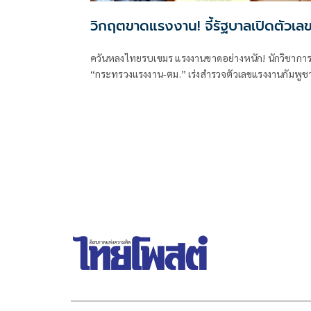
วิกฤตขาดแรงงาน! จี้รัฐบาลเปิดตัวเล
ควันหลงไทยรบเขมร แรงงานขาดอย่างหนัก! นักวิชาการจ
“กระทรวงแรงงาน-ตม.” เร่งสำรวจตัวเลขแรงงานกัมพูช
กลับภูมิลำเนา เพื่อให้ทราบขนาดของปัญหาที่แท้จริง