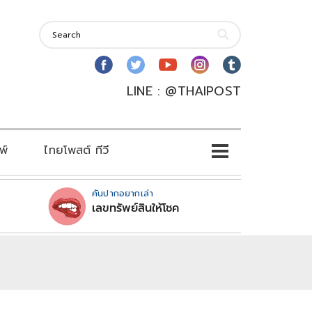
LINE : @THAIPOST
พ์
ไทยโพสต์ ทีวี
คันปากอยากเล่า
เลขทรัพย์สินให้โชค