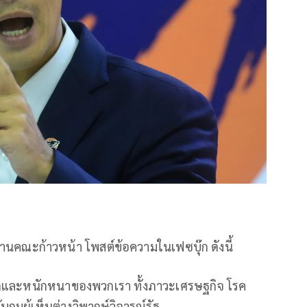
ะธานคณะก้าวหน้า โพสต์ข้อความในเฟซบุ๊ก ดังนี้
บปวดและหนักหนาของพวกเรา ทั้งภาวะเศรษฐกิจ โรค
มผู้เห็นต่างวิพากษ์วิจารณ์รัฐ