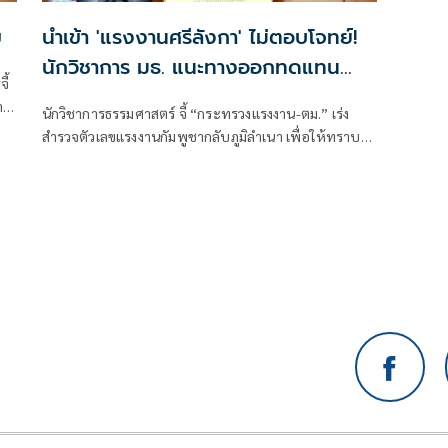
ข
นำเข้า 'แรงงานศรีลังกา' ไม่ตอบโจทย์!
นักวิชาการ มธ. แนะทางออกทดแทน
ี้
กัมพูชากลับภูมิลำเนา
า
นักวิชาการธรรมศาสตร์ จี้ “กระทรวงแรงงาน-ตม.” เร่ง
สำรวจตัวเลขแรงงานกัมพูชากลับภูมิลำเนา เพื่อให้ทราบ
ขนาดของปัญหาที่แท้จริง หลังพบผู้ประกอบการภาค
“ก่อสร้าง-ประมง-เก็บผลไม้” ได้รับผลกระทบจนกิจการ
ต้องหยุดชะงักเพราะไม่มีคนทำงาน วิพากษ์​มาตรการของ
รัฐบาล