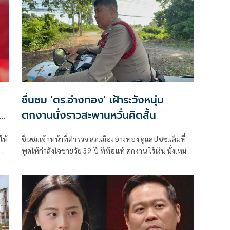
ชื่นชม 'ตร.อ่างทอง' เฝ้าระวังหนุ่ม
ตกงานนั่งราวสะพานหวั่นคิดสั้น
ให้
ชื่นชมเจ้าหน้าที่ตำรวจ สภ.เมืองอ่างทอง ดูแลปชช.เต็มที่
ะ
พูดให้กำลังใจชายวัย 39 ปี ที่ท้อแท้ ตกงาน ไร้เงิน นั่งเหม่อ
ลอยห้อยขา บนราวสะพานให้กลับมาสู้ชีวิต พร้อมมอบเงิน
ให้ไปรับประทานอาหาร