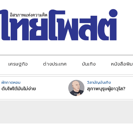
เศรษฐกิจ
ต่างประเทศ
บันเทิง
หนังสือพิม
ผักกาดหอม
วิสามัญบันเทิง
ดับไฟใต้มันไม่ง่าย
สุภาพบุรุษผู้อาวุโส?