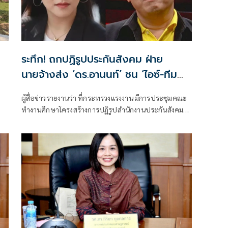
ระทึก! ถกปฏิรูปประกันสังคม ฝ่าย
นายจ้างส่ง ‘ดร.อานนท์’ ชน ‘ไอซ์-ทีม
ก้าวหน้า’
ผู้สื่อข่าวรายงานว่า ที่กระทรวงแรงงาน มีการประชุมคณะ
ทำงานศึกษาโครงสร้างการปฏิรูปสำนักงานประกันสังคม
(สปส.) เป็นครั้งที่ 2 โดยมี พ.ต.ท.วรรณพงษ์ คชรักษ์ ปลัด