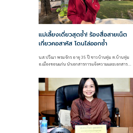
แม่เลี้ยงเดี่ยวสุดช้ำ! ร้องสื่อสายเน็ต
เกี่ยวคอสาหัส โดนไล่ออกซ้ำ
น.ส.ปวีณา พรมจักร อายุ 35 ปี ชาวบ้านทุ่ม ต.บ้านทุ่ม
อ.เมืองขอนแก่น นำเอกสารการแจ้งความและเอกสาร
ภาพถ่ายบาดแผล เข้าร้องเรียนต่อสื่อมวลชน