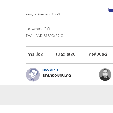
ศุกร์, 7 สิงหาคม 2569
สภาพอากาศวันนี้
THAILAND 31.3°C/27°C
การเมือง
เปลว สีเงิน
คอลัมนิสต์
เปลว สีเงิน
‘เรามาอวยกันเถิด’