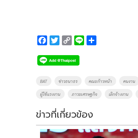
F
T
C
Li
S
ac
wi
o
n
h
e
tt
p
e
ar
b
er
y
e
o
Li
Tags
BAT
ข่าวธนาธร
คณะก้าวหน้า
คนงาน
o
n
ผู้ใช้แรงงาน
ภาวะเศรษฐกิจ
เลิกจ้างงาน
k
k
ข่าวที่เกี่ยวข้อง