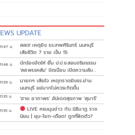
EWS UPDATE
สลด! เหตุยิง รร.เทพศิรินทร์ นนทบุรี
11:47 น.
เสียชีวิต 7 ราย เจ็บ 15
นักร้องจัดให้ ยื่น ป.ป.ช.สอบจริยธรรม
11:46 น.
'สส.พรรคส้ม' บิดเบือน เปิดความลับ
'บังเกอร์ทหาร'
นายกฯ เสียใจ เหตุกราดยิงรร.ย่าน
11:39 น.
นนทบุรี แย่มากไม่ควรเกิดขึ้น
11:35 น.
'ฮาย อาภาพร' อัปเดตสุขภาพ 'สุนารี'
LIVE ครบมุมข่าว กับ..นิธินาฏ ราช
11:35 น.
นิยม | ยุบ-โยก-เดือด! ถูกที่ผิดตัว?