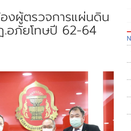
้องผู้ตรวจการแผ่นดิน
ฎ.อภัยโทษปี 62-64
N