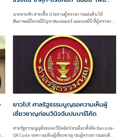
ฐานความผิดฟอกเงิน ยึดที่ดินด้วย
นายทรงศัก สายเชื้อ ประธานผู้ตรวจการแผ่นดิน ให้
สัมภาษณ์ถึงกรณีปัญหาสแกมเมอร์ และนอมินี ที่ผู้ตรวจการ
แผ่นดินกำลังดำเนินการอยู่ ว่า สำหรับปัญหาที่เกี่ยวข้องกับ
ประเทศเพื่อนบ้านและต่างประเทศ อาทิ เรื่องสแกมเมอร์
ผู้ตรวจการแผ่นดินได้ลงพื้นที่ตามรอยแนวชายแดนหลาย
แห่ง เ
ง
ยาวไป! ศาลรัฐธรรมนูญรอความเห็นผู้
เชี่ยวชาญก่อนวินิจฉับปมบาร์โค้ด
ศาลรัฐธรรมนูญสั่งชะลอวินิจฉัยบัตรเลือกตั้งติด Barcode -
บ
QR Code รอความเห็นผู้เชี่ยวชาญ ปมผู้ตรวจการแผ่นดิน