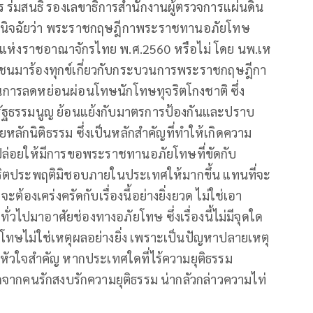
ร ร่มสนธิ์ รองเลขาธิการสำนักงานผู้ตรวจการแผ่นดิน
มวินิจฉัยว่า พระราชกฤษฎีกาพระราชทานอภัยโทษ
ญแห่งราชอาณาจักรไทย พ.ศ.2560 หรือไม่ โดย นพ.เห
ชนมาร้องทุกข์เกี่ยวกับกระบวนการพระราชกฤษฎีกา
การลดหย่อนผ่อนโทษนักโทษทุจริตโกงชาติ ซึ่ง
อรัฐธรรมนูญ ย้อนแย้งกับมาตรการป้องกันและปราบ
หลักนิติธรรม ซึ่งเป็นหลักสำคัญที่ทำให้เกิดความ
ปล่อยให้มีการขอพระราชทานอภัยโทษที่ขัดกับ
ุจริตประพฤติมิชอบภายในประเทศให้มากขึ้น แทนที่จะ
ต้องเคร่งครัดกับเรื่องนี้อย่างยิ่งยวด ไม่ใช่เอา
วไปมาอาศัยช่องทางอภัยโทษ ซึ่งเรื่องนี้ไม่มีจุดใด
กโทษไม่ใช่เหตุผลอย่างยิ่ง เพราะเป็นปัญหาปลายเหตุ
ือหัวใจสำคัญ หากประเทศใดที่ไร้ความยุติธรรม
ิดจากคนรักสงบรักความยุติธรรม น่ากลัวกล่าวความไท่