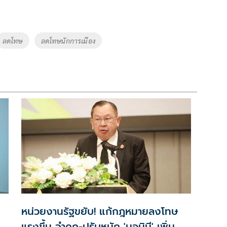
ลดโทษ
ลดโทษนักการเมือง
หน่วยงานรัฐขยับ! แก้กฎหมายลงโทษ
แรงขึ้น จำคุก-ปรับหนัก 'นอมินี' เพิ่ม