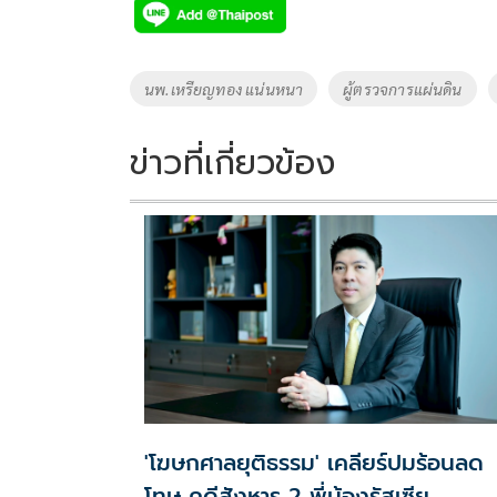
e
tt
p
e
ar
b
er
y
e
o
Li
Tags
นพ.เหรียญทอง แน่นหนา
ผู้ตรวจการแผ่นดิน
o
n
k
k
ข่าวที่เกี่ยวข้อง
'โฆษกศาลยุติธรรม' เคลียร์ปมร้อนลด
โทษ คดีสังหาร 2 พี่น้องรัสเซีย