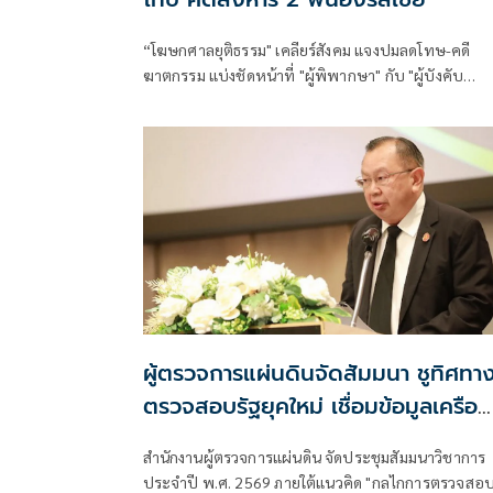
“โฆษกศาลยุติธรรม" เคลียร์สังคม แจงปมลดโทษ-คดี
ฆาตกรรม แบ่งชัดหน้าที่ "ผู้พิพากษา" กับ "ผู้บังคับ
โทษ"เป็นคนละส่วน
ผู้ตรวจการแผ่นดินจัดสัมมนา ชูทิศทา
ตรวจสอบรัฐยุคใหม่ เชื่อมข้อมูลเครือ
ข่ายความร่วมมือ
สำนักงานผู้ตรวจการแผ่นดิน จัดประชุมสัมมนาวิชาการ
ประจำปี พ.ศ. 2569 ภายใต้แนวคิด "กลไกการตรวจสอ