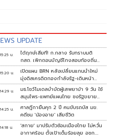
EWS UPDATE
ได้ฤกษ์เสียที! ก.กลาง รับทราบมติ
15:25 น.
กสถ. เพิกถอนบัญชีโกงสอบท้องถิ่น
5,925 ราย
เปิดแผน BRN หลังเปลี่ยนแกนนำใหม่
15:20 น.
มุ่งดิสเครดิตกองกำลังรัฐ-เดินหน้า
ผลิตแนวร่วม
มธ.โชว์โมเดลบำบัดผู้เสพยาบ้า 9 วัน ใช้
14:29 น.
สมุนไพร-แพทย์แผนไทย ชงรัฐขยาย
ผล
ศาลฎีกายืนคุก 2 ปี คนขับรถบัส มข.
14:25 น.
คดีชน 'น้องอาย' เสียชีวิต
'สกาย' มาปรับตัวซ้อมเมืองไทย ไม่หวั่น
14:18 น.
อากาศร้อน ตั้งเป้าเต็มร้อยลุย อชก.