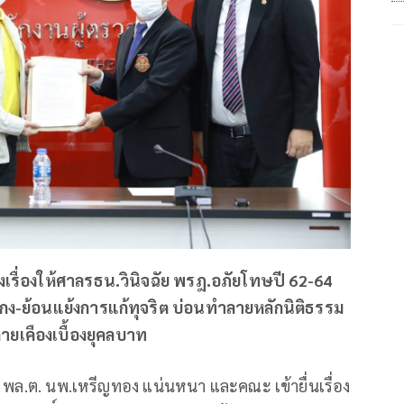
เรื่องให้ศาลรธน.วินิจฉัย พรฎ.อภัยโทษปี 62-64
ง-ย้อนแย้งการแก้ทุจริต บ่อนทำลายหลักนิติธรรม
ายเคืองเบื้องยุคลบาท
น พล.ต. นพ.เหรีญทอง แน่นหนา และคณะ เข้ายื่นเรื่อง