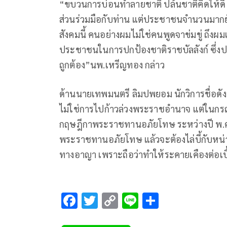
“ขบวนการบ่อนทำลายชาติ ปล้นชาติคิดให้ดี 
ส่วนร่วมมือกับท่าน แต่ประชาชนจำนวนมากยังไม
สังคมนี้ คนอย่างผมไม่ใช่คนพูดจาข่มขู่ ถึงผม
ประชาชนในการปกป้องชาติราชบัลลังก์ ซึ่งป
ถูกต้อง”นพ.เหรีญทอง กล่าว
ด้านนายเทพมนตรี ลิมปพยอม นักวิการชื่อดัง กล่
ไม่ใช่การไปก้าวล่วงพระราชอำนาจ แต่ในกรณ
กฤษฎีกาพระราชทานอภัยโทษ ระหว่างปี พ.ศ
พระราชทานอภัยโทษ แล้วจะต้องไล่บี้กับหน่วย
ทางอาญา เพราะถือว่าทำให้ระคายเคืองต่อเ
F
T
C
Li
S
ac
wi
o
n
h