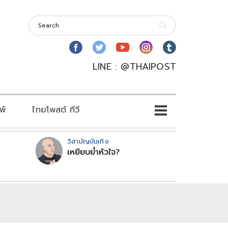
LINE : @THAIPOST
พ์
ไทยโพสต์ ทีวี
วิสามัญบันเทิง
เหยียบย่ำหัวใจ?