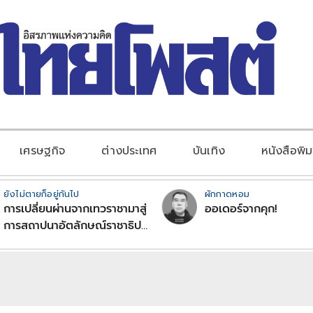
เศรษฐกิจ
ต่างประเทศ
บันเทิง
หนังสือพิม
ยังไม่ตายก็อยู่กันไป
ผักกาดหอม
การเปลี่ยนผ่านจากเทวราชามาสู่
ออเดอร์จากคุก!
การสถาปนาอัตลักษณ์ราชาธิป
ไตยแบบพุทธศาสนาในพระไตร
ปิฏก : สามัญผลสูตรในฐานะ
ทฤษฎีขีดจำกัดของอำนาจรัฐ
เหนือแรงงานและทรัพย์สิน