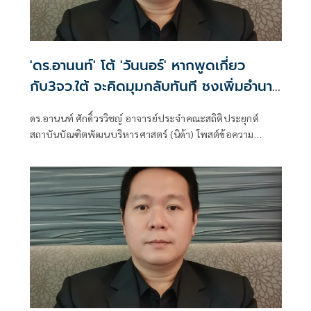
'ดร.อานนท์' โต้ 'วันนอร์' หากพูดเกี่ยว
กับ3จว.ใต้ จะคิดมุมกลับทันที ชงเพิ่มอำนาจ
ให้กอ.รมน.
ดร.อานนท์ ศักดิ์วรวิชญ์ อาจารย์ประจำคณะสถิติประยุกต์
สถาบันบัณฑิตพัฒนบริหารศาสตร์ (นิด้า) โพสต์ข้อความ
ตอบโต้ว่า