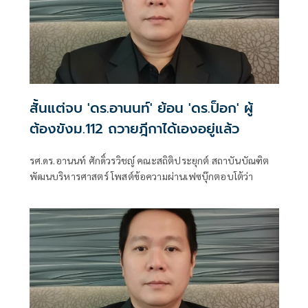
สั้นแต่จบ 'ดร.อานนท์' ย้อน 'ดร.ป็อก' ผู้
ต้องขังม.112 ถวายฎีกาได้เองอยู่แล้ว
รศ.ดร.อานนท์ ศักดิ์วรวิชญ์ คณะสถิติประยุกต์ สถาบันบัณฑิต
พัฒนบริหารศาสตร์ โพสต์ข้อความผ่านเฟซบุ๊กตอบโต้ว่า