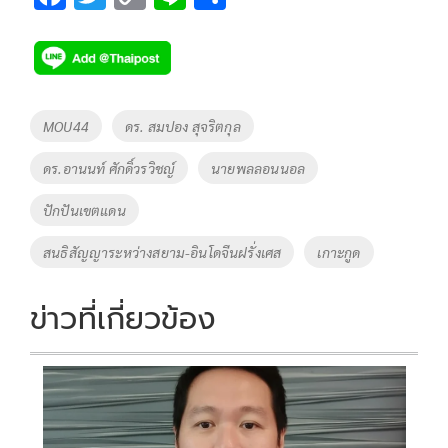
ac
wi
o
n
h
e
tt
p
e
ar
b
er
y
e
o
Li
Tags
MOU44
ดร. สมปอง สุจริตกุล
o
n
ดร.อานนท์ ศักดิ์วรวิชญ์
นายพลลอนนอล
k
k
ปักปันเขตแดน
สนธิสัญญาระหว่างสยาม-อินโดจีนฝรั่งเศส
เกาะกูด
ข่าวที่เกี่ยวข้อง