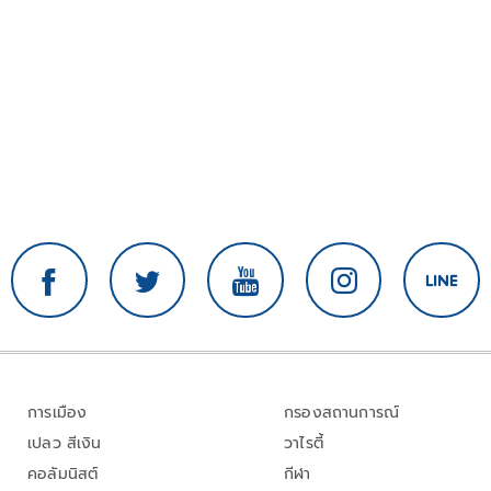
การเมือง
กรองสถานการณ์
เปลว สีเงิน
วาไรตี้
คอลัมนิสต์
กีฬา