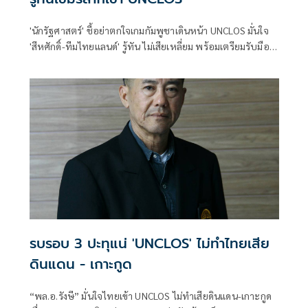
'นักรัฐศาสตร์' ชี้อย่าตกใจเกมกัมพูชาเดินหน้า UNCLOS มั่นใจ
'สีหศักดิ์-ทีมไทยแลนด์' รู้ทัน ไม่เสียเหลี่ยม พร้อมเตรียมรับมือ
ครบทุกมิติ
รบรอบ 3 ปะทุแน่ 'UNCLOS' ไม่ทำไทยเสีย
ดินแดน - เกาะกูด
“พล.อ.รังษี” มั่นใจไทยเข้า UNCLOS ไม่ทำเสียดินแดน-เกาะกูด