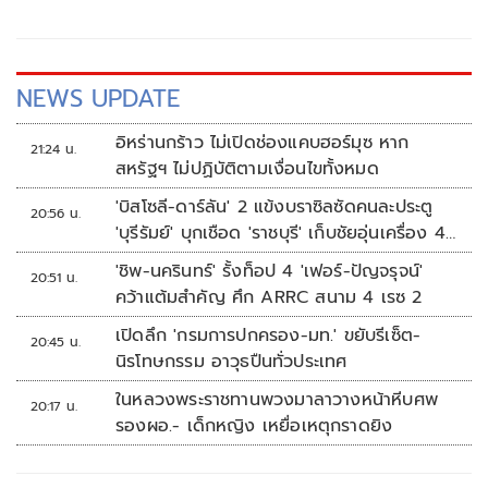
NEWS UPDATE
อิหร่านกร้าว ไม่เปิดช่องแคบฮอร์มุซ หาก
21:24 น.
สหรัฐฯ ไม่ปฏิบัติตามเงื่อนไขทั้งหมด
'บิสโซลี-ดาร์ลัน' 2 แข้งบราซิลซัดคนละประตู
20:56 น.
'บุรีรัมย์' บุกเชือด 'ราชบุรี' เก็บชัยอุ่นเครื่อง 4
นัดรวด
'ชิพ-นครินทร์' รั้งท็อป 4 'เฟอร์-ปัญจรุจน์'
20:51 น.
คว้าแต้มสำคัญ ศึก ARRC สนาม 4 เรซ 2
เปิดลึก 'กรมการปกครอง-มท.' ขยับรีเซ็ต-
20:45 น.
นิรโทษกรรม อาวุธปืนทั่วประเทศ
ในหลวงพระราชทานพวงมาลาวางหน้าหีบศพ
20:17 น.
รองผอ.- เด็กหญิง เหยื่อเหตุกราดยิง