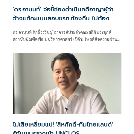
'ดร.อานนท์' จ่อชี้ช่องดำเนินคดีอาญาผู้ว่า
จ้างแก้คะแนนสอบขรก.ท้องถิ่น ไม่ต้อง
ยกเลิกทั้งหมด
ดร.อานนท์ ศักดิ์วรวิชญ์ อาจารย์ประจำคณะสถิติประยุกต์
สถาบันบัณฑิตพัฒนบริหารศาสตร์ (นิด้า) โพสต์ข้อความผ่าน
เฟซบุ๊ก ว่า ·
ไม่เสียเหลี่ยมแน่! 'สีหศักดิ์-ทีมไทยแลนด์'
รู้ทันเขมรลากเข้า UNCLOS