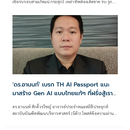
เชื่อรบรอบสามเกิดแน่ กระตุก3 เหล่าทัพต้องเด็ดขาด รบ-รุก
นอกประเทศ
'ดร.อานนท์' เบรก TH AI Passport แนะ
มาสร้าง Gen AI แบบไทยแท้ๆ ที่ฝรั่งสู้เรา
ไม่ได้
ดร.อานนท์ ศักดิ์วรวิชญ์ อาจารย์ประจำคณะสถิติประยุกต์
สถาบันบัณฑิตพัฒนบริหารศาสตร์ (นิด้า) โพสต์ข้อความผ่าน
เฟซบุ๊กว่า