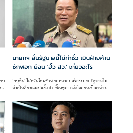
นายกฯ ลั่นรัฐบาลนี้ไม่ทำชั่ว เมินฝ่ายค้าน
ซักฟอก ย้อน 'ฮั้ว สว.' เกี่ยวอะไร
่ยน
'อนุทิน' ไม่หวั่นโดนซักฟอกหลายปมร้อน บอกรัฐบาลไม่
น
จำเป็นต้องแจงปมฮั้ว สว. ชี้เหตุการณ์เกิดก่อนเข้ามาทำงาน
กับ
ส่วนทุจริตสอบท้องถิ่นทำเต็มที่ เรื่องจบแล้ว ยันไม่ต้องมี
ก
องครักษ์พิทักษ์