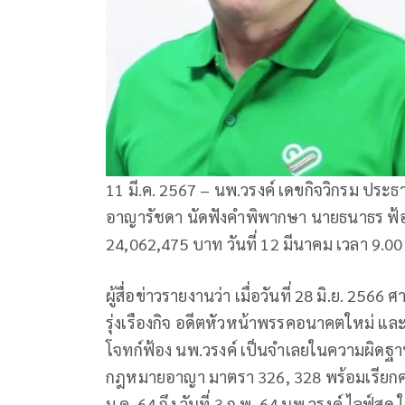
11 มี.ค. 2567 – นพ.วรงค์ เดขกิจวิกรม ประ
อาญารัชดา นัดฟังคำพิพากษา นายธนาธร ฟ้อ
24,062,475 บาท วันที่ 12 มีนาคม เวลา 9.00
ผู้สื่อข่าวรายงานว่า เมื่อวันที่ 28 มิ.ย. 25
รุ่งเรืองกิจ อดีตหัวหน้าพรรคอนาคตใหม่ และ
โจทก์ฟ้อง นพ.วรงค์ เป็นจำเลยในความผิด
กฎหมายอาญา มาตรา 326, 328 พร้อมเรียกค่
ม.ค. 64 ถึง วันที่ 3 ก.พ. 64 นพ.วรงค์ ไลฟ์