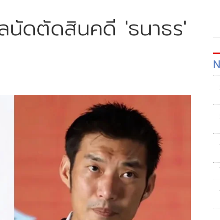
าลนัดตัดสินคดี 'ธนาธร'
N