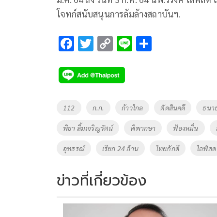
โจทก์สนับสนุนการล้มล้างสถาบันฯ.
F
T
C
Li
S
ac
wi
o
n
h
e
tt
p
e
ar
b
er
y
e
o
Li
Tags
112
ก.ก.
ก้าวไกล
ตัดสินคดี
ธนาธร
o
n
พิธา ลิ้มเจริญรัตน์
พิพากษา
ฟ้องหมิ่น
k
k
อุทธรณ์
เรียก 24 ล้าน
ไทยภักดี
ไลฟ์สด
ข่าวที่เกี่ยวข้อง