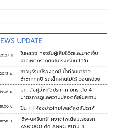
EWS UPDATE
ในหลวง ทรงรับผู้เสียชีวิตและบาดเจ็บ
20:27 น.
จากเหตุกราดยิงในโรงเรียน ไว้ใน
พระบรมราชานุเคราะห์
ชาวบุรีรัมย์ร้องทุกข์ น้ำท่วมนาข้าว
20:13 น.
ซ้ำซากทุกปี รถเล็กผ่านไม่ได้ วอนหน่วย
งานเร่งแก้ไข
มท. สั่งผู้ว่าฯทั่วประเทศ ยกระดับ 4
19:06 น.
มาตรการดูแลความปลอดภัยในสถาน
ศึกษา
19:00 น.
ปืน..!! | ห้องข่าวไทยโพสต์สุดสัปดาห์
'ชิพ-นครินทร์' ผงาดโพเดียมเรซแรก
18:56 น.
ASB1000 ศึก ARRC สนาม 4