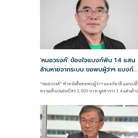
'หมอวรงค์' ข้องใจแบงก์พัน 1.4 แสน
ล้านหายจากระบบ ขอพบผู้ว่าฯ แบงก์
ชาติ
“หมอวรงค์” ทำหนังสือขอพบผู้ว่าฯ แบงก์ชาติ แลกเปลี
ความเห็นปมธนบัตร 1,000 บาท มูลค่าราว 1.4 แสนล้า
บาทไม่ไหลกลับเข้าสู่ระบบ ระบุเชื่ออาจมีส่วนเกี่ยวข้อง
การทุจริตคอร์รัปชันและธุรกิจทุนเทา พร้อมหาทางออ
ต่อปัญหาดังกล่าว