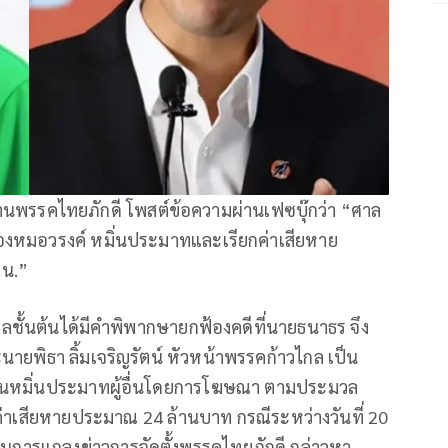
ธานพรรคไทยภักดี โพสต์ข้อความผ่านเฟซบุ๊กว่า “ศาล
งหมอวรงค์ หมิ่นประมาทและเรียกค่าเสียหาย
 น.”
66 ศาลชั้นต้นได้มีคำพิพากษายกฟ้องคดีที่นายธนาธร จึง
นายพิธา ลิ้มเจริญรัตน์ หัวหน้าพรรคก้าวไกล เป็น
ฐานหมิ่นประมาทผู้อื่นโดยการโฆษณา ตามประมวล
าเสียหายประมาณ 24 ล้านบาท กรณีระหว่างวันที่ 20
สด ในการแถลงข่าวการจัดตั้งพรรคไทยภักดี กล่าวหา