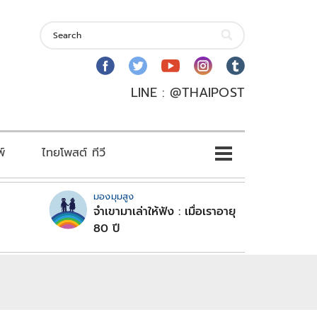
LINE : @THAIPOST
พ์
ไทยโพสต์ ทีวี
มองมุมสูง
จำเขามาเล่าให้ฟัง : เมื่อเราอายุ
80 ปี