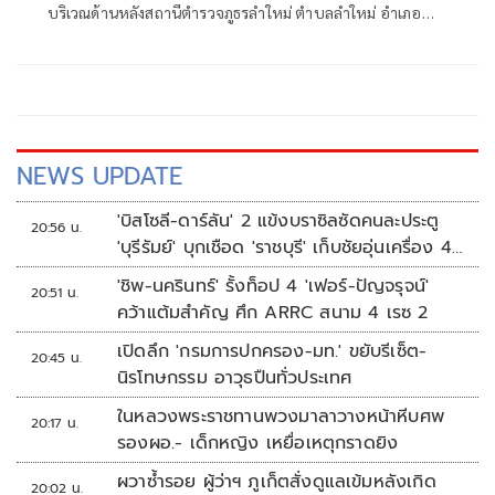
บริเวณด้านหลังสถานีตำรวจภูธรลำใหม่ ตำบลลำใหม่ อำเภอ
เมืองยะลา จังหวัดยะลา
NEWS UPDATE
'บิสโซลี-ดาร์ลัน' 2 แข้งบราซิลซัดคนละประตู
20:56 น.
'บุรีรัมย์' บุกเชือด 'ราชบุรี' เก็บชัยอุ่นเครื่อง 4
นัดรวด
'ชิพ-นครินทร์' รั้งท็อป 4 'เฟอร์-ปัญจรุจน์'
20:51 น.
คว้าแต้มสำคัญ ศึก ARRC สนาม 4 เรซ 2
เปิดลึก 'กรมการปกครอง-มท.' ขยับรีเซ็ต-
20:45 น.
นิรโทษกรรม อาวุธปืนทั่วประเทศ
ในหลวงพระราชทานพวงมาลาวางหน้าหีบศพ
20:17 น.
รองผอ.- เด็กหญิง เหยื่อเหตุกราดยิง
ผวาซ้ำรอย ผู้ว่าฯ ภูเก็ตสั่งดูแลเข้มหลังเกิด
20:02 น.