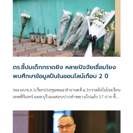
ตร.ชี้ปมเด็กกราดยิง หลายปัจจัยเชื่อมโยง
พบศึกษาข้อมูลปืนในออนไลน์เกือบ 2 ปี
รอง ผบช.ภ.1เรียกประชุมคณะทำงานคดี ม.3กราดยิงในโรงเรียน
เทพศิรินทร์ นนทบุรี เผยสอบปากคำพยานไปแล้ว 17 ปาก ชี้
ชนวนเหตุมาจากหลายปัจจัย ทั้งเรื่องครอบครัว มีปัญหากับ
เพื่อน เสพสื่อโซเชียล พบเคยสั่งซื้อปืนบีบีกันทางออนไลน์มา
โรงเรียนแต่ถูกครูยึด เร่งตรวจสอบมือถือ-คอมพิวเตอร์ โยงเหตุ
สลด