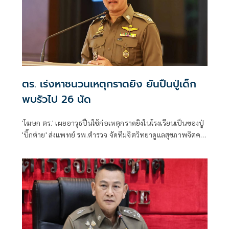
ตร. เร่งหาชนวนเหตุกราดยิง ยันปืนปู่เด็ก
พบรัวไป 26 นัด
'โฆษก ตร.' เผยอาวุธปืนใช้ก่อเหตุกราดยิงในโรงเรียนเป็นของปู่
'บิ๊กต่าย' ส่งแพทย์ รพ.ตำรวจ จัดทีมจิตวิทยาดูแลสุขภาพจิตครู
นักเรียน ผู้ปกครอง