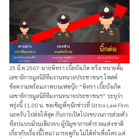
25 มี.ค.2567-นายษิทรา เบี้ยบังเกิด หรือ ทนายตั้ม
เลขาธิการมูลนิธิทีมงานทนายประชาชนฯ โพสต์
ข้อความพร้อมภาพบนเฟซบุ๊ก “ษิทรา เบี้ยบังเกิด
เลขาธิการมูลนิธิทีมงานทนายประชาชนฯ” ระบุว่า
พรุ่งนี้ 11.00 น. ขอเชิญพี่ๆนักข่าวที่ Sittra Law Firm
นะครับ ไปต่อให้สุด กับการเปิดโปงขบวนการส่วยตัว
ท็อปแบบม้วนเดียวจบ ผู้บัญชาการตำรวจแห่งชาติ
เกี่ยวกับเรื่องนี้ไหม? มารอดูกัน ไม่ได้ทำเพื่อใคร แต่