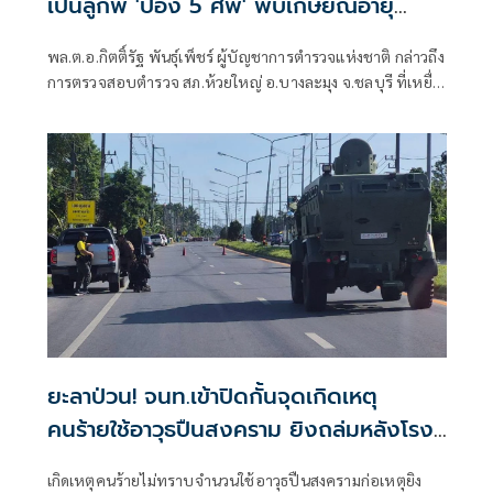
เป็นลูกพี่ 'ป๋อง 5 ศพ' พบเกษียณอายุ
ตั้งแต่ปี 57
พล.ต.อ.กิตติ์รัฐ พันธุ์เพ็ชร์ ผู้บัญชาการตำรวจแห่งชาติ กล่าวถึง
การตรวจสอบตำรวจ สภ.ห้วยใหญ่ อ.บางละมุง จ.ชลบุรี ที่เหยื่อ
ซึ่งถูกนายป๋อง ผู้ต้องหาคดีฆาตกรรม 5 ศพ ข่มขืนและข่มขู่ออก
มาระบุว่า นายป๋องเป็นเด็กเดินยาของตำรวจ สภ.ห้วยใหญ่
ยะลาป่วน! จนท.เข้าปิดกั้นจุดเกิดเหตุ
คนร้ายใช้อาวุธปืนสงคราม ยิงถล่มหลังโรง
พักลำใหม่
เกิดเหตุคนร้ายไม่ทราบจำนวนใช้อาวุธปืนสงครามก่อเหตุยิง