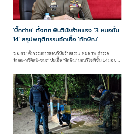
'บิ๊กต่าย' ตั้งกก.ฟันวินัยร้ายแรง '3 หมอชั้น
14' สรุปพฤติกรรมชัดเอื้อ 'ทักษิณ'
'ผบ.ตร.' ตั้งกรรมการสอบวินัยร้ายแรง 3 หมอ รพ.ตำรวจ
'โสภณ-ทวีศิลป์-ชนะ' ปมเอื้อ 'ทักษิณ' นอนวีไอพีชั้น 14 มอบ
หมาย 'พล.ต.อ.อิทธิพล' นั่งประธาน เร่งสรุปโดยเร็ว