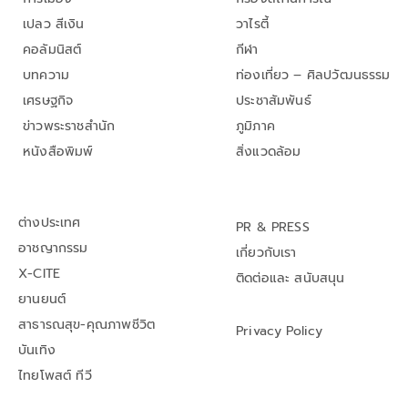
เปลว สีเงิน
วาไรตี้
คอลัมนิสต์
กีฬา
บทความ
ท่องเที่ยว – ศิลปวัฒนธรรม
เศรษฐกิจ
ประชาสัมพันธ์
ข่าวพระราชสำนัก
ภูมิภาค
หนังสือพิมพ์
สิ่งแวดล้อม
ต่างประเทศ
PR & PRESS
อาชญากรรม
เกี่ยวกับเรา
X-CITE
ติดต่อและ สนับสนุน
ยานยนต์
สาธารณสุข-คุณภาพชีวิต
Privacy Policy
บันเทิง
ไทยโพสต์ ทีวี