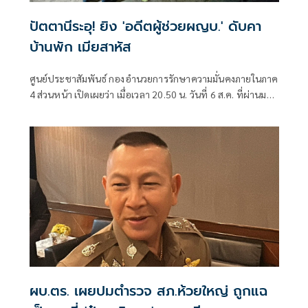
ปัตตานีระอุ! ยิง 'อดีตผู้ช่วยผญบ.' ดับคา
บ้านพัก เมียสาหัส
ศูนย์ประชาสัมพันธ์ กองอำนวยการรักษาความมั่นคงภายในภาค
4 ส่วนหน้า เปิดเผยว่า เมื่อเวลา 20.50 น. วันที่ 6 ส.ค. ที่ผ่านมา
เกิดเหตุคนร้ายไม่ทราบจำนวนใช้อาวุธปืนลอบยิงนายรียะ
อาแว อดีตผู้ช่วยผู้ใหญ่บ้านหมู่ที่ 5
ผบ.ตร. เผยปมตำรวจ สภ.ห้วยใหญ่ ถูกแฉ