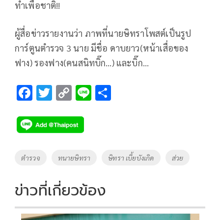
ทำเพื่อชาติ!!
ผู้สื่อข่าวรายงานว่า ภาพที่นายษิทราโพสต์เป็นรูป
การ์ตูนตำรวจ 3 นาย มีชื่อ ดาบยาว(หน้าเสื่อของ
ฟาง) รองฟาง(คนสนิทบิ๊ก…) และบิ๊ก…
F
T
C
Li
S
ac
wi
o
n
h
e
tt
p
e
ar
b
er
y
e
o
Li
Tags
ตำรวจ
ทนายษิทรา
ษิทรา เบี้ยบังเกิด
ส่วย
o
n
k
k
ข่าวที่เกี่ยวข้อง