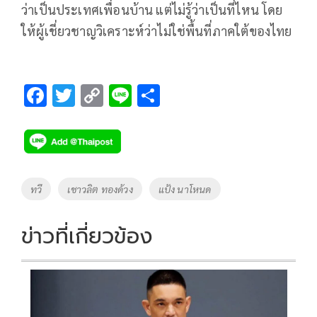
ว่าเป็นประเทศเพื่อนบ้าน แต่ไม่รู้ว่าเป็นที่ไหน โดย
ให้ผู้เชี่ยวชาญวิเคราะห์ว่าไม่ใช่พื้นที่ภาคใต้ของไทย
F
T
C
Li
S
ac
wi
o
n
h
e
tt
p
e
ar
b
er
y
e
o
Li
Tags
ทวี
เชาวลิต ทองด้วง
แป้ง นาโหนด
o
n
k
k
ข่าวที่เกี่ยวข้อง