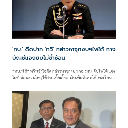
'ทบ.' ดีดปาก 'ทวี' กล่าวหาซุกงบฯไฟใต้ กาง
บัญชีแจงยิบไม่ซ้ำซ้อน
“ทบ.”โต้“ ทวี”เข้าใจผิด กล่าวหาซุกงบฯ กอ.รมน. ดับไฟใต้ แจง
ไม่ซ้ำซ้อนส่วนใหญ่ใช้จ่ายเบี้ยเลี้ยง -เงินเพิ่มพิเศษให้ พลเรือน-
ตร. - ทหาร ช่วยราชการส่วนหน้า 4.9 หมื่นอัตรา