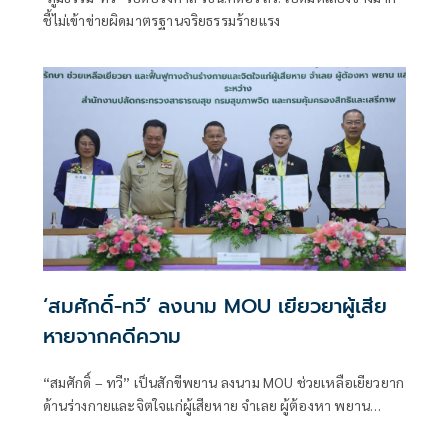
ชี้ไม่เข้าข่ายผิดมาตรฐานจริยธรรมร้ายแรง
‘สมศักดิ์-ทวี’ ลงนาม MOU เยียวยาผู้เสีย
หายจากคดีความ
“สมศักดิ์ – ทวี” เป็นสักขีพยาน ลงนาม MOU ช่วยเหลือเยียวยาก
ด้านร่างกายและจิตใจแก่ผู้เสียหาย จำเลย ผู้ต้องหา พยาน
ระหว่างกรมสุขภาพจิต กับกรมคุ้มครองสิทธิฯ ส่วนนโยบาย