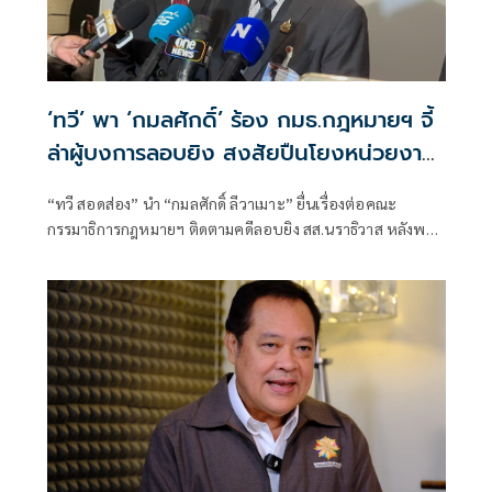
‘ทวี’ พา ‘กมลศักดิ์’ ร้อง กมธ.กฎหมายฯ จี้
ล่าผู้บงการลอบยิง สงสัยปืนโยงหน่วยงาน
รัฐ
“ทวี สอดส่อง” นำ “กมลศักดิ์ ลีวาเมาะ” ยื่นเรื่องต่อคณะ
กรรมาธิการกฎหมายฯ ติดตามคดีลอบยิง สส.นราธิวาส หลังพบ
ข้อมูลใหม่อาวุธปืนที่ใช้