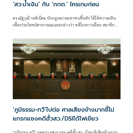
‘สว.น้ำเงิน’ กับ ‘กกต.’ ใครเกมก่อน
ดร.ณัฐวุฒิ วงศ์เนียม นักกฎหมายมหาชนชื่อดัง ได้ให้ความเห็น
เพื่อประโยชน์สาธารณะและกล่าวว่า คดีโกงการเลือก สมาชิก
วุฒิสภา ปี 2567 หรือที่เรียกว่า “คดีฮั้ว สว.” แบ่งเป็น 2 ส่วน
‘ภูมิธรรม-ทวี’ไปต่อ ศาลเสียงข้างมากชี้ไม่
แทรกแซงคดีฮั้วสว./DSIได้ไฟเขียว
"ภูมิธรรม-ทวี" รอดบ่วงศาล รธน.คดีฮั้ว สว. เปิดมติเสียงข้างมาก