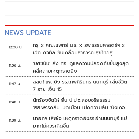
กัญชา รอรัฐบาลใหม่ตัดสิน
NEWS UPDATE
ทรู x คณะแพทย์ มธ. x รพ.ธรรมศาสตร์ฯ x
12:00 น.
เอ้ก ดิจิทัล ขับเคลื่อนสาธารณสุขไทยสู่
Healthcare AI
'ยศชนัน' สั่ง ศธ. ดูแลความปลอดภัยขั้นสูงสุด
11:56 น.
คลี่คลายเหตุกราดยิง
สลด! เหตุยิง รร.เทพศิรินทร์ นนทบุรี เสียชีวิต
11:47 น.
7 ราย เจ็บ 15
นักร้องจัดให้ ยื่น ป.ป.ช.สอบจริยธรรม
11:46 น.
'สส.พรรคส้ม' บิดเบือน เปิดความลับ 'บังเกอร์
ทหาร'
นายกฯ เสียใจ เหตุกราดยิงรร.ย่านนนทบุรี แย่
11:39 น.
มากไม่ควรเกิดขึ้น