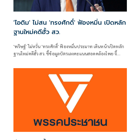
'ไอติม' ไม่สน 'ทรงศักดิ์' ฟ้องหมิ่น เปิดหลัก
ฐานใหม่คดีฮั้ว สว.
'พริษฐ์' ไม่หวั่น 'ทรงศักดิ์' ฟ้องหมิ่นประมาท เดินหน้าเปิดหลัก
ฐานใหม่คดีฮั้ว สว. ชี้ข้อมูลบัตรเลงคะแนนสอดคล้องโพย จี้
'กกต.' ส่งศาลตรวจสอบ