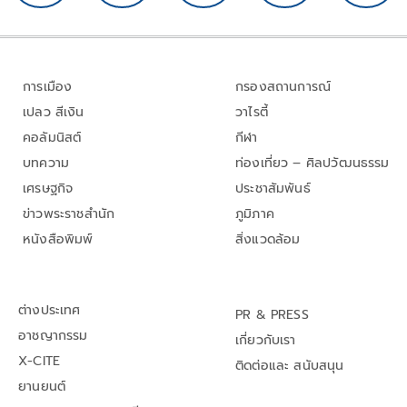
การเมือง
กรองสถานการณ์
เปลว สีเงิน
วาไรตี้
คอลัมนิสต์
กีฬา
บทความ
ท่องเที่ยว – ศิลปวัฒนธรรม
เศรษฐกิจ
ประชาสัมพันธ์
ข่าวพระราชสำนัก
ภูมิภาค
หนังสือพิมพ์
สิ่งแวดล้อม
ต่างประเทศ
PR & PRESS
อาชญากรรม
เกี่ยวกับเรา
X-CITE
ติดต่อและ สนับสนุน
ยานยนต์