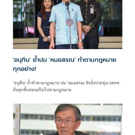
'อนุทิน' ย้ำปม 'หมอสรณ' ทำตามกฎหมาย
ทุกอย่าง!
'อนุทิน' ย้ำทำตามกฎหมาย ปม 'หมอสรณ' ยังนั่งประชุม กสทช.
ลั่นทุกขั้นตอนเป็นไปตามกฎหมาย