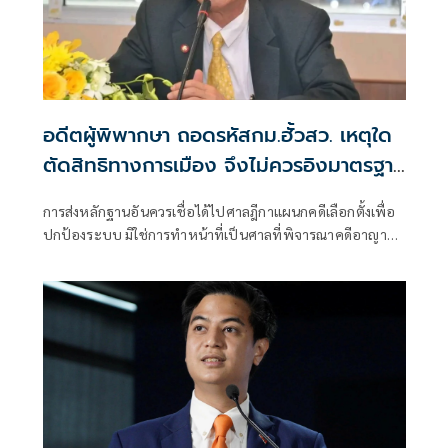
อดีตผู้พิพากษา ถอดรหัสกม.ฮั้วสว. เหตุใด
ตัดสิทธิทางการเมือง จึงไม่ควรอิงมาตรฐาน
เดียวกับคดีอาญา
การส่งหลักฐานอันควรเชื่อได้ไปศาลฎีกาแผนกคดีเลือกตั้งเพื่อ
ปกป้องระบบ มิใช่การทำหน้าที่เป็นศาลที่พิจารณาคดีอาญา
เพื่อลงโทษตัวบุคคล