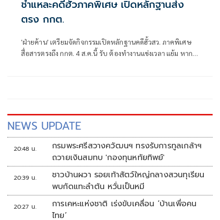
ชำแหละคดีฮั้วภาคพิเศษ เปิดหลักฐานส่ง
ตรง กกต.
'ฝ่ายค้าน' เตรียมจัดกิจกรรมเปิดหลักฐานคดีฮั้วสว. ภาคพิเศษ
สื่อสารตรงถึง กกต. 4 ส.ค.นี้ รับ ต้องทำงานแข่งเวลา แย้ม หาก
ยกคำร้องทั้งหมด-ตัดตอนบางรายส่งศาล ต้องดูเข้าข่ายละเว้น
การปฏิบัติหน้าที่หรือไม่
NEWS UPDATE
กรมพระศรีสวางควัฒนฯ ทรงรับการทูลเกล้าฯ
20:48 น.
ถวายเงินสมทบ 'กองทุนหทัยทิพย์'
ชาวบ้านผวา รอยเท้าสัตว์ใหญ่กลางสวนทุเรียน
20:39 น.
พบกัดแทะลำต้น หวั่นเป็นหมี
การเคหะแห่งชาติ เร่งขับเคลื่อน ‘บ้านเพื่อคน
20:27 น.
ไทย’