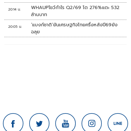
WHAUPโชว์กำไร Q2/69 โต 276%แตะ 532
20:14 น.
ล้านบาท
‘แบงก์ชาติ’ยันเศรษฐกิจไทยครึ่งหลังปี69ยัง
20:05 น.
ฉลุย