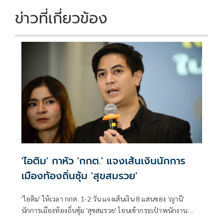
ข่าวที่เกี่ยวข้อง
'ไอติม' กาหัว 'กกต.' แจงเส้นเงินนักการ
เมืองท้องถิ่นซุ้ม 'สุขสมรวย'
'ไอติม' ให้เวลา กกต. 1-2 วัน แจงเส้นเงิน 8 แสนของ 'ญานี'
นักการเมืองท้องถิ่นซุ้ม 'สุขสมรวย' โอนเข้ากระเป๋าพนักงาน
สอบสวน กกต. ช่วงเลือก สว. จี้ เร่งชี้แจง-ส่งศาลฟันฮั้ว เตือน