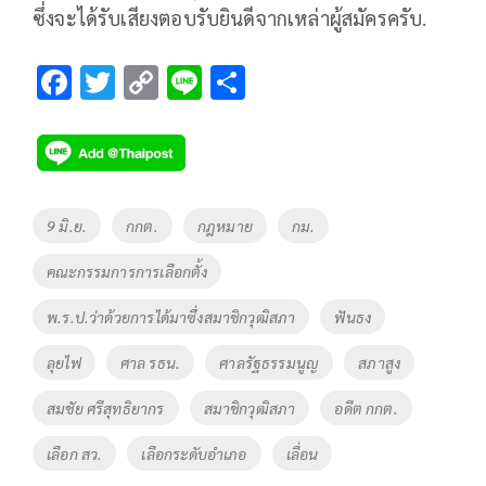
ซึ่งจะได้รับเสียงตอบรับยินดีจากเหล่าผู้สมัครครับ.
F
T
C
Li
S
ac
wi
o
n
h
e
tt
p
e
ar
b
er
y
e
o
Li
Tags
9 มิ.ย.
กกต.
กฎหมาย
กม.
o
n
คณะกรรมการการเลือกตั้ง
k
k
พ.ร.ป.ว่าด้วยการได้มาซึ่งสมาชิกวุฒิสภา
ฟันธง
ลุยไฟ
ศาล รธน.
ศาลรัฐธรรมนูญ
สภาสูง
สมชัย ศรีสุทธิยากร
สมาชิกวุฒิสภา
อดีต กกต.
เลือก สว.
เลือกระดับอำเภอ
เลื่อน