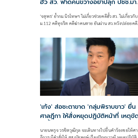
ฮั้ว สว. ฟาดคนขวางอย่าปลุก ปชช.มา
เป็นเหยื่ออีกเลย
'จตุพร' ย้ำกม.นิรโทษฯ ไม่เกี่ยวช่วยคดีฮั้ว สว. ไม่เกี่ยวกับ
ม.112 คดีทุจริต คดีฆ่าคนตาย ยันผ่าน สว.หวังปล่อยคดี
ชุมนุมการเมือง 48-68 ฟาดคนขวางอย่าปลุก ปชช.มาเป
เหยื่ออีกเลย
'เท้ง' ส่อชะตาขาด 'กลุ่มพิราบขาว' ยื่น
ศาลฎีกา ให้สั่งหยุดปฏิบัติหน้าที่ เหตุขั
คำสั่้งศาล
นายนพรุจ วรชิตวุฒิกุล จะเดินทางไปยื่นคำร้องขอให้ศาล
ฎีกาฯ มีคำสั่งให้ สส.ณัฐพงษ์ เรืองปัญญาวุฒิ หยุดปฎิบัติ