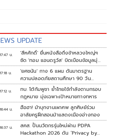
EWS UPDATE
'สีหศักดิ์' ยื่นหนังสือถึงข้าหลวงใหญ่ฯ
17:47 น.
ซัด 'ทอม แอนดรูว์ส' บิดเบือนข้อมูลมุ่ง
แสวงหาผลประโยชน์ทางการเมือง
'ยศชนัน' กาง 6 แผน ดันมาตรฐาน
17:18 น.
ความปลอดภัยสถานศึกษา 90 วัน
ป้องกันก่อเหตุรุนแรง
ทบ. โต้กัมพูชา ย้ำไทยใช้กำลังตามกรอบ
17:12 น.
กฎหมาย มุ่งเฉพาะเป้าหมายทางทหาร
ฮือฮา! ม้าบุกงานเผาศพ ลูกศิษย์ร่วม
16:44 น.
อาลัยครูฝึกสอนม้าแสดงเมืองอ่างทอง
สคส. ปั้นนวัตกรรุ่นใหม่ผ่าน PDPA
16:37 น.
Hackathon 2026 ดัน ‘Privacy by