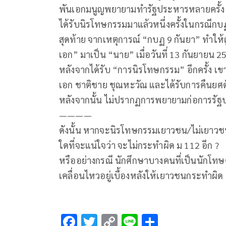
พันเอกมนูญพยายามทำรัฐประหารหลายครั้ง แ
ได้รับนิรโทษกรรมมาแล้วหนึ่งครั้งในกรณีก
สุดท้าย จากเหตุการณ์ “กบฏ 9 กันยา” ทำให
เอก” มาเป็น “นาย” เมื่อวันที่ 13 กันยายน 2
หลังจากได้รับ “การนิรโทษกรรม” อีกครั้ง เ
เอก ชาติชาย ชุณหะวัณ และได้รับการคืนยศด
หลังจากนั้น ไม่ปรากฏการพยายามก่อการรัฐ
————
ดังนั้น หากจะนิรโทษกรรมเยาวชน/ไม่เยาวชน 
ใดที่จะแน่ใจว่า จะไม่กระทำผิด ม 112 อีก ?
หรืออย่างกรณี นักศึกษาบางคนที่เป็นนักโทษ
เคลื่อนไหวอยู่เบื้องหลังให้เยาวชนกระทำผิด 
F
T
C
Li
S