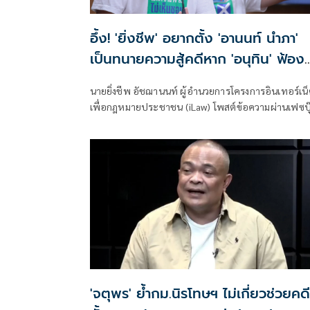
อึ้ง! 'ยิ่งชีพ' อยากตั้ง 'อานนท์ นำภา'
เป็นทนายความสู้คดีหาก 'อนุทิน' ฟ้อง
หมิ่นประมาท
นายยิ่งชีพ อัชฌานนท์ ผู้อำนวยการโครงการอินเทอร์เน็ต
เพื่อกฎหมายประชาชน (iLaw) โพสต์ข้อความผ่านเฟซบุ
ว่า
'จตุพร' ย้ำกม.นิรโทษฯ ไม่เกี่ยวช่วยคดี