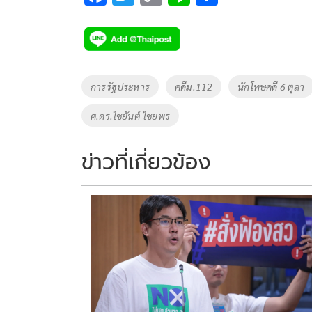
ac
wi
o
n
h
e
tt
p
e
ar
b
er
y
e
o
Li
Tags
การรัฐประหาร
คดีม.112
นักโทษคดี 6 ตุลา
o
n
ศ.ดร.ไชยันต์ ไชยพร
k
k
ข่าวที่เกี่ยวข้อง