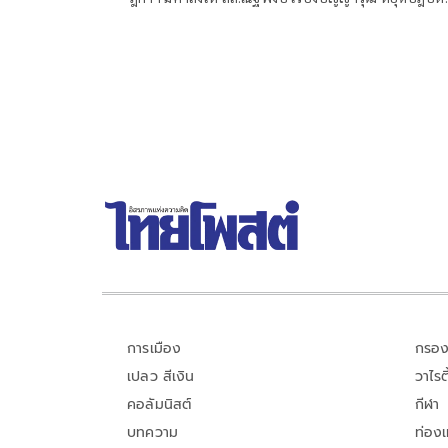
หน้าที่สมาชิกสภาผู้แทนราษฎรในทันที ซึ่งเป็นหนึ่งในคด
44 อดีต สส.พรรคก้าวไกล จากกรณีให้สัมภาษณ์ส่อเซาะ
กร่อนบ่อนทำลายสถาบันอย่างต่อเนื่อง
การเมือง
กรอง
เปลว สีเงิน
วาไรตี
คอลัมนิสต์
กีฬา
บทความ
ท่อง