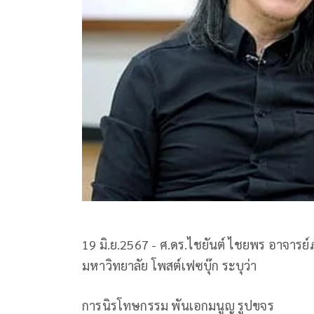
19 มิ.ย.2567 - ศ.ดร.ไชยันต์ ไชยพร อาจาร
มหาวิทยาลัย โพสต์เฟซบุ๊ก ระบุว่า
การนิรโทษกรรม พันเอกมนูญ รูปขจร