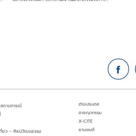
ี
แพทย์ University of Arkansas ประเทศสหรัฐอเมริกา
โพสต์ข้อความว่า DE ควรผลักดันให้
ต่างประเทศ
สถานการณ์
อาชญากรรม
้
X-CITE
ยานยนต์
เที่ยว – ศิลปวัฒนธรรม