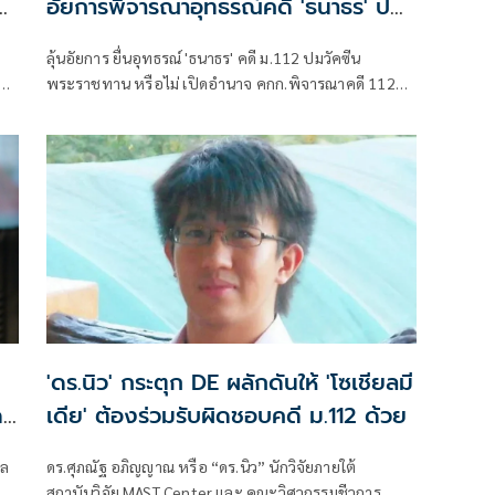
อัยการพิจารณาอุทธรณ์คดี 'ธนาธร' ปม
วัคซีนพระราชทาน
ลุ้นอัยการ ยื่นอุทธรณ์ 'ธนาธร' คดี ม.112 ปมวัคซีน
พระราชทาน หรือไม่ เปิดอำนาจ คกก.พิจารณาคดี 112
็น
อัยการพิจารณาอุทธรณ์ รองโฆษก อสส.เปิดขั้นตอนคดี
'ดร.นิว' กระตุก DE ผลักดันให้ 'โซเชียลมี
ด
เดีย' ต้องร่วมรับผิดชอบคดี ม.112 ด้วย
ดร.ศุภณัฐ อภิญญาณ หรือ “ดร.นิว” นักวิจัยภายใต้
สถาบันวิจัย MAST Center และ คณะวิศวกรรมชีวการ