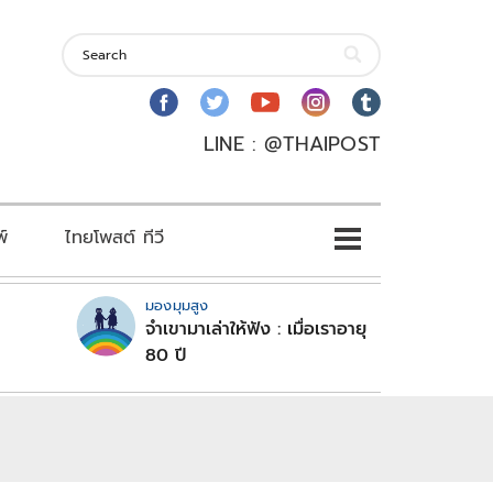
LINE : @THAIPOST
พ์
ไทยโพสต์ ทีวี
มองมุมสูง
จำเขามาเล่าให้ฟัง : เมื่อเราอายุ
80 ปี