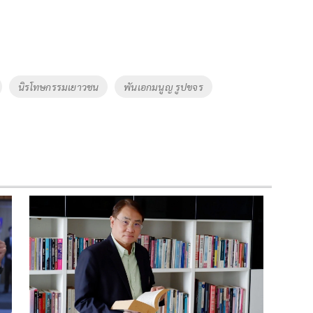
นิรโทษกรรมเยาวชน
พันเอกมนูญ รูปขจร