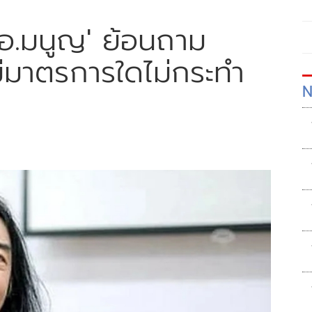
อ.มนูญ' ย้อนถาม
มีมาตรการใดไม่กระทำ
N