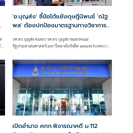
'อ.บุญส่ง' ชี้ข้อโต้แย้งดุษฎีนิพนธ์ 'ณัฐ
พล' ต้องปกป้องมาตรฐานทางวิชาการ
ไม่ใช่ปกป้องตัวบุคคล
รศ.ดร.บุญส่ง ชเลธร รศ.ดร.บุญส่ง ชเลธรคณะ
๊ก
รัฐประศาสนศาสตร์ มหาวิทยาลัยรังสิต เผยแพร่บทความ
เรื่อง ต้องปกป้องมาตรฐานทางวิชาการ ไม่ใช่ปกป้องตัว
บุคคล มีเนื้อหาดังนี้
เปิดอำนาจ คกก.พิจารณาคดี ม.112