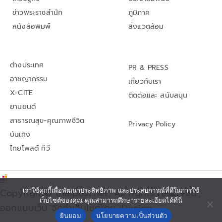
ข่าวพระราชสำนัก
ภูมิภาค
หนังสือพิมพ์
สิ่งแวดล้อม
ต่างประเทศ
PR & PRESS
อาชญากรรม
เกี่ยวกับเรา
X-CITE
ติดต่อและ สนับสนุน
ยานยนต์
สาธารณสุข-คุณภาพชีวิต
Privacy Policy
บันเทิง
ไทยโพสต์ ทีวี
Copyright© thaipost.net, All rights reserved.,
เราใช้คุกกี้เพื่อพัฒนาประสิทธิภาพ และประสบการณ์ที่ดีในการใช้
เว็บไซต์ของคุณ คุณสามารถศึกษารายละเอียดได้ที่นี่
ออกแบบเว็บ จัดทำเว็บไซต์โดย iDesign
ยินยอม
นโยบายความเป็นส่วนตัว