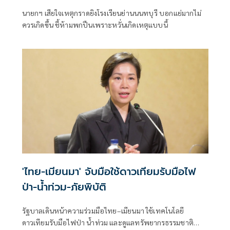
นายกฯ เสียใจเหตุกราดยิงโรงเรียนย่านนนทบุรี บอกแย่มากไม่
ควรเกิดขึ้น ชี้ห้ามพกปืนเพราะหวั่นเกิดเหตุแบบนี้
'ไทย-เมียนมา' จับมือใช้ดาวเทียมรับมือไฟ
ป่า-น้ำท่วม-ภัยพิบัติ
รัฐบาลเดินหน้าความร่วมมือไทย–เมียนมา ใช้เทคโนโลยี
ดาวเทียมรับมือไฟป่า น้ำท่วม และดูแลทรัพยากรธรรมชาติ