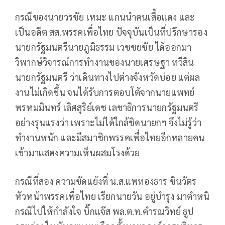
กรณีของนายวรชัย เหมะ แกนนำคนเสื้อแดง และ
เป็นอดีต สส.พรรคเพื่อไทย ปัจจุบันเป็นที่ปรึกษารอง
นายกรัฐมนตรีนายภูมิธรรม เวชชยชัย ได้ออกมา
วิพากษ์วิจารณ์การทำงานของนายเศรษฐา ทวีสิน
นายกรัฐมนตรี ว่าเดินทางไปต่างจังหวัดบ่อย แต่ผล
งานไม่เกิดขึ้น จนได้รับการตอบโต้จากนายแพทย์
พรหมมินทร์ เลิศสุริย์เดช เลขาธิการนายกรัฐมนตรี
อย่างรุนแรงว่า เพราะไม่ได้ใกล้ชิดนายกฯ จึงไม่รู้ว่า
ทำงานหนัก และมีสมาชิกพรรคเพื่อไทยอีกหลายคน
เข้ามาแสดงความเห็นผสมโรงด้วย
กรณีที่สอง ความขัดแย้งที่ น.ส.แพทองธาร ชินวัตร
หัวหน้าพรรคเพื่อไทย เรียกนายวัน อยู่บำรุง มาตำหนิ
กรณีไปให้กำลังใจ บิ๊กแจ๊ส พล.ต.ท.คำรณวิทย์ ธูป