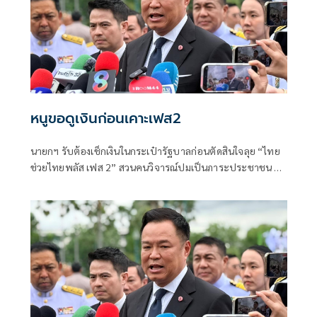
หนูขอดูเงินก่อนเคาะเฟส2
นายกฯ รับต้องเช็กเงินในกระเป๋ารัฐบาลก่อนตัดสินใจลุย “ไทย
ช่วยไทยพลัส เฟส 2” สวนคนวิจารณ์ปมเป็นภาระประชาชน ชี้
การค้า-จีดีพีพุ่งไม่พูดถึง “ศุภจี” รอถก “เอกนิติ” ดันไทยเที่ยว
ไทยพลัสหรือไม่