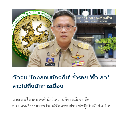
ชายแดน ยกระดับการจัดการภัยพิบัติและสิ่งแวดล้อมร่วมกัน
ตัดจบ 'โกงสอบท้องถิ่น' ซ้ำรอย 'ฮั้ว สว.'
สาวไม่ถึงนักการเมือง
นายเทพไท เสนพงศ์ นักวิเคราะห์การเมือง อดีต
สส.นครศรีธรรมราช โพสต์ข้อความผ่านเฟซบุ๊กในหัวข้อ "โกง
สว.-โกงสอบท้องถิ่น ตัดจบ ไม่ถึงนักการเมือง โดยระบุว่า