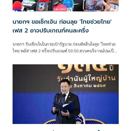
นายกฯ ขอเช็กเงิน ก่อนลุย 'ไทยช่วยไทย'
เฟส 2 อาจปรับเกณฑ์คนละครึ่ง
นายกฯ รับเช็กเงินในกระเป๋ารัฐบาล ก่อนตัดสินใจลุย 'ไทยช่วย
ไทย พลัส' เฟส 2 หรือปรับเกณฑ์ 50:50 สวนคนวิจารณ์ปมเป็น
ภาระประชาชน ชี้การค้า-จีดีพี พุ่งไม่พูดถึง ยันสถานะคลังยัง
แข็งแรง