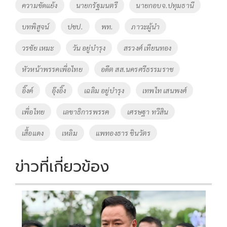
o
Li
Tags
ความขัดแย้ง
นายกรัฐมนตรี
นายกอบจ.ปทุมธานี
o
n
บทพิสูจน์
ปชป.
พท.
ภาวะผู้นำ
k
k
วรชัย เหมะ
วัน อยู่บำรุง
สรวงศ์ เทียนทอง
หัวหน้าพรรคเพื่อไทย
อดีต สส.นครศรีธรรมราช
อิ๊งค์
อุ๊งอิ๊ง
เฉลิม อยู่บำรุง
เทพไท เสนพงศ์
เพื่อไทย
เลขาธิการพรรค
เศรษฐา ทวีสิน
เสื้อแดง
เหลิม
แพทองธาร ชินวัตร
ข่าวที่เกี่ยวข้อง