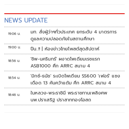
NEWS UPDATE
มท. สั่งผู้ว่าฯทั่วประเทศ ยกระดับ 4 มาตรการ
19:06 น.
ดูแลความปลอดภัยในสถานศึกษา
19:00 น.
ปืน..!! | ห้องข่าวไทยโพสต์สุดสัปดาห์
'ชิพ-นครินทร์' ผงาดโพเดียมเรซแรก
18:56 น.
ASB1000 ศึก ARRC สนาม 4
'มิกซ์-ธนัช' ระเบิดโพเดียม SS600 'เฟอร์' แซง
18:54 น.
เดือด 13 คันคว้าแต้ม ศึก ARRC สนาม 4
ในหลวง-พระราชินี พระราชทานเพลิงศพ
18:46 น.
นพ.ปราเสริฐ ปราสาททองโอสถ