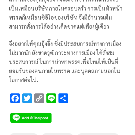
เป็นเหมือนบริษัทภายในครอบครัว การเป็นหัวหน้า
พรรคก็เหมือนซีอีโอของบริษัท จึงมีอำนาจเต็ม
สามารถสั่งการได้อย่างเด็ดขาดแต่เพียงผู้เดียว
จึงอยากให้คุณอุ๊งอิ๊ง ซึ่งมีประสบการณ์ทางการเมือง
ไม่มากนัก ยังขาดวุฒิภาวะทางการเมือง ได้สั่งสม
ประสบการณ์ ในการนำพาพรรคเพื่อไทยให้เป็นที่
ยอมรับของคนภายในพรรค และบุคคลภายนอกใน
โอกาสต่อไป.
F
T
C
Li
S
ac
wi
o
n
h
e
tt
p
e
ar
b
er
y
e