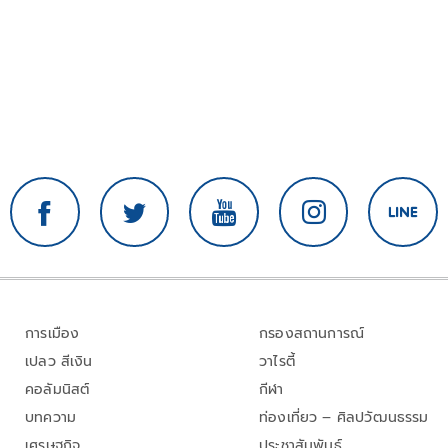
การเมือง
กรองสถานการณ์
เปลว สีเงิน
วาไรตี้
คอลัมนิสต์
กีฬา
บทความ
ท่องเที่ยว – ศิลปวัฒนธรรม
เศรษฐกิจ
ประชาสัมพันธ์