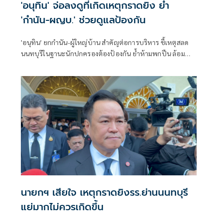
'อนุทิน' จ่อลงดูที่เกิดเหตุกราดยิง ย้ำ
'กำนัน-ผญบ.' ช่วยดูแลป้องกัน
'อนุทิน' ยกกำนัน-ผู้ใหญ่บ้าน สำคัญต่อการบริหาร ชี้เหตุสลด
นนทบุรีในฐานะนักปกครองต้องป้องกัน ย้ำห้ามพกปืน ล้อม
คอกแล้วแต่ยังเล็ดลอดได้ ขอร่วมมือดูแลพื้นที่เข้ม เตรียมรุดลงดู
ที่เกิดเหตุ
นายกฯ เสียใจ เหตุกราดยิงรร.ย่านนนทบุรี
แย่มากไม่ควรเกิดขึ้น