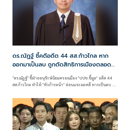
ดร.ณัฏฐ์ ชี้คดีอดีต 44 สส.ก้าวไกล หาก
ออกมาเป็นลบ ถูกตัดสิทธิการเมืองตลอด
ชีพ!
"ดร.ณัฏฐ์" ชี้ฝ่ายอนุรักษ์นิยมครองเมือง "ปปช.ชี้มูล" อดีต 44
สส.ก้าวไกล ทำให้ "หัวก้าวหน้า" อ่อนแรง ผลคดี หากเป็นลบ ถูก
ตัดสิทธิการเมืองตลอดชีพ