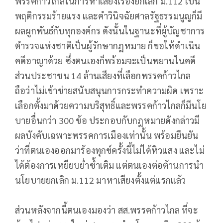
พรรคก้าวไกลในการหาเสียงเรื่องยกเลิก ม.112 เป็น
พฤติกรรมร้ายแรง และคำวินิจฉัยศาลรัฐธรรมนูญก็มี
ผลผูกพันธ์กับทุกองค์กร ดังนั้นในฐานะที่ผู้บัญชาการ
ตำรวจแห่งชาติเป็นผู้รักษากฎหมาย ก็ขอให้ดำเนิน
คดีอาญาด้วย ซึ่งตนเองก็พร้อมจะเป็นพยานในคดี
ส่วนประชาชน 14 ล้านเสียงที่เลือกพรรคก้าวไกล
ถือว่าไม่เข้าข่ายสนับสนุนการกระทำความผิด เพราะ
เลือกตั้งมาด้วยความบริสุทธิ์และพรรคก้าวไกลก็มีนโย
บายอื่นกว่า 300 ข้อ ประกอบกับกฎหมายดังกล่าวมี
ผลบังคับเฉพาะพรรคการเมืองเท่านั้น พร้อมยืนยัน
ว่าที่ตนเองออกมาร้องทุกข์ครั้งนี้ไม่ได้หิวแสง และไม่
ได้ต้องการเหยียบย่ำซ้ำเติม แต่ตนเองต่อต้านการนำ
นโยบายยกเลิก ม.112 มาหาเสียงตั้งแต่แรกแล้ว
ส่วนหลังจากนี้ตนเองมองว่า สส.พรรคก้าวไกล ที่จะ