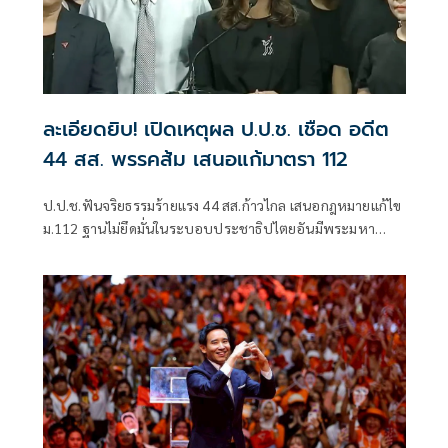
ละเอียดยิบ! เปิดเหตุผล ป.ป.ช. เชือด อดีต
44 สส. พรรคส้ม เสนอแก้มาตรา 112
ป.ป.ช.ฟันจริยธรรมร้ายแรง 44 สส.ก้าวไกล เสนอกฎหมายแก้ไข
ม.112 ฐานไม่ยึดมั่นในระบอบประชาธิปไตยอันมีพระมหา
กษัตริย์เป็นประมุข “พิธา-เท้ง-ศิริกัญญา-โรม-วิโรจน์” โดนถ้วน
หน้า ส่งศาลฎีกาฟัน