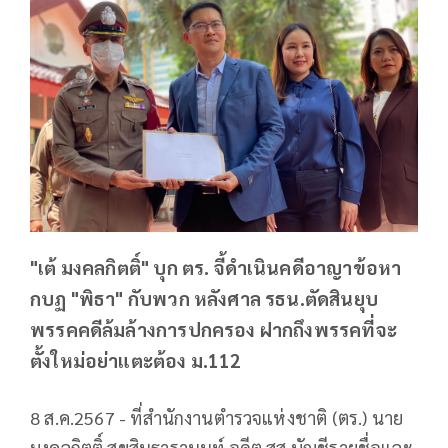
"เต้ มงคลกิตติ์" บุก ตร. จี้ดำเนินคดีอาญาข้อหา
กบฏ "พิธา" กับพวก หลังศาล รธน.ตัดสินยุบ
พรรคคดีล้มล้างการปกครอง ฝากถึงพรรคที่จะ
ตั้งใหม่อย่าแตะต้อง ม.112
8 ส.ค.2567 - ที่สำนักงานตำรวจแห่งชาติ (ตร.) นาย
มงคลกิตติ์ สุขสินธารานนท์ อดีต สส.บัญชีรายชื่อและ