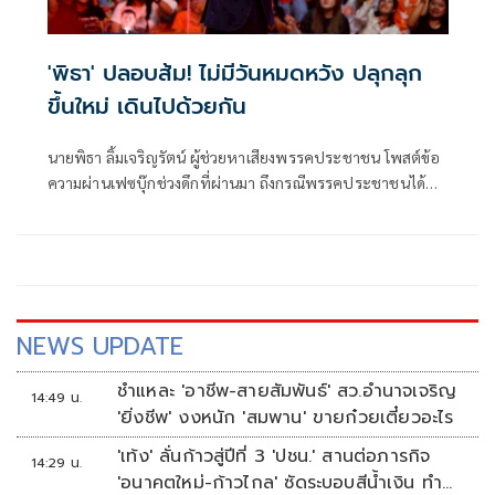
'พิธา' ปลอบส้ม! ไม่มีวันหมดหวัง ปลุกลุก
ขึ้นใหม่ เดินไปด้วยกัน
นายพิธา ลิ้มเจริญรัตน์ ผู้ช่วยหาเสียงพรรคประชาชน โพสต์ข้อ
ความผ่านเฟซบุ๊กช่วงดึกที่ผ่านมา ถึงกรณีพรรคประชาชนได้
คะแนนเลือกตั้งเป็นลำดับที่ 2 ว่า ”ผิดหวังได้
NEWS UPDATE
ชำแหละ 'อาชีพ-สายสัมพันธ์' สว.อำนาจเจริญ
14:49 น.
'ยิ่งชีพ' งงหนัก 'สมพาน' ขายก๋วยเตี๋ยวอะไร
'เท้ง' ลั่นก้าวสู่ปีที่ 3 'ปชน.' สานต่อภารกิจ
14:29 น.
'อนาคตใหม่-ก้าวไกล' ซัดระบอบสีน้ำเงิน ทำ