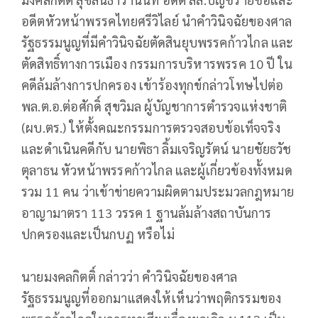
อดีตหัวหน้าพรรคไทยศรีวิไลย์ นำคำวินิจฉัยของศาล
รัฐธรรมนูญที่มีคำวินิจฉัยตัดสินยุบพรรคก้าวไกล และ
ตัดสิทธิ์ทางการเมือง กรรมการบริหารพรรค 10 ปี ใน
คดีล้มล้างการปกครอง เข้าร้องทุกข์กล่าวโทษไปต่อ
พล.ต.อ.ต่อศักดิ์ สุขวิมล ผู้บัญชาการตำรวจแห่งชาติ
(ผบ.ตร.) ให้ตั้งคณะกรรมการตรวจสอบข้อเท็จจริง
และดำเนินคดีกับ นายพิธา ลิ้มเจริญรัตน์ นายชัยธวัช
ตุลาธน หัวหน้าพรรคก้าวไกล และผู้เกี่ยวข้องทั้งหมด
รวม 11 คน ว่าเข้าข่ายความผิดตามประมวลกฎหมาย
อาญามาตรา 113 วรรค 1 ฐานล้มล้างสถาบันการ
ปกครองและเป็นกบฏ หรือไม่
นายมงคลกิตติ์ กล่าวว่า คำวินิจฉัยของศาล
รัฐธรรมนูญที่ออกมาแสดงให้เห็นว่าพฤติกรรมของ