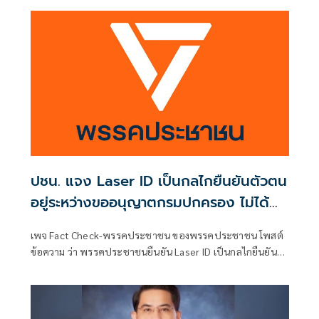
คดีชั้น 14
ปชน. แจง Laser ID เป็นกลไกยืนยันตัวตน
อยู่ระหว่างขออนุญาตกรมปกครอง ไม่ได้
เก็บไว้ในฐานข้อมูล
เพจ Fact Check-พรรคประชาชน ของพรรคประชาชน โพสต์
ข้อความ ว่า พรรคประชาชนยืนยัน Laser ID เป็นกลไกยืนยันตัว
ตนที่ปลอดภัยและใช้โดยทั่วไป / พรรคไม่มีการเก็บหรือใช้
ข้อมูล Laser ID เพื่อวัตถุประสงค์อื่น - ปัจจุบันอยู่ระหว่างการ
เชื่อมระบบกับกรมการปกครอง หลังต้องขออนุญาตใหม่เมื่อมี
การยุบพรรค