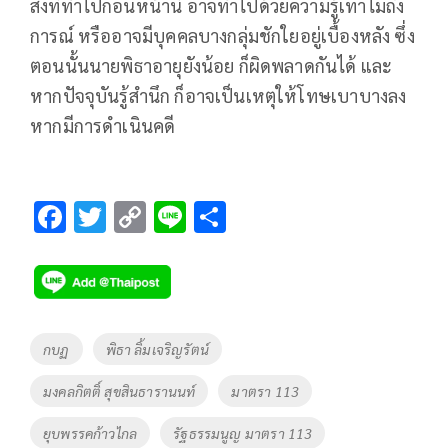
สิ่งที่ทำไปก่อนหน้านี้ อาจทำไปด้วยความรู้เท่าไม่ถึง
การณ์ หรืออาจมีบุคคลบางกลุ่มชักใยอยู่เบื้องหลัง ซึ่ง
ตอนนั้นนายพิธาอายุยังน้อย ก็ผิดพลาดกันได้ และ
หากปัจจุบันรู้สำนึก ก็อาจเป็นเหตุให้โทษเบาบางลง
หากมีการดำเนินคดี
F
T
C
Li
S
ac
wi
o
n
h
e
tt
p
e
ar
b
er
y
e
o
Li
Tags
กบฏ
พิธา ลิ้มเจริญรัตน์
o
n
มงคลกิตติ์ สุขสินธารานนท์
มาตรา 113
k
k
ยุบพรรคก้าวไกล
รัฐธรรมนูญ มาตรา 113