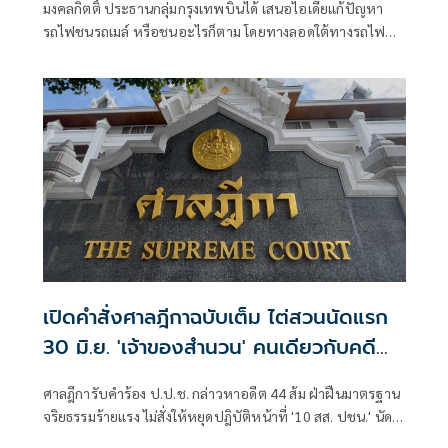
มงคลกิตติ์ ประธานกลุ่มกรุงเทพบินได้ เสนอไอเดียแก้ปัญหา
รถไฟชนรถเมล์ หรือชนอะไรก็ตาม โดยทางลอดใต้ทางรถไฟ
บริเวณสี่แยก
เปิดคำสั่งศาลฎีกาฉบับเต็ม ไต่สวนนัดแรก
30 มิ.ย. 'เจ้าของสำนวน' คนเดียวกับคดี
ทักษิณ
ศาลฎีการับคำร้อง ป.ป.ช. กล่าวหาอดีต 44 ส้ม ฝ่าฝืนมาตรฐาน
จริยธรรมร้ายแรง ไม่สั่งให้หยุดปฎิบัติหน้าที่ '10 สส. ปชน.' นัด
พิจารณาคดีครั้งแรก 30 มิ.ย.นี้ เปิดตัวเจ้าของสำนวนคนเดียวกับ