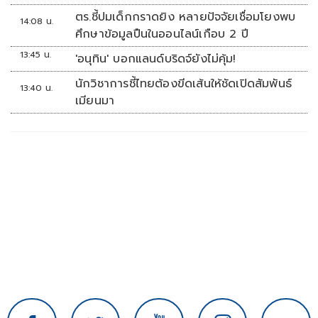
หลักนิติรัฐ-นิติธรรมสั่นคลอน
ตร.ชี้ปมเด็กกราดยิง หลายปัจจัยเชื่อมโยงพบ
14:08 น.
ศึกษาข้อมูลปืนในออนไลน์เกือบ 2 ปี
13:45 น.
'อนุทิน' บอกแลนด์บริดจ์ยังไม่คุ้ม!
นักวิชาการชี้ไทยต้องขีดเส้นให้ชัดเปิดสัมพันธ์
13:40 น.
เมียนมา