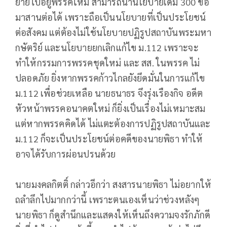
ย้ายไปอยู่พรรคใหม่ สามารถนำนโยบายเดิม 300 ข้อ
มาสานต่อได้ เพราะถือเป็นนโยบายที่เป็นประโยชน์
ต่อสังคม แต่ต้องไม่ใช้นโยบายปฏิรูปสถาบันพระมหา
กษัตริย์ และนโยบายยกเลิกแก้ไข ม.112 เพราะจะ
ทำให้กรรมการพรรคชุดใหม่ และ สส. ในพรรค ไม่
ปลอดภัย ยิ่งหากพรรคก้าวไกลยังยึดมั่นในการแก้ไข
ม.112 เพื่อช่วยเหลือ นายธนาธร จึงรุ่งเรืองกิจ อดีต
หัวหน้าพรรคอนาคตใหม่ ก็ยิ่งเป็นเรื่องไม่เหมาะสม
แต่หากพรรคคิดได้ ไม่แตะต้องการปฏิรูปสถาบันและ
ม.112 ก็จะเป็นประโยชน์ต่อคดีของนายพิธา ทำให้
อาจได้รับการผ่อนปรนด้วย
นายมงคลกิตติ์ กล่าวอีกว่า สงสารนายพิธา ไม่อยากให้
ถลำลึกไปมากกว่านี้ เพราะตนเองเห็นว่าช่วงหลังๆ
นายพิธา ก็ดูสำนึกและแสดงให้เห็นถึงความจงรักภักดี