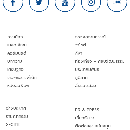
การเมือง
กรองสถานการณ์
เปลว สีเงิน
วาไรตี้
คอลัมนิสต์
กีฬา
บทความ
ท่องเที่ยว – ศิลปวัฒนธรรม
เศรษฐกิจ
ประชาสัมพันธ์
ข่าวพระราชสำนัก
ภูมิภาค
หนังสือพิมพ์
สิ่งแวดล้อม
ต่างประเทศ
PR & PRESS
อาชญากรรม
เกี่ยวกับเรา
X-CITE
ติดต่อและ สนับสนุน