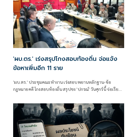
'ผบ.ตร.' เร่งสรุปโกงสอบท้องถิ่น จ่อแจ้ง
ข้อหาเพิ่มอีก 11 ราย
'ผบ.ตร.' ประชุมคณะทำงาน เร่งสอบพยานหลักฐาน-ข้อ
กฎหมายคดี โกงสอบท้องถิ่น สรุปชง 'ปกรณ์' วันศุกร์นี้ จ่อเรียกผู้
เกี่ยวข้องอีก 11 คน เข้ารับทราบข้อกล่าวหา