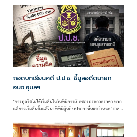
ถอดบทเรียนคดี ป.ป.ช. ชี้มูลอดีตนายก
อบจ.อุบลฯ
"การทุจริตไม่ได้เริ่มต้นในวันที่มีการเปิดซองประกวดราคา หาก
แต่อาจเริ่มต้นตั้งแต่วินาทีที่มีผู้หยิบปากกาขึ้นมากำหนด 'ราคา
กลาง' ของโครงการ"