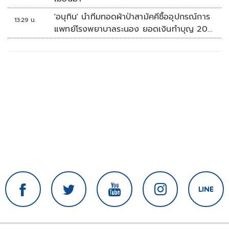
'อนุทิน' นำทีมทอดผ้าป่าสามัคคีซื้ออุปกรณ์การ
13:29 น.
แพทย์โรงพยาบาลระนอง ยอดเงินทำบุญ 20
ล้านบาท