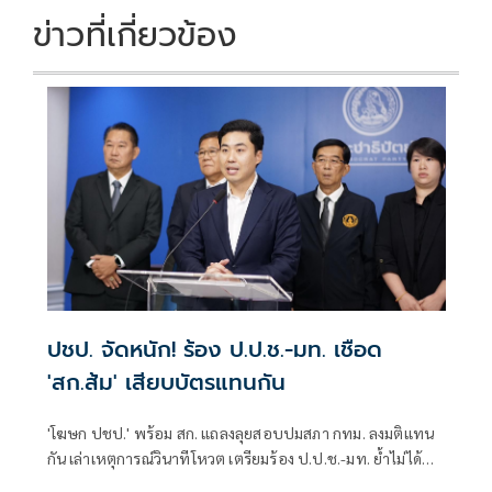
ข่าวที่เกี่ยวข้อง
ปชป. จัดหนัก! ร้อง ป.ป.ช.-มท. เชือด
'สก.ส้ม' เสียบบัตรแทนกัน
'โฆษก ปชป.' พร้อม สก. แถลงลุยสอบปมสภา กทม. ลงมติแทน
กัน เล่าเหตุการณ์วินาทีโหวต เตรียมร้อง ป.ป.ช.-มท. ย้ำไม่ได้
กลั่นแกล้งทางการเมือง แต่ต้องร่วมสร้างความโปร่งใส