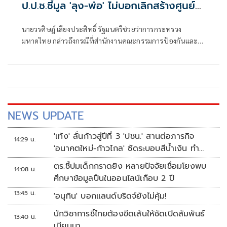
ป.ป.ช.ชี้มูล 'ลุง-พ่อ' ไม่บอกเลิกสร้างศูนย์
บริการนักท่องเที่ยวสตูล
นายวรศิษฎ์ เลียงประสิทธิ์ รัฐมนตรีช่วยว่าการกระทรวง
มหาดไทย กล่าวถึงกรณีที่สำนักงานคณะกรรมการป้องกันและ
ปราบปรามการ
NEWS UPDATE
'เท้ง' ลั่นก้าวสู่ปีที่ 3 'ปชน.' สานต่อภารกิจ
14:29 น.
'อนาคตใหม่-ก้าวไกล' ซัดระบอบสีน้ำเงิน ทำ
หลักนิติรัฐ-นิติธรรมสั่นคลอน
ตร.ชี้ปมเด็กกราดยิง หลายปัจจัยเชื่อมโยงพบ
14:08 น.
ศึกษาข้อมูลปืนในออนไลน์เกือบ 2 ปี
13:45 น.
'อนุทิน' บอกแลนด์บริดจ์ยังไม่คุ้ม!
นักวิชาการชี้ไทยต้องขีดเส้นให้ชัดเปิดสัมพันธ์
13:40 น.
เมียนมา