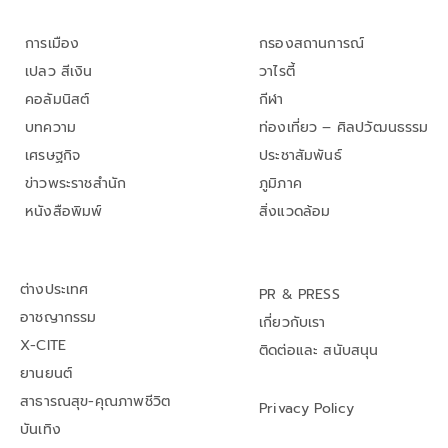
การเมือง
กรองสถานการณ์
เปลว สีเงิน
วาไรตี้
คอลัมนิสต์
กีฬา
บทความ
ท่องเที่ยว – ศิลปวัฒนธรรม
เศรษฐกิจ
ประชาสัมพันธ์
ข่าวพระราชสำนัก
ภูมิภาค
หนังสือพิมพ์
สิ่งแวดล้อม
ต่างประเทศ
PR & PRESS
อาชญากรรม
เกี่ยวกับเรา
X-CITE
ติดต่อและ สนับสนุน
ยานยนต์
สาธารณสุข-คุณภาพชีวิต
Privacy Policy
บันเทิง