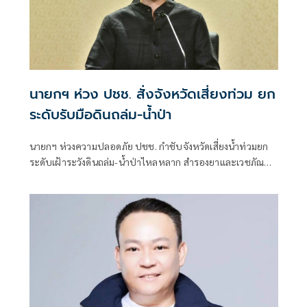
นายกฯ ห่วง ปชช. สั่งจังหวัดเสี่ยงท่วม ยก
ระดับรับมือดินถล่ม-น้ำป่า
นายกฯ ห่วงความปลอดภัย ปชช. กำชับจังหวัดเสี่ยงน้ำท่วมยก
ระดับเฝ้าระวังดินถล่ม-น้ำป่าไหลหลาก สำรองยาและเวชภัณฑ์
ไม่น้อยกว่า 72 ชม. ดูแลผู้ป่วยกลุ่มเปราะบางใกล้ชิด