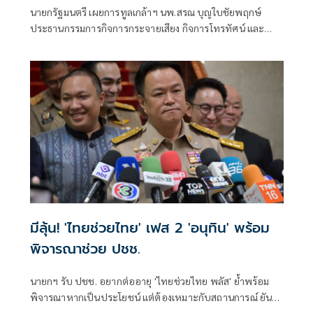
ได้
นายกรัฐมนตรี เผยการทูลเกล้าฯ นพ.สรณ บุญใบชัยพฤกษ์
ประธานกรรมการกิจการกระจายเสียง กิจการโทรทัศน์ และ
กิจการโทรคมนาคมแห่งชาติ (กสทช.) กรณีขาดคุณสมบัติ
มีลุ้น! 'ไทยช่วยไทย' เฟส 2 'อนุทิน' พร้อม
พิจารณาช่วย ปชช.
นายกฯ รับ ปชช. อยากต่ออายุ 'ไทยช่วยไทย พลัส' ย้ำพร้อม
พิจารณาหากเป็นประโยชน์ แต่ต้องเหมาะกับสถานการณ์ ยัน
รัฐบาลมีเวลาอีก 3 ปี พิสูจน์ผลงาน แจงลุคขาสั้นเดินตลาด 'ก็ลม