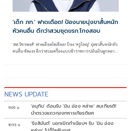
'เด็ก ภท.' ฟาดเดือด! ป้องนายนุ่งขาสั้นหนัก
หัวคนอื่น ดีกว่าสวมชุดขรก.โกงสอบ
'สส.วัชรพงศ์' ฟาดเดือดโซเชียล! ป้อง 'ครูใหญ่' นุ่งขาสั้นหนักหัว
คนอื่น ซัดแรง ดีกว่าสวมเครื่องแบบข้าราชการปล้นเงินลูกหลาน
ชาวนาไปโกงสอบท้องถิ่น
NEWS UPDATE
'อนุทิน' ต้อนรับ 'มิน อ่อง หล่าย' สมเกียรติ!
11:05 น.
นำตรวจแถวกองทหารเกียรติยศ
'รังสิมันต์' บอกเปิดทำเนียบฯ รับ 'มิน อ่อง
10:53 น.
หล่าย' ไปก็ไลฟ์บอย!