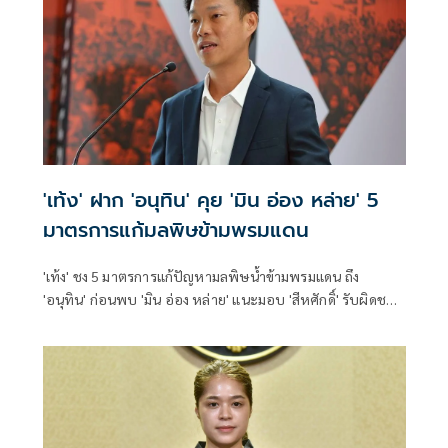
'เท้ง' ฝาก 'อนุทิน' คุย 'มิน อ่อง หล่าย' 5
มาตรการแก้มลพิษข้ามพรมแดน
'เท้ง' ชง 5 มาตรการแก้ปัญหามลพิษน้ำข้ามพรมแดน ถึง
'อนุทิน' ก่อนพบ 'มิน อ่อง หล่าย' แนะมอบ 'สีหศักดิ์' รับผิดชอบ
หลัก ฝ่ายค้านติดตามความคืบหน้าทุกไตรมาส