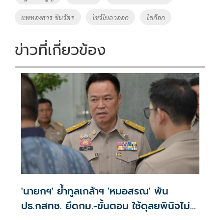
แพทองธาร ขินวัตร
โชว์ใบลาออก
ไขก๊อก
ข่าวที่เกี่ยวข้อง
'นายกฯ' ย้ำทูลเกล้าฯ 'หมอสรณ' พ้น
ปธ.กสทช. ยึดกม.-ขั้นตอน ใช้ดุลยพินิจไม่