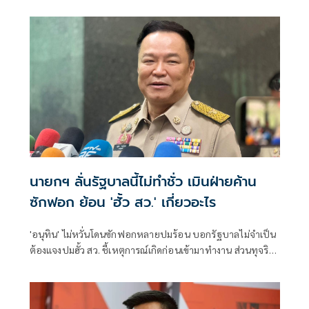
มันเย็น'
นายกฯ ลั่นรัฐบาลนี้ไม่ทำชั่ว เมินฝ่ายค้าน
ซักฟอก ย้อน 'ฮั้ว สว.' เกี่ยวอะไร
'อนุทิน' ไม่หวั่นโดนซักฟอกหลายปมร้อน บอกรัฐบาลไม่จำเป็น
ต้องแจงปมฮั้ว สว. ชี้เหตุการณ์เกิดก่อนเข้ามาทำงาน ส่วนทุจริต
สอบท้องถิ่นทำเต็มที่ เรื่องจบแล้ว ยันไม่ต้องมีองครักษ์พิทักษ์