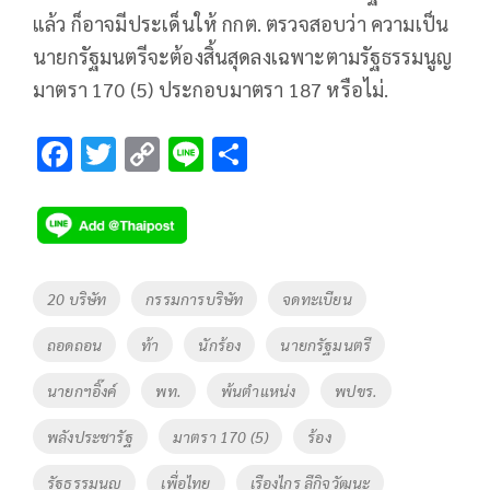
แล้ว ก็อาจมีประเด็นให้ กกต. ตรวจสอบว่า ความเป็น
นายกรัฐมนตรีจะต้องสิ้นสุดลงเฉพาะตามรัฐธรรมนูญ
มาตรา 170 (5) ประกอบมาตรา 187 หรือไม่.
F
T
C
Li
S
ac
wi
o
n
h
e
tt
p
e
ar
b
er
y
e
o
Li
Tags
20 บริษัท
กรรมการบริษัท
จดทะเบียน
o
n
ถอดถอน
ท้า
นักร้อง
นายกรัฐมนตรี
k
k
นายกฯอิ๊งค์
พท.
พ้นตำแหน่ง
พปขร.
พลังประชารัฐ
มาตรา 170 (5)
ร้อง
รัฐธรรมนูญ
เพื่อไทย
เรืองไกร ลีกิจวัฒนะ