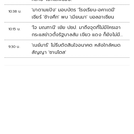
'มาดามแป้ง' มอบบัตร 'โรงเรียน-อคาเดมี'
10:38 น.
เชียร์ 'ช้างศึก' พบ 'เมียนมา' บอลอาเซียน
'โจ มณฑานี' เย้ย ปชป. มาถึงจุดที่ไม่มีใครเอา
10:15 น.
กระแสข่าวตั้งรัฐบาลส้ม เขียว แดง ก็ยังไม่มีฟ้า
เลย
'เนย์มาร์' ไม่รีบตัดสินใจอนาคต หลังใกล้หมด
9:30 น.
สัญญา 'ซานโตส'