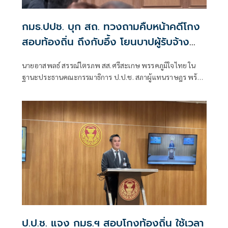
กมธ.ปปช. บุก สถ. ทวงถามคืบหน้าคดีโกง
สอบท้องถิ่น ถึงกับอึ้ง โยนบาปผู้รับจ้าง
บกพร่อง
นายอาสพลธ์ สรรณ์ไตรภพ สส.ศรีสะเกษ พรรคภูมิใจไทย ใน
ฐานะประธานคณะกรรมาธิการ ป.ป.ช. สภาผู้แทนราษฎร พร้อม
ด้วย กรรมาธิการบางส่วน เข้าพบนายนิรัตน์ พงษ์สิทธิถาวร รอง
ปลัดกระทรวงมหาดไทย
ป.ป.ช. แจง กมธ.ฯ สอบโกงท้องถิ่น ใช้เวลา