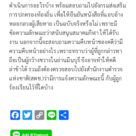
ดำเนินการอะไรบ้าง พร้อมสอบถามไปยังกรมส่งเสริม
การปกครองท้องถิ่น เพื่อให้ยืนยันหนังสือที่แอบอ้าง
หลอกลวงผู้เสียหาย เป็นฉบับจริงหรือไม่ เพราะมี
ข้อความลักษณะว่าสนับสนุนสมาคมกีฬา ให้ได้รับ
งาน นอกจากนี้จะสอบถามความคืบหน้าของคดีว่ามี
ความคืบหน้าอย่างไร เพราะทราบว่าผู้ที่ถูกกล่าวหา
ถือเป็นผู้กว้างขวางในย่านมีนบุรี จึงอาจทำให้คดี
ล่าช้าได้ รวมถึงต้องตรวจสอบไปยังสำนักงานตำรวจ
แห่งชาติ(สตช.)ว่ามีการแจ้งความลักษณะนี้ กับผู้ถูก
ร้องเรียนไว้ที่ใดบ้าง
F
T
C
Li
S
ac
wi
o
n
h
e
tt
p
e
ar