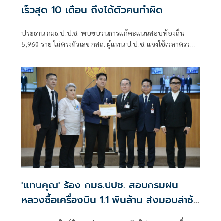
เร็วสุด 10 เดือน ถึงได้ตัวคนทำผิด
ประธาน กมธ.ป.ป.ช. พบขบวนการแก้คะแนนสอบท้องถิ่น
5,960 ราย ไม่ตรงตัวเลข กสถ. ผู้แทน ป.ป.ช. แจงใช้เวลาตรวจ
สอบ 10 เดือนเร็วมากแล้ว เผย มีข้อมูลบริหารระดับสูงของ กสถ.
แชตไลน์เชื่อมโยงผู้ต้องหาและเจ้าหน้าที่ มศว พร้อมให้ดูแล
ความปลอดภัย 3 ผู้ต้องหาหวั่นถูกตัดตอน
'แทนคุณ' ร้อง กมธ.ปปช. สอบกรมฝน
หลวงซื้อเครื่องบิน 1.1 พันล้าน ส่งมอบล่าช้า
แต่รัฐไม่ได้เงินค่าปรับ