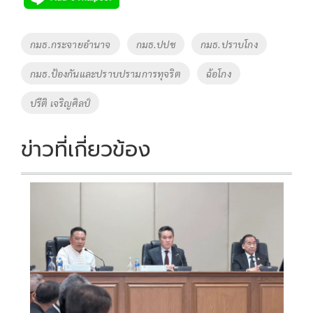
b
er
y
e
o
Li
Tags
กมธ.กระจายอำนาจ
กมธ.ปปช
กมธ.ปราบโกง
o
n
กมธ.ป้องกันและปราบปรามการทุจริต
ฉ้อโกง
k
k
ปรีติ เจริญศิลป์
ข่าวที่เกี่ยวข้อง