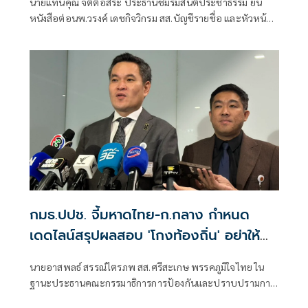
นายแทนคุณ จิตต์อิสระ ประธานชมรมสันติประชาธรรม ยื่น
หนังสือต่อนพ.วรงค์ เดชกิจวิกรม สส.บัญชีรายชื่อ และหัวหน้า
พรรคไทยภักดี ในฐานะกรรมาธิการคณะกรรมาธิการการ
ป้องกันและปราบปรามการทุจริตประพฤติมิชอบ หรือ
กมธ.ป.ป.ช. เรื่อง กรณีทุจริตการจัดซื้อเครื่องบินกรมฝนหลวง
และการบินเกษตร
กมธ.ปปช. จี้มหาดไทย-ก.กลาง กำหนด
เดดไลน์สรุปผลสอบ 'โกงท้องถิ่น' อย่าให้
เรื่องเงียบ
นายอาสพลธ์ สรรณ์ไตรภพ สส.ศรีสะเกษ พรรคภูมิใจไทย ใน
ฐานะประธานคณะกรรมาธิการการป้องกันและปราบปรามการ
ทุจริตประพฤติมิชอบ (กมธ.ป.ป.ช.) สภาผู้แทนราษฎร ให้