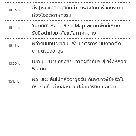
จี้รัฐเร่งแก้วิกฤติมันสำปะหลังไทย ห่วงกระทบ
16:48 น.
ห่วงโซ่อุตสาหกรรม
'เอกนิติ' สั่งทำ Risk Map สแกนพื้นที่เสี่ยง
16:44 น.
รับมือน้ำท่วม-ภัยแล้งภาคกลาง
ผู้ว่าฯนนทบุรี ขยับ เพิ่มมาตรการเข้มงวดตั้ง
16:41 น.
ด่านตรวจอาวุธ
เปิดปูม 'นายกธงชัย' จากผู้กำกับฯ สู่ 'ผึ้งหลวง'
16:36 น.
5 สมัย
ผอ. JIC ลั่นไม่กลัวอาวุธจีน กัมพูชาจะใช้หรือไม่
16:17 น.
ใช้ หากขึ้นลำกล้อง ไม่ปล่อยให้ยิง เราต้อง
จัดการก่อน