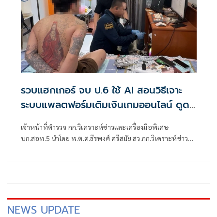
รวบแฮกเกอร์ จบ ป.6 ใช้ AI สอนวิธีเจาะ
ระบบแพลตฟอร์มเติมเงินเกมออนไลน์ ดูด
เงิน 2 แสน พบมี 5 หมายจับ
เจ้าหน้าที่ตำรวจ กก.วิเคราะห์ข่าวและเครื่องมือพิเศษ
บก.สอท.5 นำโดย พ.ต.ต.ธีรพงศ์ ศรีสมัย สว.กก.วิเคราะห์ข่าว
และเครื่องมือพิเศษ บก.สอท.5 นำกำลังสนธิร่วมกับ เจ้าหน้าที่
ตำรวจ บก.สส.ภ.8 นำหมายค้นศาลจังหวัดภูเก็ตที่ 175/2569 ลง
15 ก.ค.69
NEWS UPDATE