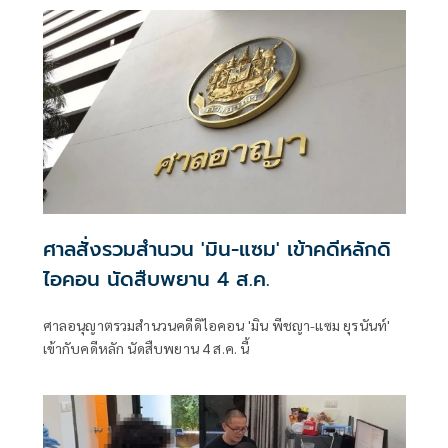
สัมภาษณ์ก่อนการประชุมกมธ. พิจารณาเรื่องเจ้าหน้าที่ของรัฐมี
ส่วนเกี่ยวข้องกับการทุจริต
ศาลสั่งรวมสำนวน 'มิน-แซม' เข้าคดีหลักดิ
ไอคอน นัดสืบพยาน 4 ส.ค.
ศาลอนุญาตรวมสำนวนคดีดิไอคอน 'มิน พีชญา-แซม ยุรนันท์'
เข้ากับคดีหลัก นัดสืบพยาน 4 ส.ค. นี้