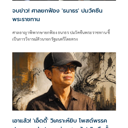
จบข่าว! ศาลยกฟ้อง 'ธนาธร' ปมวัคซีน
พระราชทาน
ศาลอาญาพิพากษายกฟ้อง ธนาธร ปมวัคซีนพระราชทาน ชี้
เป็นการวิจารณ์ตัวนายกรัฐมนตรีโดยตรง
เอาแล้ว! 'เอ็ดดี้' วิเคราะห์ยิบ โพสต์พรรค