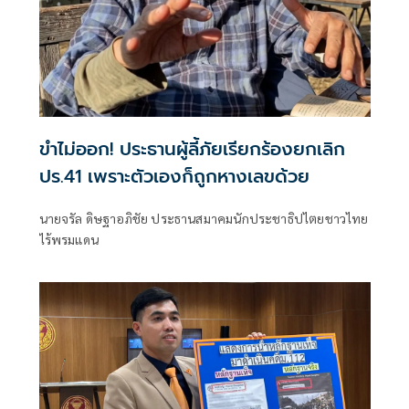
ขำไม่ออก! ประธานผู้ลี้ภัยเรียกร้องยกเลิก
ปร.41 เพราะตัวเองก็ถูกหางเลขด้วย
นายจรัล ดิษฐาอภิชัย ประธานสมาคมนักประชาธิปไตยชาวไทย
ไร้พรมแดน