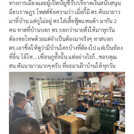
ทางการเมืองและผู้เปิดบัญชีรับบริจาคเงินสนับสนุน
ม็อบราษฎร โพสต์ข้อความว่า เมื่อกี้มี ตร.คันนายาว
มาที่บ้าน แต่กูไม่อยู่ ตร.ใส่เสื้อฟู้ดแพนด้า มากัน 2
คน ทาสที่บ้านบอก ตร.บอกว่านายสั่งให้มาทุกวัน
ต้องขอโทษด้วยแต่จำเป็นต้องมาจริงๆ ทาสบอก
ตร.เอาชื่อให้ดูว่ามีบ้านใครบ้างที่ต้องไป แต่เป็นท้อง
ที่อื่น โอ้โห... เพื่อนกูทั้งนั้น แต่อย่างไรก็...ขอบคุณ
สน.คันนายาวมากๆครับ ที่จะมาเฝ้าบ้านให้ทุกวัน