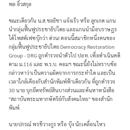
พล อิ๋วสกุล
ขณะเดียวกัน น.ส.ชลธิชา แจ้งเร็ว หรือ ลูกเกด แกน
นำกลุ่มฟื้นฟูประชาธิปไตย และแกนนำม็อบราษฎร
ได้โพสต์เฟซบุ๊กว่า ด่วน! ตอนนี้สมาชิกหนึ่งคนของ
กลุ่มฟื้นฟูประชาธิปไตย Democracy Restoration
Group - DRG ถูกตำรวจนำตัวไป ปอท. เพื่อดำเนินคดี
ตาม ม.116 และ พ.ร.บ. คอมฯ ขณะนี้ยังไม่ทราบข้อ
กล่าวหาว่าเป็นความผิดจากการกระทำใด และเป็น
เวลาใกล้เคียงกับสำนักพิมพ์ฟ้าเดียวกัน ที่ถูกตำรวจ
30 นาย บุกยึดทรัพย์สินบางส่วนและค้นหาหนังสือ
"สถาบันพระมหากษัตริย์กับสังคมไทย" ของสำนัก
พิมพ์
นายปกรณ์ พรชีวางกูร หรือ บุ๊ง นักเคลื่อนไหว