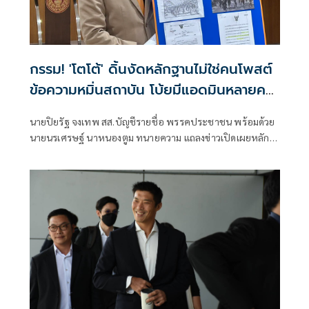
กรรม! 'โตโต้' ดิ้นงัดหลักฐานไม่ใช่คนโพสต์
ข้อความหมิ่นสถาบัน โบ้ยมีแอดมินหลายคน
ไปสืบหาเอาเอง
นายปิยรัฐ จงเทพ สส.บัญชีรายชื่อ พรรคประชาชน พร้อมด้วย
นายนรเศรษฐ์ นาหนองตูม ทนายความ แถลงข่าวเปิดเผยหลัก
ฐานกรณีถูกศาลอุทธรณ์ภาค 4 พิพากษาจำคุก คดี มาตรา 112
ว่า คดีนี้น่าจะจบไปด้วยดีที่ศาลชั้นต้น หลังจากมีการยกฟ้อง