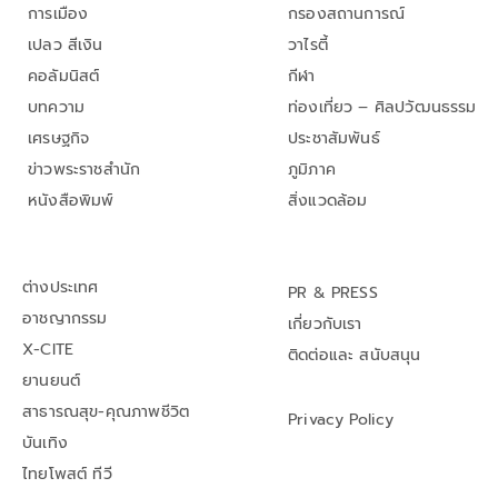
การเมือง
กรองสถานการณ์
เปลว สีเงิน
วาไรตี้
คอลัมนิสต์
กีฬา
บทความ
ท่องเที่ยว – ศิลปวัฒนธรรม
เศรษฐกิจ
ประชาสัมพันธ์
ข่าวพระราชสำนัก
ภูมิภาค
หนังสือพิมพ์
สิ่งแวดล้อม
ต่างประเทศ
PR & PRESS
อาชญากรรม
เกี่ยวกับเรา
X-CITE
ติดต่อและ สนับสนุน
ยานยนต์
สาธารณสุข-คุณภาพชีวิต
Privacy Policy
บันเทิง
ไทยโพสต์ ทีวี