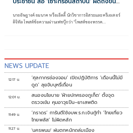
ประชาชน ส่อ 'เซาะกร่อนสถาบัน' ผิดถึงขั้น
ยุบพรรค
นายอัษฎางค์ ยมนาค หรือเอ็ดดี้ นักวิชาการอิสระและครีเอเตอร์
ดิจิทัล โพสต์ข้อความผ่านเฟซบุ๊กว่า "โพสต์ของพรรค
ประชาชน สุ่มเสี่ยงต่อการทำผิดกฎหมายในการ "เซาะกร่อน
บ่อนทำลายสถาบันฯ" หรือไม่? หากวิเคราะห์จากเนื้อหาใน
โพสต์นี้ มีจุดที่ต้องพิจารณาทั้งมุมที่เป็น "เสรีภาพตาม
รัฐธรรมนูญ" และมุมที่ "อาจถูกนำไปร้องเรียน" ดังนี้
NEWS UPDATE
‘ศุลกากรช่องจอม’ เปิดปฏิบัติการ ‘เดือนนี้ไม่มี
12:17 น.
ดูด’ ลุยจับบุหรี่เถื่อน
สนองนโยบาย 'ฝ่ายปกครองภูเก็ต' ตั้งจุด
12:01 น.
ตรวจเข้ม คุมอาวุธปืน–ยาเสพติด
‘ภราดร’ การันตีใช้งบพ.ร.ก.เงินกู้ทำ ‘ไทยเที่ยว
11:49 น.
ไทยพลัส’ ไม่ผิดหลัก
11:27 น.
'นครพนม' ฝนตกหนักถล่มเมือง