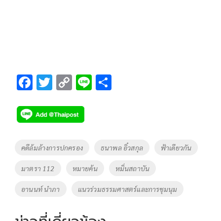
F
T
C
Li
S
ac
wi
o
n
h
e
tt
p
e
ar
b
er
y
e
o
Li
Tags
คดีล้มล้างการปกครอง
ธนาพล อิ๋วสกุล
ฟ้าเดียวกัน
o
n
มาตรา 112
หมายค้น
หมิ่นสถาบัน
k
k
อานนท์ นำภา
แนวร่วมธรรมศาสตร์และการชุมนุม