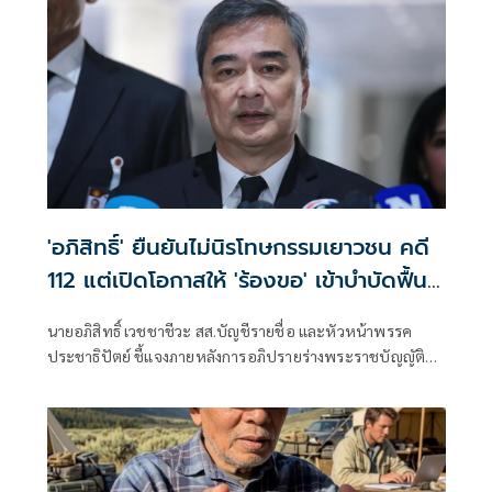
'อภิสิทธิ์' ยืนยันไม่นิรโทษกรรมเยาวชน คดี
112 แต่เปิดโอกาสให้ 'ร้องขอ' เข้าบำบัดฟื้นฟู
สร้างสัมพันธ์อันดีกับสถาบัน
นายอภิสิทธิ์ เวชชาชีวะ สส.บัญชีรายชื่อ และหัวหน้าพรรค
ประชาธิปัตย์ ชี้แจงภายหลังการอภิปรายร่างพระราชบัญญัติ
เสริมสร้างสังคมสันติสุข หรือ ร่างกฎหมายนิรโทษกรรม จนโซเชีย
ลแห่ทัวร์ลงบนโลกออนไลน์ ว่า ตนเองสนับสนุนการนิรโทษ
กรรมเยาวชน ในคดีอาญามาตรา 112 ว่า จริงๆ หากใครยังมีข้อ
สงสัย ตนเองก็อยากให้ไปฟังคำอภิปราย เพราะมีปัญหา 2 ส่วน