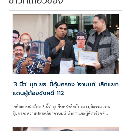
ข่าวที่เกี่ยวข้อง
'3 นิ้ว' บุก ยธ. บี้คุ้มครอง 'อานนท์' เลิกแยก
แดนผู้ต้องขังคดี 112
'อดีตแกนนำม็อบ 3 นิ้ว' บุกยื่นหนังสือถึง รมว.ยุติธรรม วอน
คุ้มครองความปลอดภัย 'อานนท์ นำภา' และผู้ต้องขังคดี
การเมือง หลังส่งจดหมายร้องหวั่นถูกแยกแดนเสี่ยงอันตราย