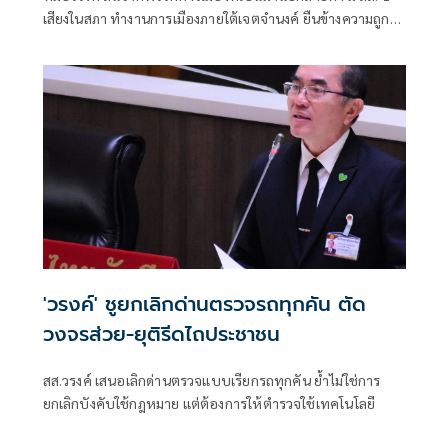
เสียงในสภา ทำงานการเมืองภายใต้เจตจำนงค์ ยืนข้างความถูก
ต้อง ต้องขอบคุณเสียงสนับสนุน
'วรงค์' ชูยกเลิกด่านตรวจรถทุกคัน ตัด
วงจรส่วย-ยุติรีดไถประชาชน
สส.วรงค์ เสนอเลิกด่านตรวจแบบเรียกรถทุกคัน ย้ำไม่ใช่การ
ยกเลิกบังคับใช้กฎหมาย แต่ต้องการให้ตำรวจใช้เทคโนโลยี