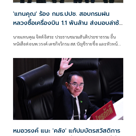
'แทนคุณ' ร้อง กมธ.ปปช. สอบกรมฝน
หลวงซื้อเครื่องบิน 1.1 พันล้าน ส่งมอบล่าช้า
แต่รัฐไม่ได้เงินค่าปรับ
นายแทนคุณ จิตต์อิสระ ประธานชมรมสันติประชาธรรม ยื่น
หนังสือต่อนพ.วรงค์ เดชกิจวิกรม สส.บัญชีรายชื่อ และหัวหน้า
พรรคไทยภักดี ในฐานะกรรมาธิการคณะกรรมาธิการการ
ป้องกันและปราบปรามการทุจริตประพฤติมิชอบ หรือ
กมธ.ป.ป.ช. เรื่อง กรณีทุจริตการจัดซื้อเครื่องบินกรมฝนหลวง
และการบินเกษตร
หมอวรงค์ แนะ 'คลัง' แก้ปมบัตรสวัสดิการ