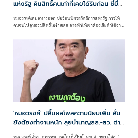
แห่งรัฐ คืนสิทธิ์คนเก่าที่เคยได้รับก่อน ชี้ยื่น
อุทธรณ์ไม่ง่าย
หมอวรงค์เสนอทางออก ปมร้อนบัตรสวัสดิการแห่งรัฐ การให้
คนจนไปอุทธรณ์สิทธิ์ไม่ง่ายเลย อาจทำให้เขาต้องเสียค่าใช้จ่าย
ในการเดินทาง ด้วยข้อจำกัดหลายอย่าง
'หมอวรงค์' ปลื้มผลโพลความนิยมเพิ่ม ลั่น
ยังต้องทำงานหนัก ลุยบำนาญสส.-สว. ด่าน
รีดไถ่
หมอวรงค์ ลั่นจากพรรคการเมืองที่เป็นม้านอกสายตา มี สส. 1