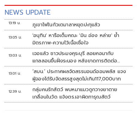
NEWS UPDATE
13:19 น.
ภูเขาไฟในกัวเตมาลาหยุดปะทุแล้ว
'อนุทิน' หารือเต็มคณะ 'มิน อ่อง หล่าย' ย้ำ
13:05 น.
มิตรภาพ-ความไว้เนื้อเชื่อใจ
เจอแล้ว ชาวประมงคุระบุรี ลอยคอมากับ
13:03 น.
แกลลอนขึ้นฝั่งระนอง หลังขาดการติดต่อ
หลายวัน
‘สบน.’ ประกาศผลจัดสรรบอนด์ออมพลัส แจง
13:01 น.
ผู้จองได้รับจัดสรรสูงสุดไม่เกิน117,000บาท
กลุ่มคนรักสัตว์ พบหมาแมวถูกวางยาตาย
12:39 น.
เกลื่อนในวัด แจ้งตร.เอาผิดทารุณสัตว์