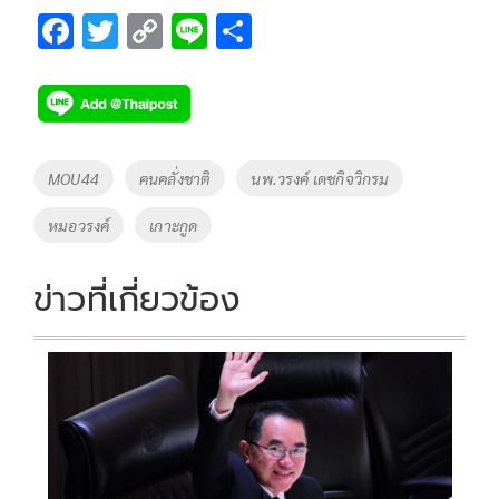
F
T
C
Li
S
ac
wi
o
n
h
e
tt
p
e
ar
b
er
y
e
o
Li
Tags
MOU44
คนคลั่งชาติ
นพ.วรงค์ เดชกิจวิกรม
o
n
หมอวรงค์
เกาะกูด
k
k
ข่าวที่เกี่ยวข้อง