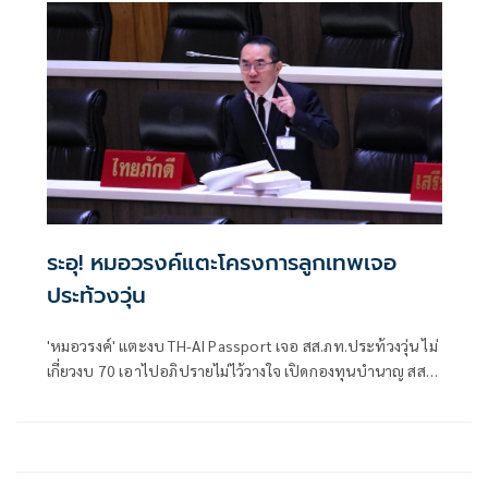
ระอุ! หมอวรงค์แตะโครงการลูกเทพเจอ
ประท้วงวุ่น
'หมอวรงค์' แตะงบ TH-AI Passport เจอ สส.ภท.ประท้วงวุ่น ไม่
เกี่ยวงบ 70 เอาไปอภิปรายไม่ไว้วางใจ เปิดกองทุนบำนาญ สส.-
สว.ขอ งบ 294 ล้าน เชื่อสถานะติดลบ จี้นักการเมืองเสียสละอย่า
เบียดเบียนภาษีปชช.