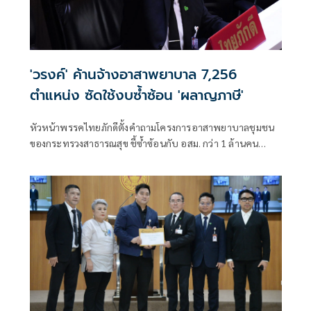
'วรงค์' ค้านจ้างอาสาพยาบาล 7,256
ตำแหน่ง ซัดใช้งบซ้ำซ้อน 'ผลาญภาษี'
หัวหน้าพรรคไทยภักดีตั้งคำถามโครงการอาสาพยาบาลชุมชน
ของกระทรวงสาธารณสุข ชี้ซ้ำซ้อนกับ อสม. กว่า 1 ล้านคน
พร้อมเสนอให้นำงบประมาณไปบรรจุพยาบาลและบุคลากร
สาธารณสุข