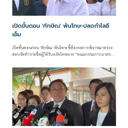
เปิดขั้นตอน 'ทักษิณ' พ้นโทษ-ปลดกำไลอี
เอ็ม
เปิดขั้นตอนก่อน 'ทักษิณ' พ้นโทษ ชี้ต้องรอการพิจารณาตรวจ
สอบจัดทำรายชื่อผู้ได้รับอภัยโทษจาก “คณะกรรมการ มาตรา
21 ก่อนเดินทางไปรับใบบริสุทธิ์ และยื่นปลดกำไล EM กับ
สำนักงานคุมประพฤติ