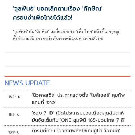
'จุลพันธ์' บอกเลิกถามเรื่อง 'ทักษิณ'
ครอบงำเพื่อไทยได้แล้ว!
'จุลพันธ์' ยัน 'ทักษิณ' ไม่เกี่ยวข้องกับ 'เพื่อไทย' แล้ว ชี้เลยจุดถูก
ตั้งคำถามเรื่องครอบงำ ลั่นพรรคมีแนวทางของตัวเอง
NEWS UPDATE
'นิวคาสเซิล' ประกาศแต่งตั้ง 'ไยส์เลอร์' คุมทัพ
18:24 น.
แทนที่ 'ฮาว'
'ช่อง 7HD' เปิดโปรแกรมมวยเดือดสุดสัปดาห์
18:14 น.
มันจัดเต็มกับ 'ONE ลุมพินี 165-มวยไทย 7 สี'
การันตีไทยเที่ยวไทยพลัสใช้เงินกู้ได้ ‘เอกนิติ’
18:14 น.