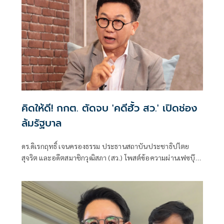
คิดให้ดี! กกต. ตัดจบ 'คดีฮั้ว สว.' เปิดช่อง
ล้มรัฐบาล
ดร.ดิเรกฤทธิ์ เจนครองธรรม ประธานสถาบันประชาธิปไตย
สุจริต และอดีตสมาชิกวุฒิสภา (สว.) โพสต์ข้อความผ่านเฟซบุ๊
กว่า หากคณะกรรมการการเลือกตั้ง (กกต.) เสนอฟ้องศาล