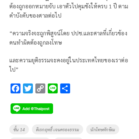
ต้องถูกออกหมายจับ เอาตัวไปคุมขังให้ครบ 1 ปี ตาม
คำบังคับของศาลต่อไป
“ความจริงจะถูกพิสูจน์โดย ปปช.และศาลที่เกี่ยวข้อง
คนทำผิดต้องถูกลงโทษ
และความยุติธรรมจะคงอยู่ในประเทศไทยของเราต่อ
ไป”
F
T
C
Li
S
ac
wi
o
n
h
e
tt
p
e
ar
b
er
y
e
o
Li
Tags
ชั้น 14
ดิเรกฤทธิ์ เจนครองธรรม
นักโทษทักษิณ
o
n