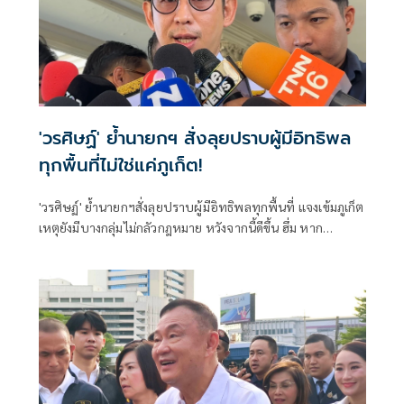
'วรศิษฏ์' ย้ำนายกฯ สั่งลุยปราบผู้มีอิทธิพล
ทุกพื้นที่ไม่ใช่แค่ภูเก็ต!
'วรศิษฏ์' ย้ำนายกฯสั่งลุยปราบผู้มีอิทธิพลทุกพื้นที่ แจงเข้มภูเก็ต
เหตุยังมีบางกลุ่มไม่กลัวกฎหมาย หวังจากนี้ดีขึ้น ฮึ่ม หาก
จนท.รัฐเอี่ยวพิสูจน์ได้ก็ต้องรับไป