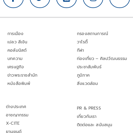
การเมือง
กรองสถานการณ์
เปลว สีเงิน
วาไรตี้
คอลัมนิสต์
กีฬา
บทความ
ท่องเที่ยว – ศิลปวัฒนธรรม
เศรษฐกิจ
ประชาสัมพันธ์
ข่าวพระราชสำนัก
ภูมิภาค
หนังสือพิมพ์
สิ่งแวดล้อม
ต่างประเทศ
PR & PRESS
อาชญากรรม
เกี่ยวกับเรา
X-CITE
ติดต่อและ สนับสนุน
ยานยนต์