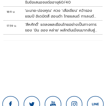
รับข้อเสนอชงต่ออายุ60/40
'มะมาย-ปองคุณ' ควง 'เสือเขียน' คว้ารอง
18:11 น.
แชมป์ อิเดมิตสึ ฮอนด้า ไทยแลนด์ ทาเลนต์
คัพ สนาม 3
'สีหศักดิ์' แถลงผลเยือนไทยอย่างเป็นทางการ
17:59 น.
ของ 'มิน ออง หล่าย' ผลักดันเมียนมากลับสู่
อาเซียน