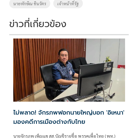
นายทักษิณ ชินวัตร
เจ้าหน้าที่รัฐ
k
k
ข่าวที่เกี่ยวข้อง
ไม่พลาด! จักรภพฟอกนายใหญ่บอก 'อิเหนา'
มองคดีการเมืองต่างกับไทย
นายจักรภพ เพ็ญแข สส.บัญชีรายชื่อ พรรคเพื่อไทย (พท.)