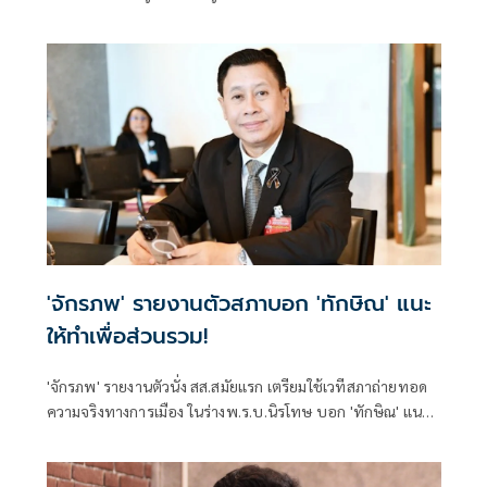
'จักรภพ' รายงานตัวสภาบอก 'ทักษิณ' แนะ
ให้ทำเพื่อส่วนรวม!
'จักรภพ' รายงานตัวนั่ง สส.สมัยแรก เตรียมใช้เวทีสภาถ่ายทอด
ความจริงทางการเมือง ในร่างพ.ร.บ.นิรโทษ บอก 'ทักษิณ' แนะ
ให้ทำเพื่อส่วนรวม เป็นสส.ต้องคิดถึงประวัติศาสตร์ อย่าคิดแต่
ความนิยมวันนี้พรุ่งนี้