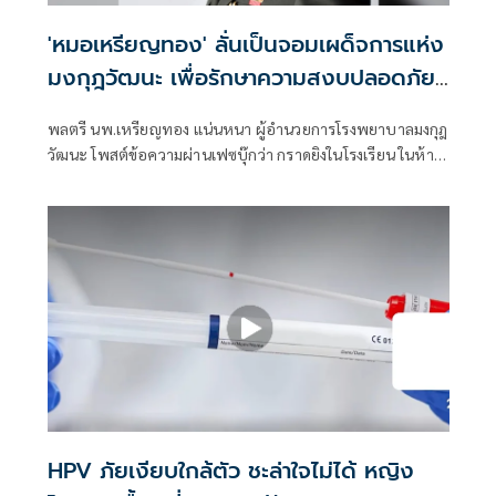
'หมอเหรียญทอง' ลั่นเป็นจอมเผด็จการแห่ง
มงกุฎวัฒนะ เพื่อรักษาความสงบปลอดภัย
ภายในรพ.
พลตรี นพ.เหรียญทอง แน่นหนา ผู้อำนวยการโรงพยาบาลมงกุฎ
วัฒนะ โพสต์ข้อความผ่านเฟซบุ๊กว่า กราดยิงในโรงเรียน ในห้าง
สรรพสินค้า ถ้าจำไม่ผิดเคยมีข่าวคนร้ายเข้าไปยิงคู่อริใน
รพ.แห่งหนึ่ง สักวันหนึ่งอาจจะเกิดเหตุร้ายอย่างนี้ใน รพ เมื่อไม่
กี่ปีก่อนก็มีผู้ป่วยจิตเวชพกปืนสั้นมายิงหน้า
HPV ภัยเงียบใกล้ตัว ชะล่าใจไม่ได้ หญิง