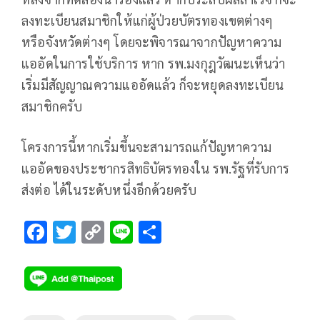
ลงทะเบียนสมาชิกให้แก่ผู้ป่วยบัตรทองเขตต่างๆ
หรือจังหวัดต่างๆ โดยจะพิจารณาจากปัญหาความ
แออัดในการใช้บริการ หาก รพ.มงกุฎวัฒนะเห็นว่า
เริ่มมีสัญญาณความแออัดแล้ว ก็จะหยุดลงทะเบียน
สมาชิกครับ
โครงการนี้หากเริ่มขึ้นจะสามารถแก้ปัญหาความ
แออัดของประชากรสิทธิบัตรทองใน รพ.รัฐที่รับการ
ส่งต่อ ได้ในระดับหนึ่งอีกด้วยครับ
F
T
C
Li
S
ac
wi
o
n
h
e
tt
p
e
ar
b
er
y
e