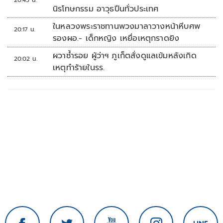
นิรโทษกรรม อาวุธปืนทั่วประเทศ
ในหลวงพระราชทานพวงมาลาวางหน้าหีบศพ
20:17 น.
รองผอ.- เด็กหญิง เหยื่อเหตุกราดยิง
ผวาซ้ำรอย ผู้ว่าฯ ภูเก็ตสั่งดูแลเข้มหลังเกิด
20:02 น.
เหตุทำร้ายในรร.