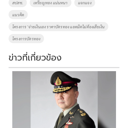
o
Li
Tags
สปสช.
เหรียญทอง แน่นหนา
แจกแจง
o
n
แนวคิด
k
k
โครงการ 'จ่ายเงินเอง ราคาบัตรทอง แอดมิตไม่ต้องเสียเงิน
โครงการบัตรทอง
ข่าวที่เกี่ยวข้อง