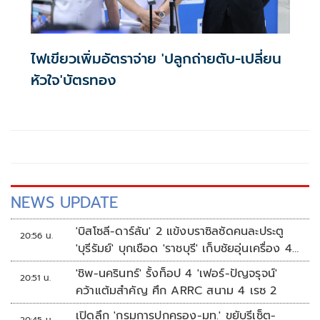
ไฟเขียวเพิ่มอัตราจ่าย 'ปลูกถ่ายตับ-เปลี่ยน
หัวใจ'บัตรทอง
NEWS UPDATE
'บิสโซลี-ดาร์ลัน' 2 แข้งบราซิลซัดคนละประตู
20:56 น.
'บุรีรัมย์' บุกเชือด 'ราชบุรี' เก็บชัยอุ่นเครื่อง 4
นัดรวด
'ชิพ-นครินทร์' รั้งท็อป 4 'เฟอร์-ปัญจรุจน์'
20:51 น.
คว้าแต้มสำคัญ ศึก ARRC สนาม 4 เรซ 2
เปิดลึก 'กรมการปกครอง-มท.' ขยับรีเซ็ต-
20:45 น.