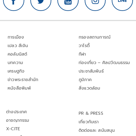
การเมือง
กรองสถานการณ์
เปลว สีเงิน
วาไรตี้
คอลัมนิสต์
กีฬา
บทความ
ท่องเที่ยว – ศิลปวัฒนธรรม
เศรษฐกิจ
ประชาสัมพันธ์
ข่าวพระราชสำนัก
ภูมิภาค
หนังสือพิมพ์
สิ่งแวดล้อม
ต่างประเทศ
PR & PRESS
อาชญากรรม
เกี่ยวกับเรา
X-CITE
ติดต่อและ สนับสนุน