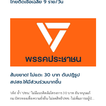
ไทยติดเชื้อเฉลี่ย 9 ราย/วัน
ส้มขยาด! ไม่แตะ 30 บาท ดันปฎิรูป
สปสช.ให้มีส่วนร่วมมากขึ้น
'เท้ง' ย้ำ 'ปชน.' ไม่มีแนวคิดล้มโครงการ 30 บาท ยัน หนุนแก้
กม.บัตรทองเพื่อความยั่งยืน-ไม่ลดสิทธิปชช.-ไม่เพิ่มภาระผู้ป่วย
พร้อมดันปฏิรูป สปสช. ให้ภาคประชาชน-ผู้ให้บริการมีส่วนร่วม