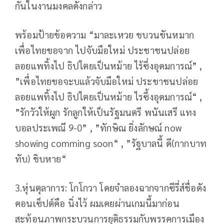
กันในงานมงคลดังกล่าว
พร้อมป้ายข้อความ “มาละเหวย ขบวนขันหมาก
เพื่อไทยขอจาก ไปจับมือใหม่ ประชาชนปล่อย
ลอยแพทิ้งไป ธิปไตยเป็นหม้าย ไร้ซึ่งอุดมการณ์” ,
”เพื่อไทยขอจะบแล้วจับมือใหม่ ประขาชนปล่อย
ลอยแพทิ้งไป ธิปไตยเป็นหม้าย ไรซึ้งอุดมการณ์“ ,
”รักวัวให้ผูก รักลูกให้เป็นรัฐมนตรี พนันเสรี แทง
บอลประเพณี 9-0” ,
”ทักษิณ ยิ่งลักษณ์ now
showing comming soon“ ,
”รัฐบาลนี้ ดี(กากบาท
ทับ) ชิบหาย“
3.หุ่นตุลาการ: โกโกวา โดยจำลองฉากจากซีรี่ส์ชื่อดัง
คอนเซ็ปต์คือ นิ่งไว้ ผมเคยผ่านเกมนี้มาก่อน
สะท้อนภาพกระบวนการยุติธรรมกับพรรคการเมือง