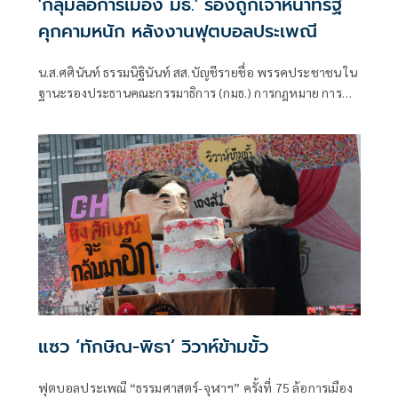
'กลุ่มล้อการเมือง มธ.' ร้องถูกเจ้าหน้าที่รัฐ
คุกคามหนัก หลังงานฟุตบอลประเพณี
น.ส.ศศินันท์ ธรรมนิฐินันท์ สส.บัญชีรายชื่อ พรรคประชาชน ใน
ฐานะรองประธานคณะกรรมาธิการ (กมธ.) การกฎหมาย การ
ยุติธรรมและสิทธิมนุษยชน และน.ส.ชลธิชา แจ้งเร็ว สส.ปทุมธานี
พรรคประชาชน ในฐานะโฆษกกมธ.
แซว ‘ทักษิณ-พิธา’ วิวาห์ข้ามขั้ว
ฟุตบอลประเพณี “ธรรมศาสตร์-จุฬาฯ” ครั้งที่ 75 ล้อการเมือง