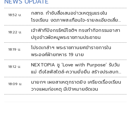
NEWS UPDATE
กสทช. กำชับสื่อเสนอข่าวเหตุรุนแรงใน
18:52 น.
โรงเรียน งดภาพสะเทือนใจ-รายละเอียดเสี่ยง
เลียนแบบ
เจ้าฟ้าทีปังกรรัศมีโชติฯ ทรงทำกิจกรรมอาสา
18:22 น.
ปรุงข้าวผัดหมูพระราชทานประชาชน
โปรดเกล้าฯ พระราชทานยศข้าราชการใน
18:19 น.
พระองค์ฝ่ายทหาร 19 นาย
NEXTOPIA ชู ‘Love with Purpose’ รับวัน
18:12 น.
แม่ ดึงไลฟ์สไตล์-ความยั่งยืน สร้างประสบกา
รณ์ช้อปปิงมีความหมาย
นายกฯ เผยสาเหตุกราดยิง เครียดเรื่องเรียน
18:09 น.
วางแผนก่อเหตุ มีเป้าหมายชัดเจน