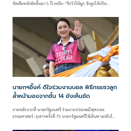
จัดเต็มหลังอัดอั้นมา 5 ปี เหน็บ “รักวัวให้ผูก รักลูกให้เป็น
รัฐมนตรี” หุ่น “พิธา-ทักษิณ” วิวาห์ล่ม
นายกฯอิ๊งค์ ดีใจร่วมงานบอล พิธีกรแซวลูก
ล้ำหน้ามองจากชั้น 14 ยังเห็นชัด
ภายหลังจากที่ นายกรัฐมนตรี​ ร่วมงานประเพณีฟุตบอล
ธรรมศาสตร์ -​จุฬาฯครั้งที่ 75 นายกรัฐมนตรีได้เดินทางกลับใน
เวลา 16.22 น โดยตอบคำถามสื่อมวลชนสั้นๆ