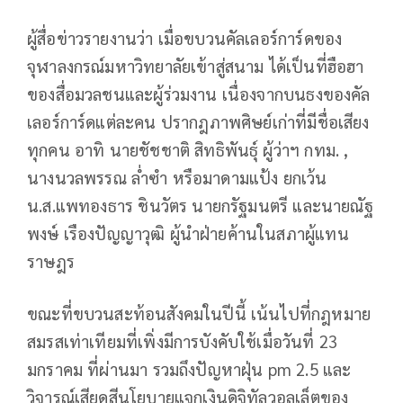
ผู้สื่อข่าวรายงานว่า เมื่อขบวนคัลเลอร์การ์ดของ
จุฬาลงกรณ์มหาวิทยาลัยเข้าสู่สนาม ได้เป็นที่ฮือฮา
ของสื่อมวลชนและผู้ร่วมงาน เนื่องจากบนธงของคัล
เลอร์การ์ดแต่ละคน ปรากฎภาพศิษย์เก่าที่มีชื่อเสียง
ทุกคน อาทิ นายชัชชาติ สิทธิพันธุ์ ผู้ว่าฯ กทม. ,
นางนวลพรรณ ล่ำซำ หรือมาดามแป้ง ยกเว้น
น.ส.แพทองธาร ชินวัตร นายกรัฐมนตรี และนายณัฐ
พงษ์ เรืองปัญญาวุฒิ ผู้นำฝ่ายค้านในสภาผู้แทน
ราษฎร
ขณะที่ขบวนสะท้อนสังคมในปีนี้ เน้นไปที่กฎหมาย
สมรสเท่าเทียมที่เพิ่งมีการบังคับใช้เมื่อวันที่ 23
มกราคม ที่ผ่านมา รวมถึงปัญหาฝุ่น pm 2.5 และ
วิจารณ์เสียดสีนโยบายแจกเงินดิจิทัลวอลเล็ตของ