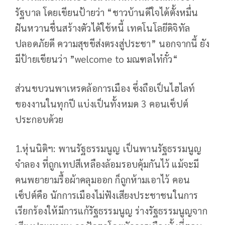
รัฐบาล โดยเขียนป้ายว่า “ชาวบ้านดีใจได้ตั้งหมื่น
ฝันหวานชื่นสร้างตัวได้ใช้หนี้ เทคโนโลยีดิจิทัล
ปลอดภัยดี ความสุขขีส่งตรงสู่ประชา” นอกจากนี้ ยัง
มีป้ายเขียนว่า ”welcome to มณฑลไท๋กั๋ว“
ส่วนขบวนพาเหรดล้อการเมือง ซึ่งถือเป็นไฮไลท์
ของงานในทุกปี แบ่งเป็นทั้งหมด 3 คอนเซ็ปต์
ประกอบด้วย
1.หุ่นนิติฯ: พานรัฐธรรมนูญ เป็นพานรัฐธรรมนูญ
จำลอง ที่ถูกเทปสีเหลืองล้อมรอบคุ้มกันไว้ แม้จะมี
คนพยายามรื้อผ้าคลุมออก ก็ถูกห้ามเอาไว้ คอน
เซ็ปต์คือ นักการเมืองไม่ฟังเสียงประชาชนในการ
เรียกร้องให้มีการแก้รัฐธรรมนูญ ร่างรัฐธรรมนูญจาก