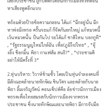
เสียงประชาชน ถูกปัดตกโดยนักการเมืองทั้งที่ตอน
หาเสียงพูดอีกแบบ
พร้อมด้วยป้ายข้อความกลอน ได้แก่ “ฉีกอยู่นั่น ฉีก
หาพ่อมึงหรอ ครั้นจะแก้ ก็จัดกันยกใหญ่ แก้หมวดนี้
เว้นหมวดนั้น ปั่นกันไป จะได้แก้ ชาติไหน บอกกูที“
,
”รัฐธรรมนูญใหม่ใกล้ฉัน เพื่อ(ภูมิใจ)ไทย“ ,
”อุ๊
งอิ๊ง ช็อกมิ้น พิธา กาแฟส้ม สนธิ?“ ,
”ประชามติ
อย่าให้มีครั้งที่ 3“
2.หุ่นบริหาร: วิวาห์ข้ามขั้ว โดยเป็นหุ่นจำลองคนที่
มีลักณะคล้ายนายทักษิณ ชินวัตร และคล้ายกับนาย
พิธา ลิ้มเจริญรัตน์ คอนเซ็ปต์คือ ล้อข่าวนักการเมือง
พรรคเพื่อไทยสมรสกับนักการเมืองจากพรรค
ประชาชน ซึ่งนายทักษิณและนายพิธา มีการจับมือ