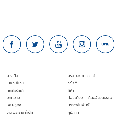
การเมือง
กรองสถานการณ์
เปลว สีเงิน
วาไรตี้
คอลัมนิสต์
กีฬา
บทความ
ท่องเที่ยว – ศิลปวัฒนธรรม
เศรษฐกิจ
ประชาสัมพันธ์
ข่าวพระราชสำนัก
ภูมิภาค