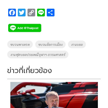
F
T
C
Li
S
ac
wi
o
n
h
e
tt
p
e
ar
b
er
y
e
o
Li
Tags
ขบวนพาเหรด
ขบวนล้อการเมือง
งานบอล
o
n
งานฟุตบอลประเพณีจุฬาฯ-ธรรมศาสตร์
k
k
ข่าวที่เกี่ยวข้อง