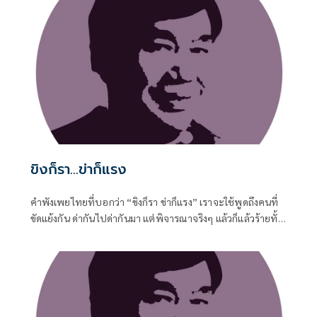
ขิงก็รา...ข่าก็แรง
คำพังเพยไทยที่บอกว่า “ขิงก็รา ข่าก็แรง” เราจะใช้พูดถึงคนที่
ขัดแย้งกัน ด่ากันไปด่ากันมา แต่พิจารณาจริงๆ แล้วก็แล้วร้ายทั้ง
คู่ ขิงที่ขึ้นราก็ใช้ไม่ได้ ข่าที่กลิ่นแรงเกินไปก็ใช้ไม่ดี รัฐบาลก็ทำ
หลายอย่างที่ไม่ดี