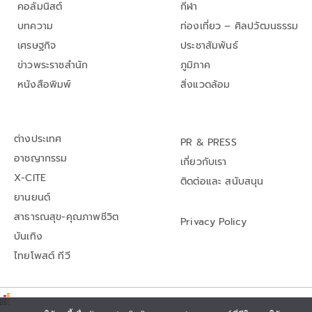
คอลัมนิสต์
กีฬา
บทความ
ท่องเที่ยว – ศิลปวัฒนธรรม
เศรษฐกิจ
ประชาสัมพันธ์
ข่าวพระราชสำนัก
ภูมิภาค
หนังสือพิมพ์
สิ่งแวดล้อม
ต่างประเทศ
PR & PRESS
อาชญากรรม
เกี่ยวกับเรา
X-CITE
ติดต่อและ สนับสนุน
ยานยนต์
สาธารณสุข-คุณภาพชีวิต
Privacy Policy
บันเทิง
ไทยโพสต์ ทีวี