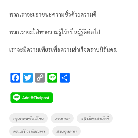
พวกเราจะเอาชนะความชั่วด้วยความดี
พวกเราจะใฝ่หาความรู้ให้เป็นผู้รู้ดีต่อไป
เราจะมีความเพียรเพื่อความสำเร็จตราบนิรันดร.
F
T
C
Li
S
ac
wi
o
n
h
e
tt
p
e
ar
b
er
y
e
o
Li
Tags
กรุงเทพคริสเตียน
งานบอล
จตุรมิตรสามัคคี
o
n
ดร.เสรี วงษ์มณฑา
สวนกุหลาบ
k
k