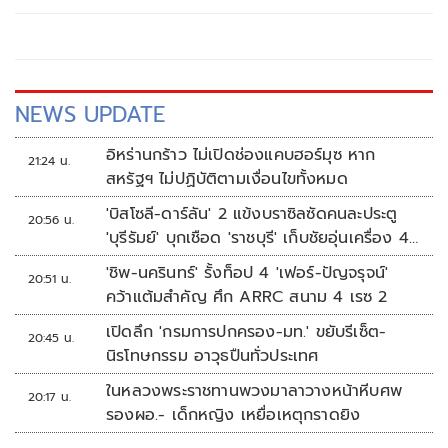
พระมหากษัตริย์ของเราทรงยึดถือปฏิบัติเพื่อประโยชน์สุขของ
อาณา
NEWS UPDATE
อิหร่านกร้าว ไม่เปิดช่องแคบฮอร์มุซ หาก
21:24 น.
สหรัฐฯ ไม่ปฏิบัติตามเงื่อนไขทั้งหมด
'บิสโซลี-ดาร์ลัน' 2 แข้งบราซิลซัดคนละประตู
20:56 น.
'บุรีรัมย์' บุกเชือด 'ราชบุรี' เก็บชัยอุ่นเครื่อง 4
นัดรวด
'ชิพ-นครินทร์' รั้งท็อป 4 'เฟอร์-ปัญจรุจน์'
20:51 น.
คว้าแต้มสำคัญ ศึก ARRC สนาม 4 เรซ 2
เปิดลึก 'กรมการปกครอง-มท.' ขยับรีเซ็ต-
20:45 น.
นิรโทษกรรม อาวุธปืนทั่วประเทศ
ในหลวงพระราชทานพวงมาลาวางหน้าหีบศพ
20:17 น.
รองผอ.- เด็กหญิง เหยื่อเหตุกราดยิง