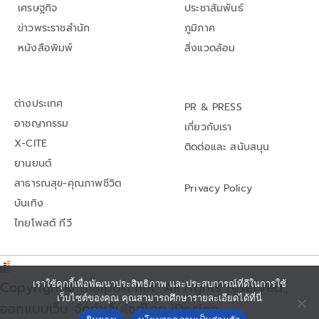
เศรษฐกิจ
ประชาสัมพันธ์
ข่าวพระราชสำนัก
ภูมิภาค
หนังสือพิมพ์
สิ่งแวดล้อม
ต่างประเทศ
PR & PRESS
อาชญากรรม
เกี่ยวกับเรา
X-CITE
ติดต่อและ สนับสนุน
ยานยนต์
สาธารณสุข-คุณภาพชีวิต
Privacy Policy
บันเทิง
ไทยโพสต์ ทีวี
Copyright© thaipost.net, All rights reserved.,
เราใช้คุกกี้เพื่อพัฒนาประสิทธิภาพ และประสบการณ์ที่ดีในการใช้
เว็บไซต์ของคุณ คุณสามารถศึกษารายละเอียดได้ที่นี่
ออกแบบเว็บ จัดทำเว็บไซต์โดย iDesign