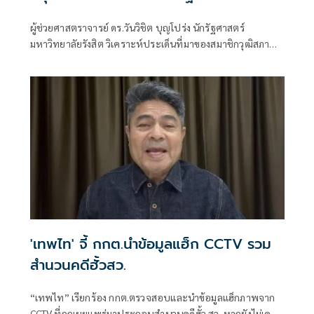
โหวต กำหนดผล ชี้ข้อสันนิษฐาน สร้าง
ผู้ช่วยศาสตราจารย์ ดร.วันวิชิต บุญโปร่ง นักรัฐศาสตร์
กระแส แต่ไร้ Impact ทางกฎหมาย
มหาวิทยาลัยรังสิต วิเคราะห์ประเด็นที่มาของสมาชิกวุฒิสภา
หรือ สว. ว่า กระบวนการเลือก สว. ตามระบบปัจจุบันเปิดให้ผู้
สมัครต้องแนะนำตัว แลกเปลี่ยนข้อมูล และประสานการ
สนับสนุนระหว่างกัน โดยเฉพาะการเลือกในรอบไขว้ ซึ่งหากผู้
สมัครไม่พูดคุยหรือสร้างความรู้จักกับผู้อื่นเลย โอกาสได้รับ
เลือกย่อมน้อยลง
'เทพไท' จี้ กกต.นำข้อมูลแฮ็ก CCTV รวม
สำนวนคดีฮั้วสว.
“เทพไท” เรียกร้อง กกต.ตรวจสอบและนำข้อมูลแฮ็กภาพจาก
CCTV ที่ถูกเผยแพร่มาประกอบสำนวนคดีฮั้ว สว. หากยังไม่เคย