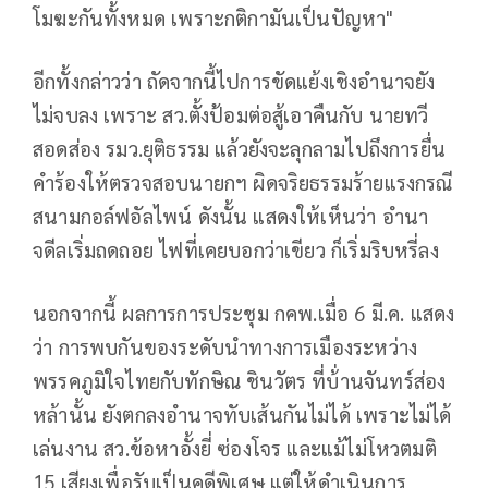
โมฆะกันทั้งหมด เพราะกติกามันเป็นปัญหา"
อีกทั้งกล่าวว่า ถัดจากนี้ไปการขัดแย้งเชิงอำนาจยัง
ไม่จบลง เพราะ สว.ตั้งป้อมต่อสู้เอาคืนกับ นายทวี
สอดส่อง รมว.ยุติธรรม แล้วยังจะลุกลามไปถึงการยื่น
คำร้องให้ตรวจสอบนายกฯ ผิดจริยธรรมร้ายแรงกรณี
สนามกอล์ฟอัลไพน์ ดังนั้น แสดงให้เห็นว่า อำนา
จดีลเริ่มถดถอย ไฟที่เคยบอกว่าเขียว ก็เริ่มริบหรี่ลง
นอกจากนี้ ผลการการประชุม กคพ.เมื่อ 6 มี.ค. แสดง
ว่า การพบกันของระดับนำทางการเมืองระหว่าง
พรรคภูมิใจไทยกับทักษิณ ชินวัตร ที่บ้่านจันทร์ส่อง
หล้านั้น ยังตกลงอำนาจทับเส้นกันไม่ได้ เพราะไม่ได้
เล่นงาน สว.ข้อหาอั้งยี่ ซ่องโจร และแม้ไม่โหวตมติ
15 เสียงเพื่อรับเป็นคดีพิเศษ แต่ให้ดำเนินการ