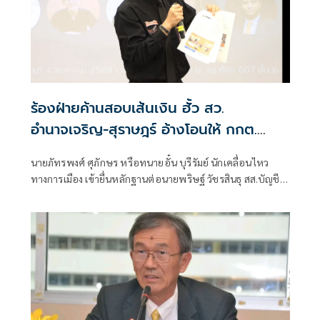
ร้องฝ่ายค้านสอบเส้นเงิน ฮั้ว สว.
อำนาจเจริญ-สุราษฎร์ อ้างโอนให้ กกต.
เกือบล้าน
นายภัทรพงศ์ ศุภักษร หรือทนายอั๋น บุรีรัมย์ นักเคลื่อนไหว
ทางการเมือง เข้ายื่นหลักฐานต่อนายพริษฐ์ วัชรสินธุ สส.บัญชี
รายชื่อ และรองหัวหน้าพรรคประชาชน ในฐานะประธานคณะ
กรรมการประสานงานพรรคร่วมฝ่ายค้าน (วิปฝ่ายค้าน)