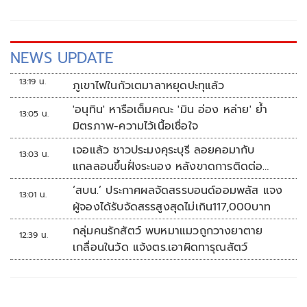
NEWS UPDATE
13:19 น.
ภูเขาไฟในกัวเตมาลาหยุดปะทุแล้ว
'อนุทิน' หารือเต็มคณะ 'มิน อ่อง หล่าย' ย้ำ
13:05 น.
มิตรภาพ-ความไว้เนื้อเชื่อใจ
เจอแล้ว ชาวประมงคุระบุรี ลอยคอมากับ
13:03 น.
แกลลอนขึ้นฝั่งระนอง หลังขาดการติดต่อ
หลายวัน
‘สบน.’ ประกาศผลจัดสรรบอนด์ออมพลัส แจง
13:01 น.
ผู้จองได้รับจัดสรรสูงสุดไม่เกิน117,000บาท
กลุ่มคนรักสัตว์ พบหมาแมวถูกวางยาตาย
12:39 น.
เกลื่อนในวัด แจ้งตร.เอาผิดทารุณสัตว์