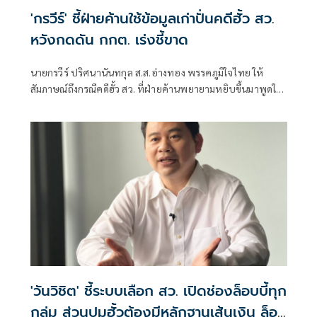
'กรวีร์' ชี้ฝ่ายค้านใช้ข้อมูลเก่าปั่นคดีฮั้ว สว.
หวังกดดัน กกต. เร่งชี้ขาด
นายกรวีร์ ปริศนานันทกุล ส.ส.อ่างทอง พรรคภูมิใจไทย ให้
สัมภาษณ์ถึงกรณีคดีฮั้ว สว. ที่ฝ่ายค้านพยายามหยิบขึ้นมาพูดใน
ช่วงนี้ มองว่าจะไปถึงขั้นการยุบพรรคหรือไม่ นายกรวีร์ กล่าวว่า
ไม่ได้กังวล เพราะทั้งหมดอยู่ในขั้นตอนของ คณะกรรมการการ
เลือกตั้ง (กกต.)
'วันวิชิต' ชี้ระบบเลือก สว. เปิดช่องล็อบบี้ทุก
กลุ่ม ส่วนปมฮั้วต้องมีหลักฐานเส้นเงิน ล็อก