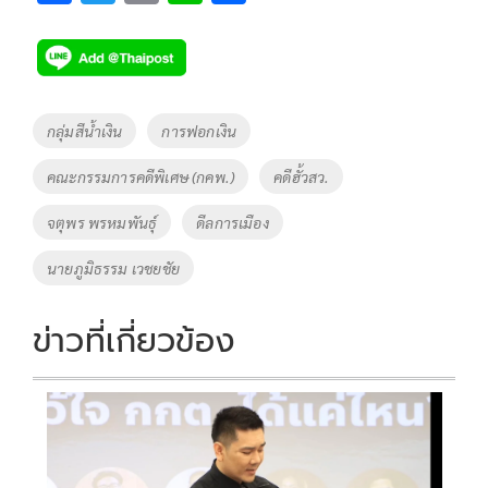
ac
wi
o
n
h
e
tt
p
e
ar
b
er
y
e
o
Li
Tags
กลุ่มสีน้ำเงิน
การฟอกเงิน
o
n
คณะกรรมการคดีพิเศษ (กคพ.)
คดีฮั้วสว.
k
k
จตุพร พรหมพันธุ์
ดีลการเมือง
นายภูมิธรรม เวชยชัย
ข่าวที่เกี่ยวข้อง