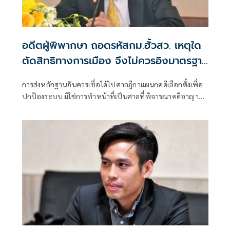
อดีตผู้พิพากษา ถอดรหัสกม.ฮั้วสว. เหตุใด
ตัดสิทธิทางการเมือง จึงไม่ควรอิงมาตรฐาน
เดียวกับคดีอาญา
การส่งหลักฐานอันควรเชื่อได้ไปศาลฎีกาแผนกคดีเลือกตั้งเพื่อ
ปกป้องระบบ มิใช่การทำหน้าที่เป็นศาลที่พิจารณาคดีอาญา
เพื่อลงโทษตัวบุคคล