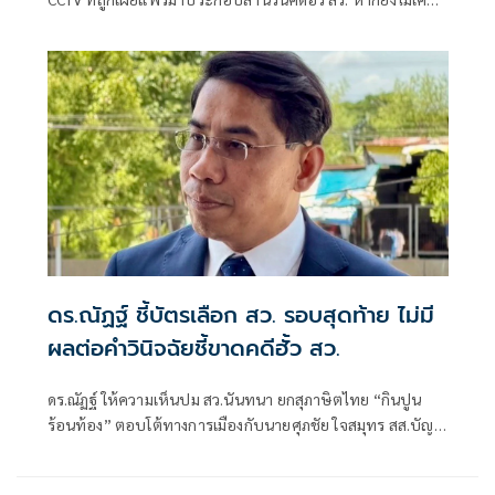
ถูกรวบรวมไว้ พร้อมระบุว่าเป็นพยานหลักฐานสำคัญที่สะท้อน
การลงคะแนนตามโพย และควรเร่งสรุปสำนวนส่งศาลฎีกาแผนก
คดีเลือกตั้งโดยเร็ว
ดร.ณัฏฐ์ ชี้บัตรเลือก สว. รอบสุดท้าย ไม่มี
ผลต่อคำวินิจฉัยชี้ขาดคดีฮั้ว สว.
ดร.ณัฏฐ์ ให้ความเห็นปม สว.นันทนา ยกสุภาษิตไทย “กินปูน
ร้อนท้อง” ตอบโต้ทางการเมืองกับนายศุภชัย ใจสมุทร สส.บัญชี
รายชื่อ พรรคภูมิใจไทย ที่ยกปมฮั้ว สว.สีส้มปั้น สว.ประชาชน
เป็นเพียงการตอบโต้ทางการเมืองกันไปมาเท่านั้น