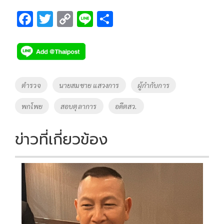
F
T
C
Li
S
ac
wi
o
n
h
e
tt
p
e
ar
b
er
y
e
o
Li
Tags
ตำรวจ
นายสมชาย แสวงการ
ผู้กำกับการ
o
n
พกโพย
สอบตุลาการ
อดีตสว.
k
k
ข่าวที่เกี่ยวข้อง