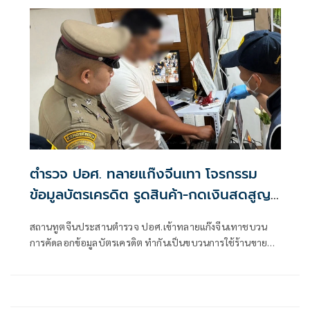
จอร์เจีย และมีกระแสข่าวเกี่ยวกับการดำเนินคดีตามมาตรา 115
ของประมวลกฎหมายอาญาของประเทศจอร์เจียนั้น
ตำรวจ ปอศ. ทลายแก๊งจีนเทา โจรกรรม
ข้อมูลบัตรเครดิต รูดสินค้า-กดเงินสดสูญ
29 ล้าน
สถานทูตจีนประสานตำรวจ ปอศ.เข้าทลายแก๊งจีนเทาชบวน
การคัดลอกข้อมูลบัตรเครดิต ทำกันเป็นขบวนการใช้ร้านขายผล
ไม้อบแห้งและของฝาก จัดโปรลด 32% เหยื่อสูญกว่า 29 ล้าน