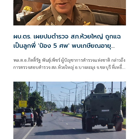
ผบ.ตร. เผยปมตำรวจ สภ.ห้วยใหญ่ ถูกแฉ
เป็นลูกพี่ 'ป๋อง 5 ศพ' พบเกษียณอายุ
ตั้งแต่ปี 57
พล.ต.อ.กิตติ์รัฐ พันธุ์เพ็ชร์ ผู้บัญชาการตำรวจแห่งชาติ กล่าวถึง
การตรวจสอบตำรวจ สภ.ห้วยใหญ่ อ.บางละมุง จ.ชลบุรี ที่เหยื่อ
ซึ่งถูกนายป๋อง ผู้ต้องหาคดีฆาตกรรม 5 ศพ ข่มขืนและข่มขู่ออก
มาระบุว่า นายป๋องเป็นเด็กเดินยาของตำรวจ สภ.ห้วยใหญ่