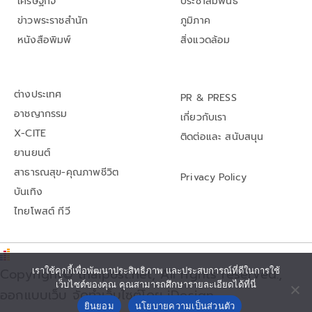
เศรษฐกิจ
ประชาสัมพันธ์
ข่าวพระราชสำนัก
ภูมิภาค
หนังสือพิมพ์
สิ่งแวดล้อม
ต่างประเทศ
PR & PRESS
อาชญากรรม
เกี่ยวกับเรา
X-CITE
ติดต่อและ สนับสนุน
ยานยนต์
สาธารณสุข-คุณภาพชีวิต
Privacy Policy
บันเทิง
ไทยโพสต์ ทีวี
Copyright© thaipost.net, All rights reserved.,
เราใช้คุกกี้เพื่อพัฒนาประสิทธิภาพ และประสบการณ์ที่ดีในการใช้
เว็บไซต์ของคุณ คุณสามารถศึกษารายละเอียดได้ที่นี่
ออกแบบเว็บ จัดทำเว็บไซต์โดย iDesign
ยินยอม
นโยบายความเป็นส่วนตัว