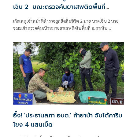
เจ็บ 2 ขณะตรวจค้นยาเสพติดพื้นที่
อ.ตากใบ
เกิดเหตุเจ้าหน้าที่ตำรวจถูกยิงเสียชีวิต 2 นาย บาดเจ็บ 2 นาย
ขณะเข้าตรวจค้นเป้าหมายยาเสพติดในพื้นที่ อ.ตากใบ
จ.นราธิวาส
อึ้ง! 'ประธานสภา อบต.' ค้ายาบ้า จับได้คาริม
โขง 4 แสนเม็ด