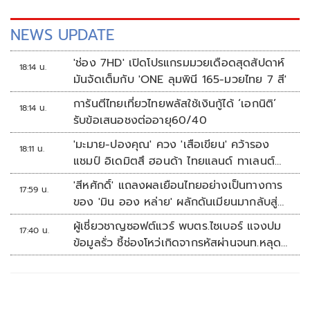
NEWS UPDATE
'ช่อง 7HD' เปิดโปรแกรมมวยเดือดสุดสัปดาห์
18:14 น.
มันจัดเต็มกับ 'ONE ลุมพินี 165-มวยไทย 7 สี'
การันตีไทยเที่ยวไทยพลัสใช้เงินกู้ได้ ‘เอกนิติ’
18:14 น.
รับข้อเสนอชงต่ออายุ60/40
'มะมาย-ปองคุณ' ควง 'เสือเขียน' คว้ารอง
18:11 น.
แชมป์ อิเดมิตสึ ฮอนด้า ไทยแลนด์ ทาเลนต์
คัพ สนาม 3
'สีหศักดิ์' แถลงผลเยือนไทยอย่างเป็นทางการ
17:59 น.
ของ 'มิน ออง หล่าย' ผลักดันเมียนมากลับสู่
อาเซียน
ผู้เชี่ยวชาญซอฟต์แวร์ พบตร.ไซเบอร์ แจงปม
17:40 น.
ข้อมูลรั่ว ชี้ช่องโหว่เกิดจากรหัสผ่านจนท.หลุด
ไม่ใช่ถูกแฮกระบบ