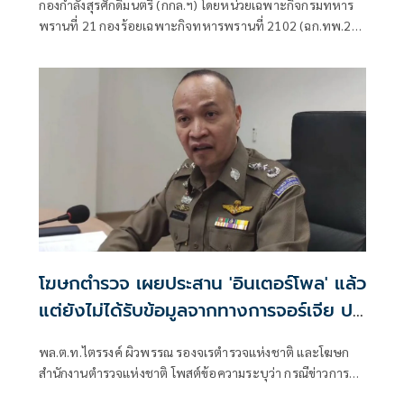
กองกำลังสุรศักดิ์มนตรี (กกล.ฯ) โดยหน่วยเฉพาะกิจกรมทหาร
พรานที่ 21 กองร้อยเฉพาะกิจทหารพรานที่ 2102 (ฉก.ทพ.21
ร้อย.ฉก.ทพ.2102) ต.ไชยบุรี อ.ท่าอุเทน จ.นครพนม
โฆษกตำรวจ เผยประสาน 'อินเตอร์โพล' แล้ว
แต่ยังไม่ได้รับข้อมูลจากทางการจอร์เจีย ปม
'ฮลุน โซโล่' เสียชีวิต
พล.ต.ท.ไตรรงค์ ผิวพรรณ รองจเรตำรวจแห่งชาติ และโฆษก
สำนักงานตำรวจแห่งชาติ โพสต์ข้อความระบุว่า กรณีข่าวการ
เสียชีวิตของนายบวรทัต เป็งสุข หรือ “ฮลุน โซโล่” ที่ประเทศ