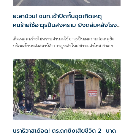
ยะลาป่วน! จนท.เข้าปิดกั้นจุดเกิดเหตุ
คนร้ายใช้อาวุธปืนสงคราม ยิงถล่มหลังโรง
พักลำใหม่
เกิดเหตุคนร้ายไม่ทราบจำนวนใช้อาวุธปืนสงครามก่อเหตุยิง
บริเวณด้านหลังสถานีตำรวจภูธรลำใหม่ ตำบลลำใหม่ อำเภอ
เมืองยะลา จังหวัดยะลา
นราธิวาสเดือด! ตร.ถูกยิงเสียชีวิต 2 บาด