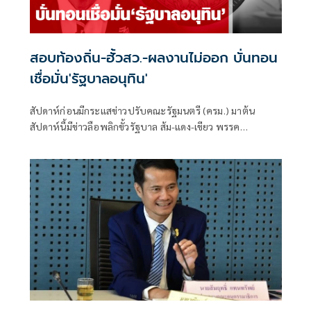
สอบท้องถิ่น-ฮั้วสว.-ผลงานไม่ออก บั่นทอน
เชื่อมั่น'รัฐบาลอนุทิน'
สัปดาห์ก่อนมีกระแสข่าวปรับคณะรัฐมนตรี (ครม.) มาต้น
สัปดาห์นี้มีข่าวลือพลิกขั้วรัฐบาล ส้ม-แดง-เขียว พรรค
ประชาชน พรรคเพื่อไทย และพรรคกล้าธรรม จับมือกัน