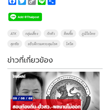
F
T
C
Li
S
ac
wi
o
n
h
e
tt
p
e
ar
b
er
y
e
o
Li
Tags
ATK
กลุ่มเสี่ยง
กักตัว
ติดเชื้อ
ภูมิใจไทย
o
n
ศุภชัย
อธิบดี​กรมควบคุม​โรค
โควิด
k
k
ข่าวที่เกี่ยวข้อง