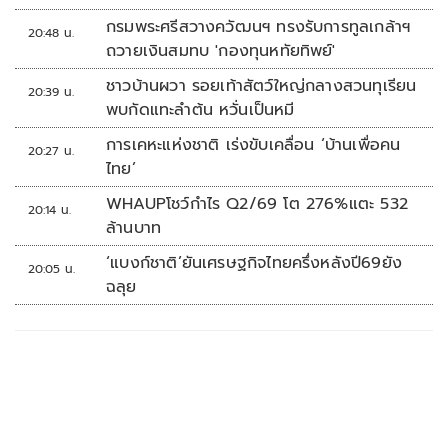
กรมพระศรีสวางควัฒนฯ ทรงรับการทูลเกล้าฯ
20:48 น.
ถวายเงินสมทบ 'กองทุนหทัยทิพย์'
ชาวบ้านผวา รอยเท้าสัตว์ใหญ่กลางสวนทุเรียน
20:39 น.
พบกัดแทะลำต้น หวั่นเป็นหมี
การเคหะแห่งชาติ เร่งขับเคลื่อน ‘บ้านเพื่อคน
20:27 น.
ไทย’
WHAUPโชว์กำไร Q2/69 โต 276%แตะ 532
20:14 น.
ล้านบาท
‘แบงก์ชาติ’ยันเศรษฐกิจไทยครึ่งหลังปี69ยัง
20:05 น.
ฉลุย