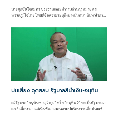
เรียกประชุม สว.ส้ม ณ.ห้องจูปิเตอร์
นายศุภชัย ใจสมุทร ประธานคณะทำงานด้านกฎหมาย สส.
เมืองทองธานี ไม่ได้แชร์ค่าใช้จ่านกัน เพรามี
พรรคภูมิใจไทย โพสต์ข้อความระบุถึงนางนันทนา นันทวโรภาส
หลักฐาน "หิรัญ - ฟ้าเดียวกัน" ทั้งจอง ทั้ง
สมาชิกวุฒิสภา กรณีการ ฮั๊ว สว.ส้ม ไม่ต้องร้อนตัว โดยระบุ
จ่าย
พฤติกรรม จัดประชุมผู้สมัคร สว.ส้ม ที่ห้องจูปิเตอร์ เมืองทอง
ธานี
ปมเสี่ยง จุดสลบ รัฐบาลสีน้ำเงิน-อนุทิน
แม้รัฐบาล "อนุทิน ชาญวีรกูล" หรือ "อนุทิน 2" จะเป็นรัฐบาลมา
แค่ 3 เดือนกว่า แต่เห็นชัดว่าเจอหลายปมร้อนการเมืองโหมเข้า
ใส่อย่างต่อเนื่อง อย่างเช่นช่วงหลายวันที่ผ่านมา