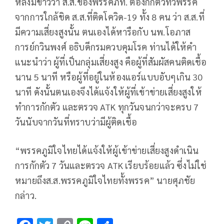
หลังมีข่าวว่า ส.ส.ของพรรคภท. ตัองกักตัวทั้วพรรค
จากการใกล้ชิด ส.ส.ที่ติดโควิด-19 ทั้ง 8 คน ว่า ส.ส.ที่
มีความเสี่ยงสูงนั้น ตนเองได้หารือกับ นพ.โอภาส
การย์กวินพงศ์ อธิบดีกรมควบคุมโรค ท่านได้ให้คำ
แนะนำว่า ผู้ที่เป็นกลุ่มเสี่ยงสูง คือผู้ที่สัมผัสคนติดเชื้อ
นาน 5 นาที หรือผู้ที่อยู่ในห้องแอร์แบบอับๆเกิน 30
นาที ดังนั้นตนเองจึงได้แจ้งให้ผู้ที่เข้าข่ายเสี่ยงสูงให้
ทำการกักตัว และตรวจ ATK ทุกวันจนกว่าจะครบ 7
วันนับจากวันที่ทราบว่ามีผู้ติดเชื้อ
“พรรคภูมิใจไทยได้แจ้งให้ผู้เข้าข่ายเสี่ยงสูงดำเนิน
การกักตัว 7 วันและตรวจ ATK เรียบร้อยแล้ว ซึ่งไม่ใช่
หมายถึงส.ส.พรรคภูมิใจไทยทั้งพรรค” นายศุภชัย
กล่าว.