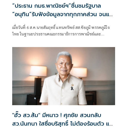
“ประธาน กมธ.พาณิชย์ฯ”ชื่นชมรัฐบาล
“อนุทิน”รับฟังข้อมูลจากทุกภาคส่วน จนแก้
ปัญหาภาคเกษตรได้ตรงจุด ดันราคาปาล์ม-
เมื่อวันที่ 6 ส.ค.นายสัมฤทธิ์ แทนทรัพย์ สส.ชัยภูมิ พรรคภูมิใจ
ยางพาราพุ่งขึ้นต่อเนื่อง เกษตรกรเริ่มยิ้มได้
ไทย ในฐานะประธานคณะกรรมาธิการการพาณิชย์และ
ทรัพย์สินทางปัญญา สภาผู้แทนราษฎร เปิดเผยถึงสถานการณ์
ราคาสินค้าเกษตรว่า ขณะนี้ภาพรวมถือว่าอยู่ในเกณฑ์ดี
"ฮั๊ว สว.ส้ม" มีหนาว ! ศุภชัย สวนกลับ
สว.นันทนา ใสซื่อบริสุทธิ์ ไม่ต้องร้อนตัว แฉ