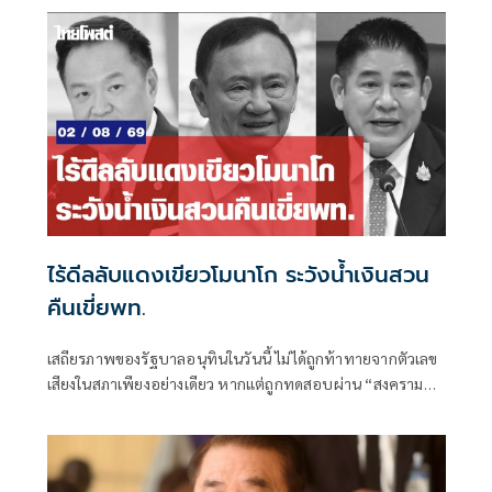
ไร้ดีลลับแดงเขียวโมนาโก ระวังน้ำเงินสวน
คืนเขี่ยพท.
เสถียรภาพของรัฐบาลอนุทินในวันนี้ ไม่ได้ถูกท้าทายจากตัวเลข
เสียงในสภาเพียงอย่างเดียว หากแต่ถูกทดสอบผ่าน “สงคราม
ข่าวลือ” และความพยายามสร้างภาพความแตกแยกภายในเครือ
ข่ายอำนาจของพรรคภูมิใจไทย