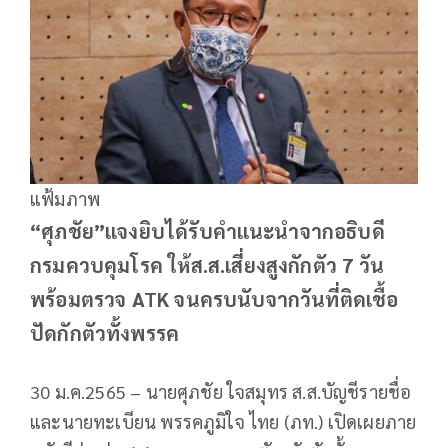
แฟ้มภาพ
“ศุภชัย”แจงยิบได้รับคำแนะนำจากอธิบดี
กรมควบคุมโรค ให้ส.ส.เสี่ยงสูงกักตัว 7 วัน
พร้อมตรวจ ATK จนครบนับจากวันที่ติดเชื้อ
ปัดกักตัวทั้งพรรค
30 ม.ค.2565 – นายศุภชัย ใจสมุทร ส.ส.บัญชีรายชื่อ
และนายทะเบียน พรรคภูมิใจ ไทย (ภท.) เปิดเผยภาย