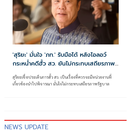
'สุริยะ' มั่นใจ 'ภท.' รับมือได้ หลังไอลอว์
กระหน่ำคดีฮั้ว สว. ยันไม่กระทบเสถียรภาพ
รัฐบาล
สุริยะเชื่อประเด็นการฮั้ว สว. เป็นเรื่องที่ควรจะมีหน่วยงานที่
เกี่ยวข้องนำไปพิจารณา มั่นใจไม่กระทบเสถียรภาพรัฐบาล
NEWS UPDATE