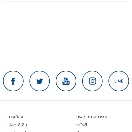
การเมือง
กรองสถานการณ์
เปลว สีเงิน
วาไรตี้