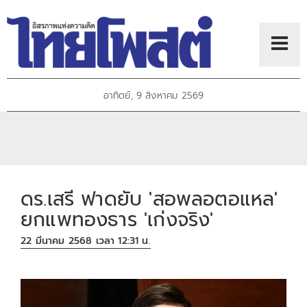
อาทิตย์, 9 สิงหาคม 2569
ดร.เสรี ฟาดยับ 'สอพลอตอแหล'
ยกแพทองธาร 'เก่งจริง'
22 มีนาคม 2568 เวลา 12:31 น.