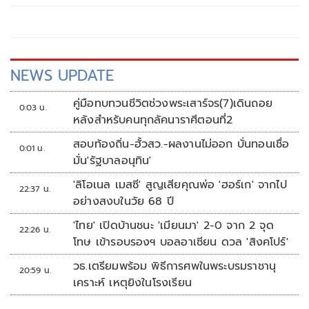
รณรงค์ประชาสัมพันธ์การจำหน่ายดอกมะลิ เนื่องในโอกาสวัน
แม่แห่งชาติ
NEWS UPDATE
คู่มือทบทวนชีวิตช่วงพระเสาร์จร(7)เดินถอย
0:03 น.
หลังสำหรับคนทุกลัคนาราศีตอนที่2
สอบท้องถิ่น-ฮั้วสว.-ผลงานไม่ออก บั่นทอนเชื่อ
0:01 น.
มั่น'รัฐบาลอนุทิน'
'ลิโอเนล เมสซี' สูญเสียคุณพ่อ 'ฮอร์เก' จากไป
22:37 น.
อย่างสงบในวัย 68 ปี
'ไทย' เปิดบ้านชนะ 'เมียนมา' 2-0 จาก 2 จุด
22:26 น.
โทษ เข้ารอบรองฯ บอลอาเซียน ดวล 'สิงคโปร์'
วธ.เตรียมพร้อม พิธีการศพในพระบรมราชานุ
20:59 น.
เคราะห์ เหตุยิงในโรงเรียน