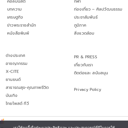
คอลัมนิสต์
กีฬา
บทความ
ท่องเที่ยว – ศิลปวัฒนธรรม
เศรษฐกิจ
ประชาสัมพันธ์
ข่าวพระราชสำนัก
ภูมิภาค
หนังสือพิมพ์
สิ่งแวดล้อม
ต่างประเทศ
PR & PRESS
อาชญากรรม
เกี่ยวกับเรา
X-CITE
ติดต่อและ สนับสนุน
ยานยนต์
สาธารณสุข-คุณภาพชีวิต
Privacy Policy
บันเทิง
ไทยโพสต์ ทีวี
เราใช้คุกกี้เพื่อพัฒนาประสิทธิภาพ และประสบการณ์ที่ดีในการใช้