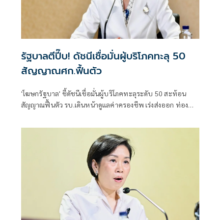
รัฐบาลตีปี๊บ! ดัชนีเชื่อมั่นผู้บริโภคทะลุ 50
สัญญาณศก.ฟื้นตัว
'โฆษกรัฐบาล' ชี้ดัชนีเชื่อมั่นผู้บริโภคทะลุระดับ 50 สะท้อน
สัญญาณฟื้นตัว รบ.เดินหน้าดูแลค่าครองชีพ เร่งส่งออก ท่อง
เที่ยว และการลงทุนต่อเนื่อง