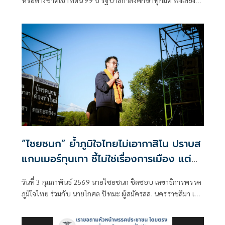
คนในพื้นที่ เตือนใครใส่ร้าย ภูมิใจไทย เจอจัดก
“ไชยชนก” ย้ำภูมิใจไทยไม่เอากาสิโน ปราบส
แกมเมอร์ทุนเทา ชี้ไม่ใช่เรื่องการเมือง แต่
เป็นเรื่องบ้านเมือง
วันที่ 3 กุมภาพันธ์ 2569 นายไชยชนก ชิดชอบ เลขาธิการพรรค
ภูมิใจไทย ร่วมกับ นายโกศล ปัทมะ ผู้สมัครสส. นครราชสีมา เขต
6 พรรคภูมิใจไทย และ นายพลพีร์ สุวรรณฉวี ผู้สมัครสส.
นครราชสีมา เขต 9 พรรคภูมิใจไทย โดยมีการพบปะและพูดคุย