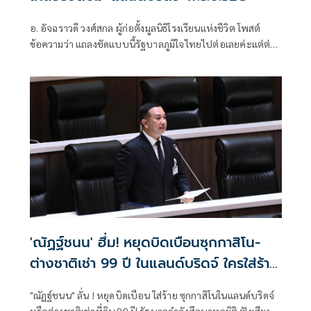
อ. อัจฉราวดี วงศ์สกล ผู้ก่อตั้งมูลนิธิโรงเรียนแห่งชีวิต โพสต์
ข้อความว่า แถลงชัดแบบนี้รัฐบาลภูมิใจไทยไปต่อเลยค่ะแต่ต่อ
นี้ไปรัฐบาลต้องให้
'ณัฏฐ์ชนน' ฮึ่ม! หยุดบิดเบือนซุกกาสิโน-
ต่างชาติเช่า 99 ปี ในแลนด์บริดจ์ ใครใส่ร้าย
ฟ้องแน่
"ณัฏฐ์ชนน" ลั่น ! หยุดบิดเบือน ใส่ร้าย ซุกกาสิโนในแลนด์บริดจ์
หรือต่างชาติเช่าที่ดิน 99 ปี รัฐบาลกำลังศึกษาทุกมิติ ฟังเสียง