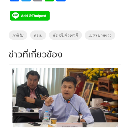
ac
wi
o
n
h
e
tt
p
e
ar
b
er
y
e
o
Li
Tags
กาสิโน
ครป.
สำหรับต่างชาติ
เมธา มาสขาว
o
n
k
k
ข่าวที่เกี่ยวข้อง