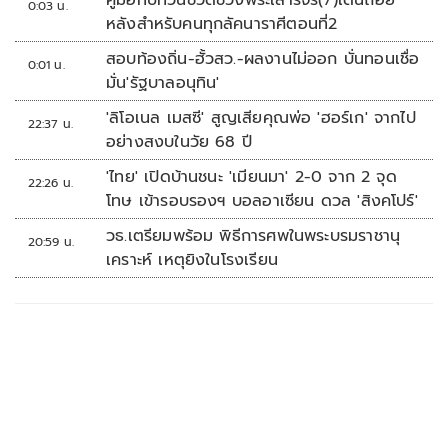
คู่มือทบทวนชีวิตช่วงพระเสาร์จร(7)เดินถอย
0:03 น.
หลังสำหรับคนทุกลัคนาราศีตอนที่2
สอบท้องถิ่น-ฮั้วสว.-ผลงานไม่ออก บั่นทอนเชื่อ
0:01 น.
มั่น'รัฐบาลอนุทิน'
'ลิโอเนล เมสซี' สูญเสียคุณพ่อ 'ฮอร์เก' จากไป
22:37 น.
อย่างสงบในวัย 68 ปี
'ไทย' เปิดบ้านชนะ 'เมียนมา' 2-0 จาก 2 จุด
22:26 น.
โทษ เข้ารอบรองฯ บอลอาเซียน ดวล 'สิงคโปร์'
วธ.เตรียมพร้อม พิธีการศพในพระบรมราชานุ
20:59 น.
เคราะห์ เหตุยิงในโรงเรียน