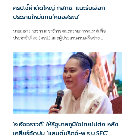
ครป.จี้ผ่าตัดใหญ่ กสทช. แนะรีบเลือก
ประธานใหม่แทน‘หมอสรณ’
นายเมธา มาสขาว เลขาธิการคณะกรรมการรณรงค์เพื่อ
ประชาธิปไตย (ครป.) และผู้ประสานงานเครือข่าย
ประชาธิปไตยทางเศรษฐกิจ กล่าวถึงกรณีตามที่มีข่าวว่า
นพ.สรณ อาจจะเดินทางมาร่วมประชุม กสทช.
'อ.อัจฉราวดี' ให้รัฐบาลภูมิใจไทยไปต่อ หลัง
เคลียร์ชัดปม 'แลนด์บริดจ์-พ.ร.บ.SEC'