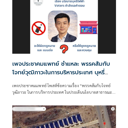
กับประชาชนในช่วงหนึ่งระบุว่า ย้อนกลับไปพรรคภูมิใจไทย
เป็นพรรคร่วมรัฐบาลกับพรรคเพื่อไทย
เพจประชาคมแพทย์ ชำแหละ พรรคส้มกับ
โจทย์วุฒิภาวะในการบริหารประเทศ บุหรี่
ไฟฟ้าว่าไง อย่าเงียบ!
เพจประชาคมแพทย์ โพสต์ข้อความเรื่อง “พรรคส้มกับโจทย์
วุฒิภาวะ ในการบริหารประเทศ ในประเด็นนโยบายสาธารณะ
ที่อาจจะซับซ้อ