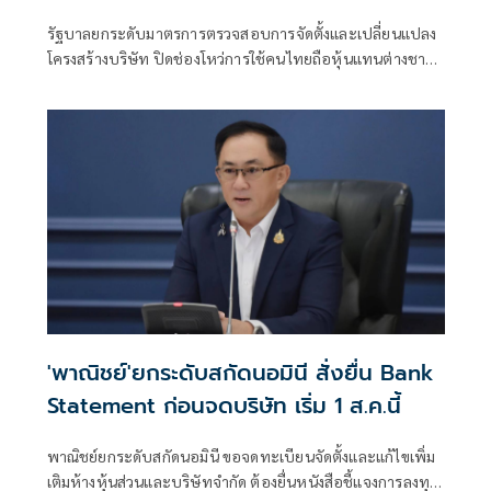
รัฐบาลยกระดับมาตรการตรวจสอบการจัดตั้งและเปลี่ยนแปลง
โครงสร้างบริษัท ปิดช่องโหว่การใช้คนไทยถือหุ้นแทนต่างชาติ
หรือ “นอมินี” พร้อมบังคับยื่นหลักฐานแหล่งที่มาของเงินลงทุน
เริ่มมีผลตั้งแต่ 1 ส.ค. 2569 ย้ำไม่กระทบการลงทุนที่ถูกต้องตาม
กฎหมาย แต่เพิ่มความโปร่งใสและสร้างความเป็นธรรมในการ
แข่งขันทางธุรกิจ
'พาณิชย์'ยกระดับสกัดนอมินี สั่งยื่น Bank
Statement ก่อนจดบริษัท เริ่ม 1 ส.ค.นี้
พาณิชย์ยกระดับสกัดนอมินี ขอจดทะเบียนจัดตั้งและแก้ไขเพิ่ม
เติมห้างหุ้นส่วนและบริษัทจำกัด ต้องยื่นหนังสือชี้แจงการลงทุน