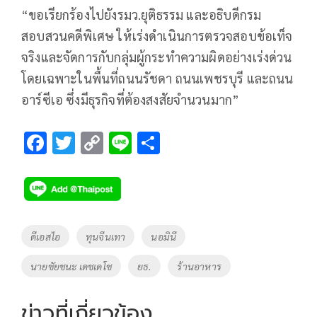
“ขอเรียกร้องไปยังรมว.ยุติธรรม และอธิบดีกรม
สอบสวนคดีพิเศษ ให้เร่งดำเนินการตรวจสอบข้อเท็จ
จริงและจัดการกับกลุ่มผู้กระทำความผิดอย่างเร่งด่วน
โดยเฉพาะในพื้นที่ถนนรัชดา ถนนเพชรบุรี และถนน
อาร์ซีเอ ซึ่งมีธุรกิจที่ต้องสงสัยจำนวนมาก”
F
T
C
Li
S
ac
wi
o
n
h
e
tt
p
e
ar
b
er
y
e
o
Li
Tags
ดีเอสไอ
ทุนจีนเทา
นอมินี
o
n
นายชัยชนะ เดชเดโช
ยธ.
ร้านอาหาร
k
k
ข่าวที่เกี่ยวข้อง