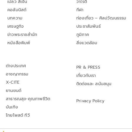
เปลว สีเงิน
วาไรตี้
คอลัมนิสต์
กีฬา
บทความ
ท่องเที่ยว – ศิลปวัฒนธรรม
เศรษฐกิจ
ประชาสัมพันธ์
ข่าวพระราชสำนัก
ภูมิภาค
หนังสือพิมพ์
สิ่งแวดล้อม
ต่างประเทศ
PR & PRESS
อาชญากรรม
เกี่ยวกับเรา
X-CITE
ติดต่อและ สนับสนุน
ยานยนต์
สาธารณสุข-คุณภาพชีวิต
Privacy Policy
บันเทิง
ไทยโพสต์ ทีวี