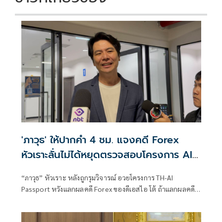
'ภาวุธ' ให้ปากคำ 4 ชม. แจงคดี Forex
หัวเราะลั่นไม่ได้หยุดตรวจสอบโครงการ AI
แลกจบคดี
“ภาวุธ” หัวเราะ หลังถูกรุมวิจารณ์ อวยโครงการ TH-AI
Passport หวังแลกผลคดี Forex ของดีเอสไอ โต้ ถ้าแลกผลคดี
ได้คงไม่มายืนอยู่ตรงนี้ รับลดบทบาทตรวจสอบ เหตุติดภารกิจ
งานประชุมคณะอนุฯหลายชุด เผยยังมีเพื่อน สส.รายอื่นของ