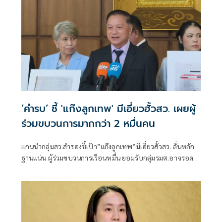
พรรคประชาชน รับผิดชอบโดยตรงอยู่แล้ว
‘คำรบ’ ชี้ 'แก๊งลูกเทพ' มีเอี่ยวฮั้วสว. เผยผู้
ร่วมขบวนการมากกว่า 2 หมื่นคน
แกนนำกลุ่มสว.สำรองชี้เป้า”แก๊งลูกเทพ”มีเอี่ยวฮั้วสว. ลั่นหลัก
ฐานแน่น ผู้ร่วมขบวนการเรือนหมื่น ยอมรับกลุ่มรมต.อาจรอด
เพราะคดีอาญา หลักฐานต้องชัดสิ้นข้อสงสัย เตือนกกต.หากไม่
ส่งศาลฎีกาสอย 138 สว.โดนร้องเอาผิดติดคุก!