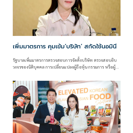
เพิ่มมาตรการ คุมเข้ม‘บริษัท’ สกัดใช้นอมินี
รัฐบาลเพิ่มมาตรการตรวจสอบการจัดตั้งบริษัท ตรวจสอบยิบ
วงจรของนิติบุคคล การเปลี่ยนแปลงผู้ถือหุ้น กรรมการ หรือผู้มี
อำนาจลงนาม อุดช่องโหว่ป้องกันคนไทยเป็น "นอมินี" ให้ต่าง
ชาติ เริ่มใช้วันที่ 1 ส.ค.