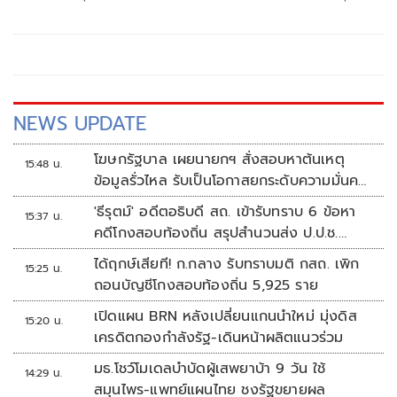
Bank Statement มีผลบังคับใช้ตั้งแต่ 1 ส.ค.69 เป็นต้นไป
NEWS UPDATE
โฆษกรัฐบาล เผยนายกฯ สั่งสอบหาต้นเหตุ
15:48 น.
ข้อมูลรั่วไหล รับเป็นโอกาสยกระดับความมั่นคง
ปลอดภัยข้อมูลภาครัฐทั้งระบบ
'ธีรุตม์' อดีตอธิบดี สถ. เข้ารับทราบ 6 ข้อหา
15:37 น.
คดีโกงสอบท้องถิ่น สรุปสำนวนส่ง ป.ป.ช.
สัปดาห์หน้า
ได้ฤกษ์เสียที! ก.กลาง รับทราบมติ กสถ. เพิก
15:25 น.
ถอนบัญชีโกงสอบท้องถิ่น 5,925 ราย
เปิดแผน BRN หลังเปลี่ยนแกนนำใหม่ มุ่งดิส
15:20 น.
เครดิตกองกำลังรัฐ-เดินหน้าผลิตแนวร่วม
มธ.โชว์โมเดลบำบัดผู้เสพยาบ้า 9 วัน ใช้
14:29 น.
สมุนไพร-แพทย์แผนไทย ชงรัฐขยายผล