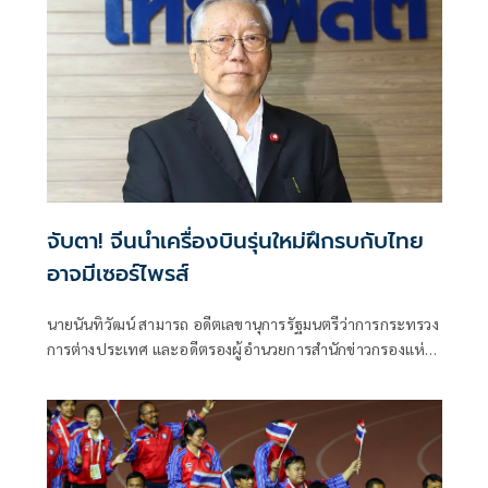
จับตา! จีนนำเครื่องบินรุ่นใหม่ฝึกรบกับไทย
อาจมีเซอร์ไพรส์
นายนันทิวัฒน์ สามารถ อดีตเลขานุการรัฐมนตรีว่าการกระทรวง
การต่างประเทศ และอดีตรองผู้อำนวยการสำนักข่าวกรองแห่ง
ชาติ โพสต์ข้อความผ่านเฟซบุ๊กในหัวข้อ "สัมพันธ์แนบแน่น"