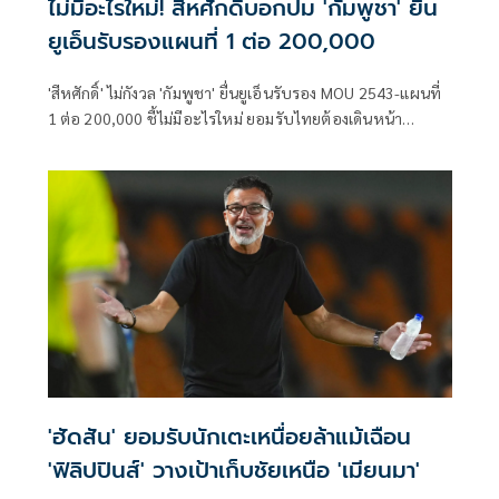
ไม่มีอะไรใหม่! สีหศักดิ์บอกปม 'กัมพูชา' ยื่น
ยูเอ็นรับรองแผนที่ 1 ต่อ 200,000
'สีหศักดิ์' ไม่กังวล 'กัมพูชา' ยื่นยูเอ็นรับรอง MOU 2543-แผนที่
1 ต่อ 200,000​ ชี้ไม่มีอะไรใหม่ ยอมรับไทยต้องเดินหน้า
UNCLOS หลัง 'กัมพูชา' เมินเจรจาทวิภาคี เตือนกรรมการสิทธิฯ
ระวังตกเป็นเครื่องมือเขมร​
'ฮัดสัน' ยอมรับนักเตะเหนื่อยล้าแม้เฉือน
'ฟิลิปปินส์' วางเป้าเก็บชัยเหนือ 'เมียนมา'