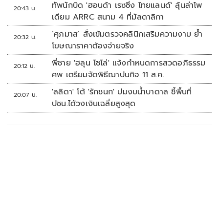
ทัพนักบิด 'ฮอนด้า เรซซิ่ง ไทยแลนด์' ลุ้นล่าโพ
20:43 น.
เดียม ARRC สนาม 4 ที่มัลดาลิกา
‘ศุภมาส’ สั่งเข้มตรวจคลินิกเสริมความงาม ย้ำ
20:32 น.
โฆษณาราคาต้องจ่ายจริง
พี่ชาย 'ฮลุน โซโล่' แจ้งกำหนดการสวดอภิธรรม
20:12 น.
ศพ เตรียมจัดพิธีฌาปนกิจ 11 ส.ค.
'ลลิดา' โต้ 'รักชนก' ปมงบน้ำบาดาล ชี้พื้นที่
20:07 น.
ปชน.ได้วงเงินเฉลี่ยสูงสุด