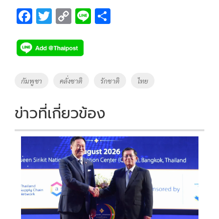
F
T
C
Li
S
ac
wi
o
n
h
e
tt
p
e
ar
b
er
y
e
o
Li
Tags
กัมพูชา
คลั่งชาติ
รักชาติ
ไทย
o
n
k
k
ข่าวที่เกี่ยวข้อง