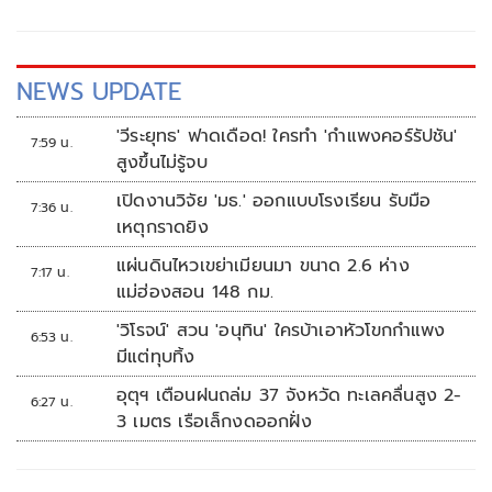
NEWS UPDATE
'วีระยุทธ' ฟาดเดือด! ใครทำ 'กำแพงคอร์รัปชัน'
7:59 น.
สูงขึ้นไม่รู้จบ
เปิดงานวิจัย 'มธ.' ออกแบบโรงเรียน รับมือ
7:36 น.
เหตุกราดยิง
แผ่นดินไหวเขย่าเมียนมา ขนาด 2.6 ห่าง
7:17 น.
แม่ฮ่องสอน 148 กม.
'วิโรจน์' สวน 'อนุทิน' ใครบ้าเอาหัวโขกกำแพง
6:53 น.
มีแต่ทุบทิ้ง
อุตุฯ เตือนฝนถล่ม 37 จังหวัด ทะเลคลื่นสูง 2-
6:27 น.
3 เมตร เรือเล็กงดออกฝั่ง