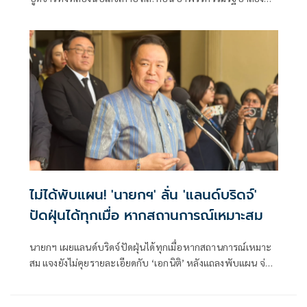
แน่นปึ้ก
ไม่ได้พับแผน! 'นายกฯ' ลั่น 'แลนด์บริดจ์'
ปัดฝุ่นได้ทุกเมื่อ หากสถานการณ์เหมาะสม
นายกฯ เผยแลนด์บริดจ์ปัดฝุ่นได้ทุกเมื่อหากสถานการณ์เหมาะ
สม แจงยังไม่คุยรายละเอียดกับ ‘เอกนิติ’ หลังแถลงพับแผน จ่อ
ถกบอร์ดอีอีซี ปมรถไฟ 3 สนามบิน ชี้ยังไม่ถึงขั้นยกเลิกสัญญา
ไม่ตอบคุย ซีพี ที่ฝรั่งเศส