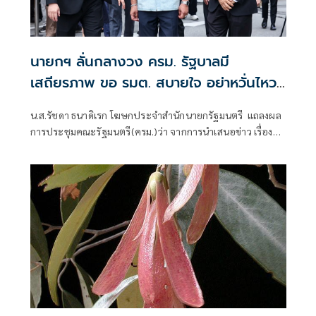
นายกฯ ลั่นกลางวง ครม. รัฐบาลมี
เสถียรภาพ ขอ รมต. สบายใจ อย่าหวั่นไหว
คำถามยุยง
น.ส.รัชดา ธนาดิเรก โฆษกประจำสำนักนายกรัฐมนตรี แถลงผล
การประชุมคณะรัฐมนตรี(ครม.)ว่า จากการนำเสนอข่าว เรื่อง
เสถียรภาพของรัฐบาล ซึ่งสื่อมวลชนรับทราบคำตอบจากพรรค
ร่วมรัฐบาลและนายกฯไปแล้วว่า รัฐบาลนี้มีเสถียรภาพและ
ทำงานร่วมกันอย่างเต็มที่