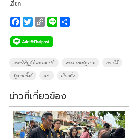
เลือก”
F
T
C
Li
S
ac
wi
o
n
h
e
tt
p
e
ar
b
er
y
e
o
Li
Tags
นายนิพิฏฐ์ อินทรสมบัติ
พรรคร่วมรัฐบาล
ภาคใต้
o
n
รัฐบาลอิ๊งค์
สส.
เลือกตั้ง
k
k
ข่าวที่เกี่ยวข้อง