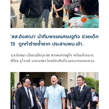
'สส.อังสณา' นำทีมพรรคเศรษฐกิจ ช่วยเด็ก
13 ถูกทำร้ายซ้ำซาก ประสานพม.เข้า
คุ้มครอง
น.ส.อังสณา เนียมวณิชกุล สส.พรรคเศรษฐกิจ พร้อมด้วยนาย
พิริยะ อุไรวงค์ นายวงศธร โชคภัทรชัยกิจ และนายอลงกต สง
พัฒน์แก้ว ผู้ช่วย สส. พรรคเศรษฐกิจ ได้รับเรื่องร้องเรียนจาก
มารดาของเด็กอายุ 13 ปี