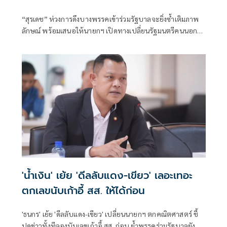
“สุรเดช” ห่วงการดึงบางพรรคเข้าร่วมรัฐบาลจะยิ่งซ้ำเติมภาพ
ลักษณ์ พร้อมเสนอให้นายกฯ เปิดทางเปลี่ยนรัฐมนตรีคนนอก
หากทำงานไม่ตอบโจทย์ และเปิดโอกาสคนมีความสามารถเข้า
มาช่วยแก้วิกฤติประเทศ
'น้ำเงิน' เย้ย 'ดีลลับแดง-เขียว' เลอะเทอะ
ตกเลขนับเก้าอี้ สส. ให้ได้ก่อน
'ธนกร' เย้ย 'ดีลลับแดง-เขียว' เปลี่ยนนายกฯ ตกคณิตศาสตร์ ชี้
ปูดข่าวทั้งทีลองนับเลขเก้าอี้ สส. ก่อน ย้ำพรรคร่วมรัฐบาลยัง