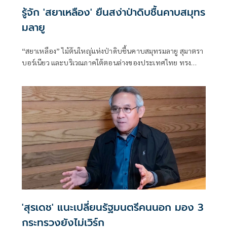
รู้จัก 'สยาเหลือง' ยืนสง่าป่าดิบชื้นคาบสมุทร
มลายู
“สยาเหลือง” ไม้ต้นใหญ่แห่งป่าดิบชื้นคาบสมุทรมลายู สุมาตรา
บอร์เนียว และบริเวณภาคใต้ตอนล่างของประเทศไทย ทรง
คุณค่าในตระกูลยาง
'สุรเดช' แนะเปลี่ยนรัฐมนตรีคนนอก มอง 3
กระทรวงยังไม่เวิร์ก