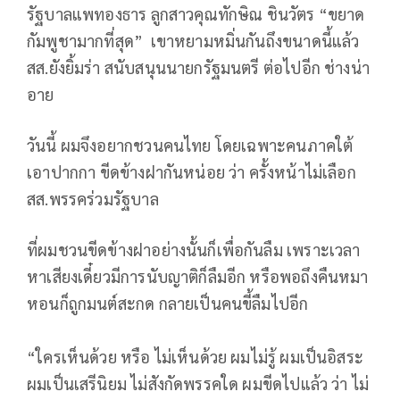
รัฐบาลแพทองธาร ลูกสาวคุณทักษิณ ชินวัตร “ขยาด
กัมพูชามากที่สุด” เขาหยามหมิ่นกันถึงขนาดนี้แล้ว
สส.ยังยิ้มร่า สนับสนุนนายกรัฐมนตรี ต่อไปอีก ช่างน่า
อาย
วันนี้ ผมจึงอยากชวนคนไทย โดยเฉพาะคนภาคใต้
เอาปากกา ขีดข้างฝากันหน่อย ว่า ครั้งหน้าไม่เลือก
สส.พรรคร่วมรัฐบาล
ที่ผมชวนขีดข้างฝาอย่างนั้นก็เพื่อกันลืม เพราะเวลา
หาเสียงเดี๋ยวมีการนับญาติก็ลืมอีก หรือพอถึงคืนหมา
หอนก็ถูกมนต์สะกด กลายเป็นคนขี้ลืมไปอีก
“ใครเห็นด้วย หรือ ไม่เห็นด้วย ผมไม่รู้ ผมเป็นอิสระ
ผมเป็นเสรีนิยม ไม่สังกัดพรรคใด ผมขีดไปแล้ว ว่า ไม่