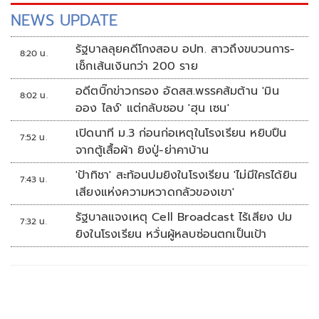
NEWS UPDATE
รัฐบาลลุยคดีโกงสอบ อปท. สาวถึงขบวนการ-
8:20 น.
เช็กเส้นเงินกว่า 200 ราย
อดีตบิ๊กข่าวกรอง อัดสส.พรรคส้มต้าน 'มิน
8:02 น.
ออง ไลง์' แต่กลับชอบ 'ฮุน เซน'
เปิดนาที ม.3 ก่อนก่อเหตุในโรงเรียน หยิบปืน
7:52 น.
จากตู้เสื้อผ้า ยิงปู่-ย่าคาบ้าน
'ป้าทิชา' สะท้อนปมยิงในโรงเรียน 'ไม่มีใครได้ยิน
7:43 น.
เสียงแห่งความหวาดกลัวของเขา'
รัฐบาลแจงเหตุ Cell Broadcast ไร้เสียง ปม
7:32 น.
ยิงในโรงเรียน หวั่นผู้หลบซ่อนตกเป็นเป้า