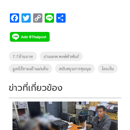
F
T
C
Li
S
ac
wi
o
n
h
e
tt
p
e
ar
b
er
y
e
o
Li
Tags
7.7ล้านบาท
ปานเทพ พงษ์พัวพันธ์
o
n
มูลนิธิยามเฝ้าแผ่นดิน
สนับสนุนการชุมนุม
โอนเงิน
k
k
ข่าวที่เกี่ยวข้อง