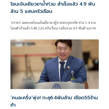
โอนเงินเยียวยาน้ำท่วม สำเร็จแล้ว 4.9 พัน
ล้าน 5 แสนครัวเรือน
'ภราดร' เผยยอดโอนเงินเยียวยาผู้ประสบอุทกภัย ช่วง 1-4 ธ.ค.
โอนสำเร็จแล้ว 548,126 ครัวเรือน วงเงินรวม 4.9 พันล้านบาท
‘คนละครึ่ง’พุ่ง! ทะลุ6.4พันล้าน เชือด55ร้าน
ค้า