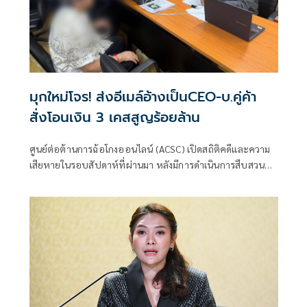
มุกใหม่โจร! ส่งอีเมล์อ้างเป็นCEO-บ.คู่ค้า
สั่งโอนเงิน 3 เคสสูญร้อยล้าน
ศูนย์ต่อต้านการฉ้อโกงออนไลน์ (ACSC) เปิดสถิติคดีและความ
เสียหายในรอบสัปดาห์ที่ผ่านมา หลังมีการดำเนินการสืบสวน
จับกุมพร้อมช่วยเหลือเหยื่อจากการถูกหลอกลวง ตั้งแต่วันที่ 17
- 23 พ.ค. 69