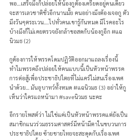
พอ…เสร็จมึงก็ปล่อยให้น้องกูต้องเครียดอยู่คนเดียว
จะสารเลวชาติชั่วอีกนานมั้ย คนอย่างมึงต้องเจอกู ตัว
มึงวันๆตระเวน….ไปทั่วคนเขารู้กันหมด มีโรคอะไร
บ้างมึงก็ไม่เคยตรวจยังกล้าขอสดกับน้องกูอีก #แฉ
นิวมธ (2)
กูต้องการให้พรรคโดมปฏิวัติออกมาแถลงเรื่องนี้
ทำไมพรรคถึงปล่อยให้คนแบบนี้เป็นหัวหน้าพรรค
การต่อสู้เพื่อประชาธิปไตยที่ไม่แคร์ไม่สนเรื่องเพศ
นำด้วย… มันอุบาทว์ทั้งหมด #แฉนิวมธ (3) อย่าให้กู
เห็นว่าใครแถหน้ามา #saveนิวมธ นะคะ
อีกรายโพสต์ว่า ไม่ใช่แค่เป็นหัวหน้าพรรคแต่ยังเป็น
สมาชิกแนวร่วมธรรมศาสตร์มีหน้ามีตาในขบวนการ
ประชาธิปไตย ซ้ายชายไทยจะสะดุดกับเรื่องเพศ