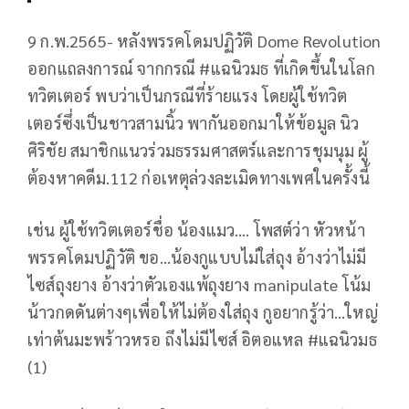
9 ก.พ.2565- หลังพรรคโดมปฏิวัติ Dome Revolution
ออกแถลงการณ์ จากกรณี #แฉนิวมธ ที่เกิดขึ้นในโลก
ทวิตเตอร์ พบว่าเป็นกรณีที่ร้ายแรง โดยผู้ใช้ทวิต
เตอร์ซึ่งเป็นชาวสามนิ้ว พากันออกมาให้ข้อมูล นิว
ศิริชัย สมาชิกแนวร่วมธรรมศาสตร์และการชุมนุม ผู้
ต้องหาคดีม.112 ก่อเหตุล่วงละเมิดทางเพศในครั้งนี้
เช่น ผู้ใช้ทวิตเตอร์ชื่อ น้องแมว…. โพสต์ว่า หัวหน้า
พรรคโดมปฏิวัติ ขอ…น้องกูแบบไม่ใส่ถุง อ้างว่าไม่มี
ไซส์ถุงยาง อ้างว่าตัวเองแพ้ถุงยาง manipulate โน้ม
น้าวกดดันต่างๆเพื่อให้ไม่ต้องใส่ถุง กูอยากรู้ว่า…ใหญ่
เท่าต้นมะพร้าวหรอ ถึงไม่มีไซส์ อิตอแหล #แฉนิวมธ
(1)