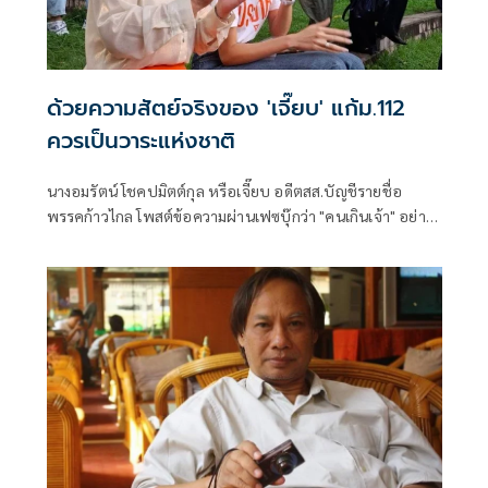
ด้วยความสัตย์จริงของ 'เจี๊ยบ' แก้ม.112
ควรเป็นวาระแห่งชาติ
นางอมรัตน์ โชคปมิตต์กุล หรือเจี๊ยบ อดีตสส.บัญชีรายชื่อ
พรรคก้าวไกล โพสต์ข้อความผ่านเฟซบุ๊กว่า "คนเกินเจ้า" อย่าง
น้อย 2 กลุ่ม