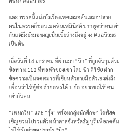
คนนึง #แฉนิวมธ
และ พรรคนี้แม่งบ้งเรื่องเพศเสมอต้นเสมอปลาย
คนในพรรคก็ชอบเมคฟันเฟมินิสต์ ปากพูดว่าคนเท่า
กันแต่มึงยังมองผญเป็นเบี้ยล่างมึงอยู่ งง #แฉนิวมธ
เป็นต้น
เมื่อวันที่ 14 มกราคม ที่ผ่านมา “นิว” ที่ถูกจับกุมด้วย
ข้อหา ม.112 ที่หอพักของเขา โดย นิว ศิริชัย ฝาก
ข้อความเป็นจดหมายที่เขียนตัวลายมือตัวเองส่งถึง
เพื่อนว่าให้สู้ต่อ ถ้าขอพรได้ 1 ข้อ อยากขอให้ คน
เท่ากับคน
“เพนกวิน” และ “รุ้ง” พร้อมกลุ่มนักศึกษา ไลฟ์สด
เชิญชวนไปรวมตัวหน้าศาลจังหวัดธัญบุรี เพื่อกดดัน
ไม่ให้รับคำขอฝากขัง “นิว”