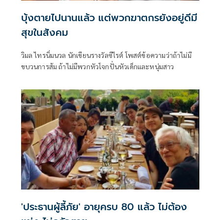
บุ้งตายไปนานแล้ว แต่พวกฆาตกรยังอยู่ดีมี
สุขในสังคม
วิมล ไทรนิ่มนวล นักเขียนรางวัลซีไรต์ โพสต์ข้อความว่าถ้าไม่มี
ขบวนการส้ม ถ้าไม่มีพวกหัวโจกปั่นหัวเด็กและหนุ่มสาว
'ประธานผู้ลี้ภัย' อายุครบ 80 แล้ว ไม่ต้อง