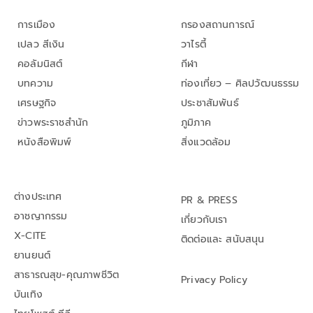
การเมือง
กรองสถานการณ์
เปลว สีเงิน
วาไรตี้
คอลัมนิสต์
กีฬา
บทความ
ท่องเที่ยว – ศิลปวัฒนธรรม
เศรษฐกิจ
ประชาสัมพันธ์
ข่าวพระราชสำนัก
ภูมิภาค
หนังสือพิมพ์
สิ่งแวดล้อม
ต่างประเทศ
PR & PRESS
อาชญากรรม
เกี่ยวกับเรา
X-CITE
ติดต่อและ สนับสนุน
ยานยนต์
สาธารณสุข-คุณภาพชีวิต
Privacy Policy
บันเทิง