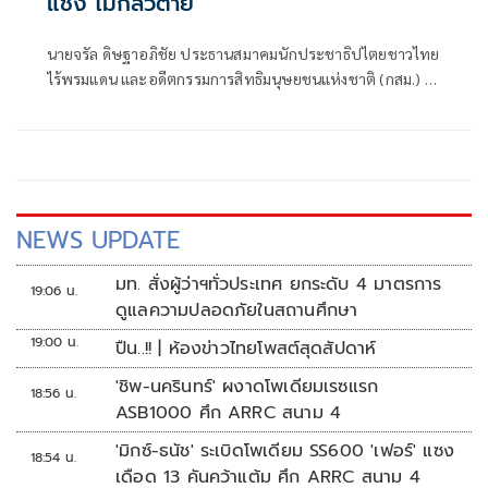
แช่ง ไม่กลัวตาย
นายจรัล ดิษฐาอภิชัย ประธานสมาคมนักประชาธิปไตยชาวไทย
ไร้พรมแดน และอดีตกรรมการสิทธิมนุษยชนแห่งชาติ (กสม.) ซึ่ง
ปัจจุบั
NEWS UPDATE
มท. สั่งผู้ว่าฯทั่วประเทศ ยกระดับ 4 มาตรการ
19:06 น.
ดูแลความปลอดภัยในสถานศึกษา
19:00 น.
ปืน..!! | ห้องข่าวไทยโพสต์สุดสัปดาห์
'ชิพ-นครินทร์' ผงาดโพเดียมเรซแรก
18:56 น.
ASB1000 ศึก ARRC สนาม 4
'มิกซ์-ธนัช' ระเบิดโพเดียม SS600 'เฟอร์' แซง
18:54 น.
เดือด 13 คันคว้าแต้ม ศึก ARRC สนาม 4