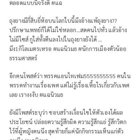
ตลอดแบบนี้จริงดิ #แฉ
ถุงยางมีกี่สิบยี่ห้อบนโลกใบนี้มึงอ้างแพ้ถุงยาง??
ปรึกษาแพทย์ก็ได้ไม่ใช่หลอก…สดคนไปทั่ว แล้วอ้าง
ไม่มีไซส์ กูใส่ทั้งตีนลงไปในถุงยางยังได้ …
มึง1กิโลเมตรเหรอ #แฉนิวมธ #นักการเมืองตัวน้อย
ธรรมศาสตร์
อีกคนโพสต์ว่า พรรคแอนไทเฟม5555555555 คนใน
พรรคทำงานเรื่องเพศ แต่ไม่รู้เรื่องเหี้ยไรเกี่ยวกับเพศ
เลย เรางงงับ #แฉนิวมธ
ยังมีโพสต์ระบุว่า ชอบสร้างเงื่อนไขให้ตัวเองได้ผล
ประโยชน์ ปล่อยความรู้สึกผิด ความรู้สึกแย่ รู้สึกวิตก
ไว้ที่ผู้หญิงคนนึง สุดท้ายก็แค่นักกิจกรรมเห็นแก่ตัว