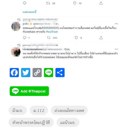
F
T
C
Li
S
ac
wi
o
n
h
e
tt
p
e
ar
b
er
y
e
o
Li
Tags
นิวมธ.
ม.112
ล่วงละเมิดทางเพศ
o
n
หัวหน้าพรรคโดมปฏิวัติ
แฉนิวมธ.
k
k