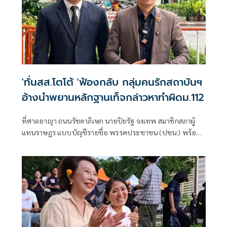
'ทั่นสส.โตโต้ 'ฟ้องกลับ กลุ่มคนรักสถาบันฯ
อ้างนำพยานหลักฐานเท็จกล่าวหาทำผิดม.112
ที่ศาลอาญา ถนนรัชดาภิเษก นายปิยรัฐ จงเทพ สมาชิกสภาผู้
แทนราษฎร แบบบัญชีรายชื่อ พรรคประชาชน (ปชน.) พร้อม
นายนรเศรษฐ์ น