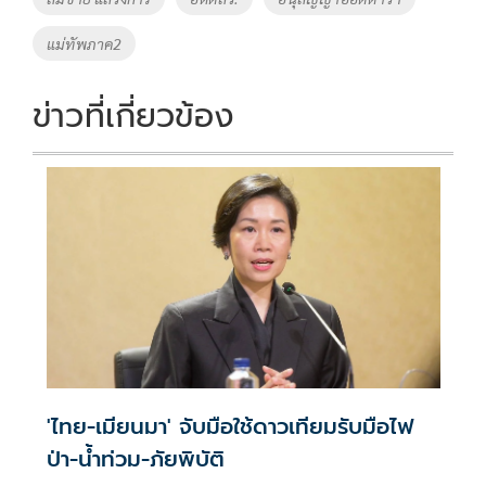
k
k
แม่ทัพภาค2
ข่าวที่เกี่ยวข้อง
'ไทย-เมียนมา' จับมือใช้ดาวเทียมรับมือไฟ
ป่า-น้ำท่วม-ภัยพิบัติ