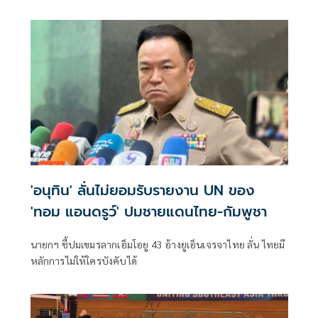
UNCLOS หลัง 'กัมพูชา' เมินเจรจาทวิภาคี เตือนกรรมการสิทธิฯ
ระวังตกเป็นเครื่องมือเขมร​
'อนุทิน' ลั่นไม่ยอมรับรายงาน UN ของ
'ทอม แอนดรูว์' ปมชายแดนไทย-กัมพูชา
นายกฯ ชี้ปมเขมรลากเอ็มโอยู 43 อ้างยูเอ็นเจรจาไทย ลั่น ไทยมี
หลักการไม่ให้ใครบังคับได้