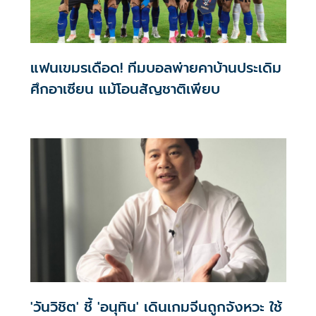
แฟนเขมรเดือด! ทีมบอลพ่ายคาบ้านประเดิม
ศึกอาเซียน แม้โอนสัญชาติเพียบ
'วันวิชิต' ชี้ 'อนุทิน' เดินเกมจีนถูกจังหวะ ใช้