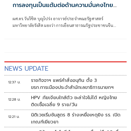
การลงทุนเป็นแต้มต่อด้านความมั่นคงไทย
สร้างมูลค่าเพิ่มในสายตาจีนเหนือกัมพูชา
ผศ.ดร.วันวิชิต บุญโปร่ง อาจารย์ประจำคณะรัฐศาสตร์
มหาวิทยาลัยรังสิต มองว่า การเยือนสาธารณรัฐประชาชนจีน
ของนายกรัฐมนตรี นายอนุ
NEWS UPDATE
ราชกิจจาฯ แพร่คำสั่งอนุทิน ตั้ง 3
12:37 น.
ขรก.การเมืองประจำสำนักเลขาธิการนายกฯ
HPV ภัยเงียบใกล้ตัว ชะล่าใจไม่ได้ หญิงไทย
12:28 น.
ติดเชื้อเฉลี่ย 9 ราย/วัน
นิติเวชเริ่มชันสูตร 8 ร่างเหยื่อเหตุยิง รร. เปิด
12:21 น.
เกณฑ์เยียวยา