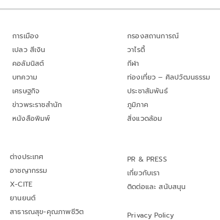
การเมือง
กรองสถานการณ์
เปลว สีเงิน
วาไรตี้
คอลัมนิสต์
กีฬา
บทความ
ท่องเที่ยว – ศิลปวัฒนธรรม
เศรษฐกิจ
ประชาสัมพันธ์
ข่าวพระราชสำนัก
ภูมิภาค
หนังสือพิมพ์
สิ่งแวดล้อม
ต่างประเทศ
PR & PRESS
อาชญากรรม
เกี่ยวกับเรา
X-CITE
ติดต่อและ สนับสนุน
ยานยนต์
สาธารณสุข-คุณภาพชีวิต
Privacy Policy