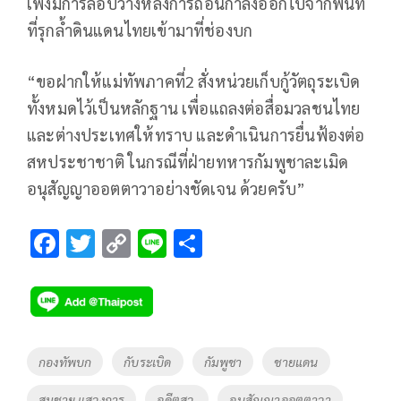
เพิ่งมีการลอบวางหลังการถอนกำลังออกไปจากพื้นที่
ที่รุกล้ำดินแดนไทยเข้ามาที่ช่องบก
“ขอฝากให้แม่ทัพภาคที่2 สั่งหน่วยเก็บกู้วัตถุระเบิด
ทั้งหมดไว้เป็นหลักฐาน เพื่อแถลงต่อสื่อมวลชนไทย
และต่างประเทศให้ทราบ และดำเนินการยื่นฟ้องต่อ
สหประชาชาติ ในกรณีที่ฝ่ายทหารกัมพูชาละเมิด
อนุสัญญาออตตาวาอย่างชัดเจน ด้วยครับ”
F
T
C
Li
S
ac
wi
o
n
h
e
tt
p
e
ar
b
er
y
e
o
Li
Tags
กองทัพบก
กับระเบิด
กัมพูชา
ชายแดน
o
n
สมชาย แสวงการ
อดีตสว.
อนุสัญญาออตตาวา