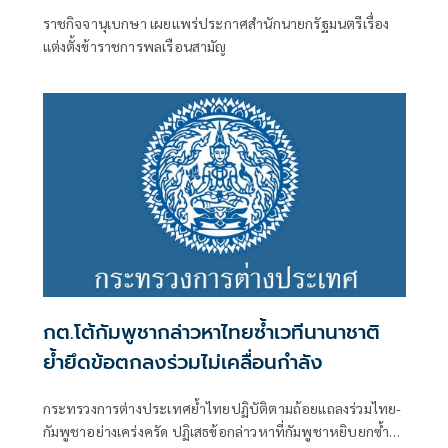
ราชกิจจานุเบกษา เผยแพร่ประกาศสำนักนายกรัฐมนตรีเรื่อง
แต่งตั้งข้าราชการพลเรือนสามัญ
กต.โต้กัมพูชากล่าวหาไทยซ้ำเวทีนานาชาติ
ย้ำยึดข้อตกลงร่วมไม่เคลื่อนกำลัง
กระทรวงการต่างประเทศย้ำไทยปฏิบัติตามถ้อยแถลงร่วมไทย-
กัมพูชาอย่างเคร่งครัด ปฏิเสธข้อกล่าวหาที่กัมพูชาหยิบยกซ้ำใน