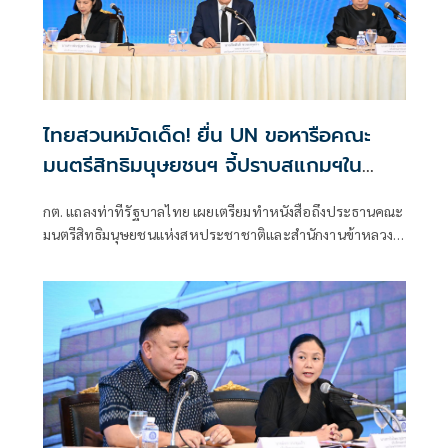
ไทยสวนหมัดเด็ด! ยื่น UN ขอหารือคณะ
มนตรีสิทธิมนุษยชนฯ จี้ปราบสแกมฯใน
กัมพูชา โต้ยิบรายงาน 'ทอม แอนดรูว์ส'
กต. แถลงท่าทีรัฐบาลไทย เผยเตรียมทำหนังสือถึงประธานคณะ
มนตรีสิทธิมนุษยชนแห่งสหประชาชาติและสำนักงานข้าหลวง
ใหญ่สิทธิมนุษยชน ที่นครเจนีวา หลัง “ทอม แอนดรูส์” เสนอ
รายงานพิเศษพาดพิงประเทศไทย มีหลายประเด็นที่ไม่เห็นด้วย
ชี้กระทบความเป็นกลาง -เที่ยงธรรม “สีหศักดิ์”