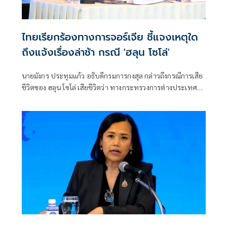
ไทยเรียกร้องทางการจอร์เจีย ชี้แจงเหตุใด
ถึงแจ้งเรื่องล่าช้า กรณี 'ฮลุน โซโล่'
นายมังกร ประทุมแก้ว อธิบดีกรมการกงสุล กล่าวถึงกรณีการเสีย
ชีวิตของ ฮลุน โซโล่ เสียชีวิตว่า ทางกระทรวงการต่างประเทศ
ขอแสดงความเสียใจอย่างสุดซึ้งกับครอบครัว และ นายสีหศักดิ์
พวงเกตุแก้ว รองนายกฯ และ รมว.ต่างประเทศ จะหาโอกาสพูด
คุยกับครอบครัวผู้สูญเสียอีกครั้งหนึ่ง