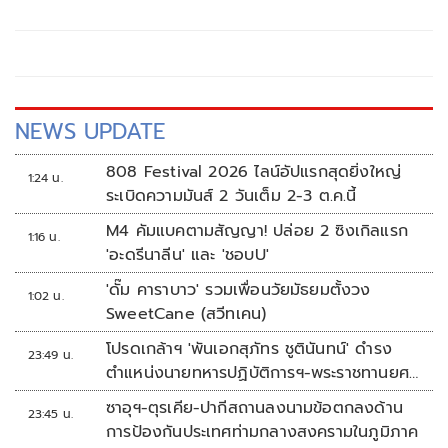
เวทีนานาชาติ พร้อมยืนยันเดินหน้าแก้ปัญหาผ่
NEWS UPDATE
808 Festival 2026 ไลน์อัปแรกสุดยิ่งใหญ่
1:24 น.
ระเบิดความมันส์ 2 วันเต็ม 2-3 ต.ค.นี้
M4 คัมแบคตามสัญญา! ปล่อย 2 ซิงเกิลแรก
1:16 น.
'อะดรีนาลีน' และ 'ชอบU'
'ดั๊ม คาราบาว' รวมเพื่อนวัยมัธยมตั้งวง
1:02 น.
SweetCane (สวีทเคน)
โปรดเกล้าฯ 'พันเอกสุภัทร ชูตินันทน์' ดำรง
23:49 น.
ตำแหน่งนายทหารปฏิบัติการฯ-พระราชทานยศ
'พลตรี'
ซาอุฯ-ตุรเคีย-ปากีสถานลงนามข้อตกลงด้าน
23:45 น.
การป้องกันประเทศท่ามกลางสงครามในภูมิภาค