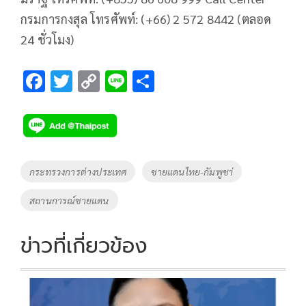
กรมการกงสุล โทรศัพท์: (+66) 2 572 8442 (ตลอด
24 ชั่วโมง)
F
T
C
Li
S
ac
wi
o
n
h
e
tt
p
e
ar
b
er
y
e
o
Li
Tags
กระทรวงการต่างประเทศ
ชายแดนไทย-กัมพูชา่
o
n
สถานการณ์ชายแดน
k
k
ข่าวที่เกี่ยวข้อง