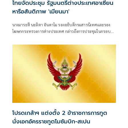
ไทยจัดประชุม รัฐมนตรีต่างประเทศอาเซียน
หารือสันติภาพ 'เมียนมา'
นางมาระตี นะลิตา อันดาโม รองอธิบดีกรมสารนิเทศและรอง
โฆษกกระทรวงการต่างประเทศ กล่าวถึงการประชุมในกรอบ
อาเซียนตามที่กระทรวงการต่างประเทศฟิลิปปินส์ได้แจ้ง
ข่าวสารเมื่อเช้านี้ว่า นายสีหศักดิ์ พวงเกตุแก้ว รองนายกรัฐมนตรี
และรัฐมนตรีว่าการกระทรวงการต่างประเทศ
โปรดเกล้าฯ แต่งตั้ง 2 ข้าราชการการทูต
นั่งเอกอัครราชทูตโมซัมบิก-สเปน