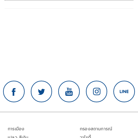
การเมือง
กรองสถานการณ์
เปลว สีเงิน
วาไรตี้