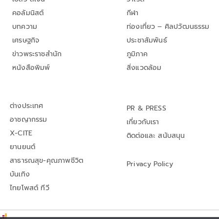
คอลัมนิสต์
กีฬา
บทความ
ท่องเที่ยว – ศิลปวัฒนธรรม
เศรษฐกิจ
ประชาสัมพันธ์
ข่าวพระราชสำนัก
ภูมิภาค
หนังสือพิมพ์
สิ่งแวดล้อม
ต่างประเทศ
PR & PRESS
อาชญากรรม
เกี่ยวกับเรา
X-CITE
ติดต่อและ สนับสนุน
ยานยนต์
สาธารณสุข-คุณภาพชีวิต
Privacy Policy
บันเทิง
ไทยโพสต์ ทีวี