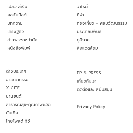
เปลว สีเงิน
วาไรตี้
คอลัมนิสต์
กีฬา
บทความ
ท่องเที่ยว – ศิลปวัฒนธรรม
เศรษฐกิจ
ประชาสัมพันธ์
ข่าวพระราชสำนัก
ภูมิภาค
หนังสือพิมพ์
สิ่งแวดล้อม
ต่างประเทศ
PR & PRESS
อาชญากรรม
เกี่ยวกับเรา
X-CITE
ติดต่อและ สนับสนุน
ยานยนต์
สาธารณสุข-คุณภาพชีวิต
Privacy Policy
บันเทิง
ไทยโพสต์ ทีวี