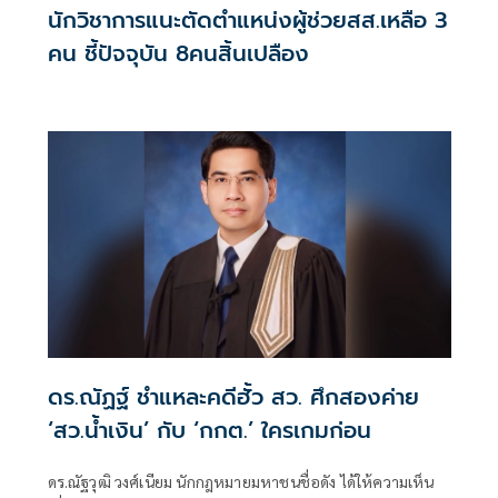
นักวิชาการแนะตัดตำแหน่งผู้ช่วยสส.เหลือ 3
คน ชี้ปัจจุบัน 8คนสิ้นเปลือง
ดร.ณัฏฐ์ ชำแหละคดีฮั้ว สว. ศึกสองค่าย
‘สว.น้ำเงิน’ กับ ‘กกต.’ ใครเกมก่อน
ดร.ณัฐวุฒิ วงศ์เนียม นักกฎหมายมหาชนชื่อดัง ได้ให้ความเห็น