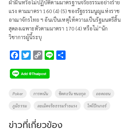
ฝ่าฝืนหรือไม่ปฏิบัติตามมาตรฐานจริยธรรมอย่างร้าย
แรง ตามมาตรา 160 (4) (5) ของรัฐธรรมนูญแห่งราช
อาณาจักรไทย ฯ อันเป็นเหตุให้ความเป็นรัฐมนตรีสิ้น
สุดลงเฉพาะตัวตามมาตรา 170 (4) หรือไม่”นัก
วิชาการผู้นี้ระบุ
F
T
C
Li
S
ac
wi
o
n
h
e
tt
p
e
ar
b
er
y
e
o
Li
Tags
Poker
การพนัน
ชิดตะวัน ชนะกุล
ถอดถอน
o
n
ภูมิธรรม
ละเมิดจริยธรรมร้ายแรง
ไพ่โป๊กเกอร์
k
k
ข่าวที่เกี่ยวข้อง