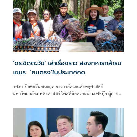
'ดร.ชิดตะวัน' เล่าเรื่องราว สองทหารกล้ารบ
เขมร ‘คนตรง’ในประเทศคด
รศ.ดร.ชิดตะวัน ชนะกุล อาจารย์คณะเศรษฐศาสตร์
มหาวิทยาลัยเกษตรศาสตร์ โพสต์ข้อความผ่านเฟซบุ๊ก ผู้การ
ธรรมนูญ => ผู้การกัญญณัต