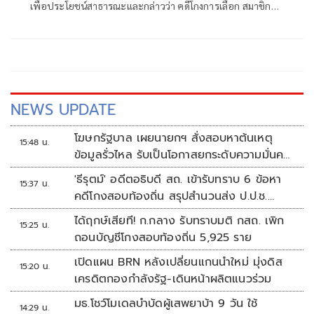
เพื่อประโยชน์สาธารณะและกล่าวว่า คดีโกงการเลือก สมาชิก
วุฒิสภา ปี 2567 หรือที่เรียกว่า “คดีฮั้ว สว.” แบ่งเป็น 2 ส่วน
NEWS UPDATE
โฆษกรัฐบาล เผยนายกฯ สั่งสอบหาต้นเหตุ
15:48 น.
ข้อมูลรั่วไหล รับเป็นโอกาสยกระดับความมั่นคง
ปลอดภัยข้อมูลภาครัฐทั้งระบบ
'ธีรุตม์' อดีตอธิบดี สถ. เข้ารับทราบ 6 ข้อหา
15:37 น.
คดีโกงสอบท้องถิ่น สรุปสำนวนส่ง ป.ป.ช.
สัปดาห์หน้า
ได้ฤกษ์เสียที! ก.กลาง รับทราบมติ กสถ. เพิก
15:25 น.
ถอนบัญชีโกงสอบท้องถิ่น 5,925 ราย
เปิดแผน BRN หลังเปลี่ยนแกนนำใหม่ มุ่งดิส
15:20 น.
เครดิตกองกำลังรัฐ-เดินหน้าผลิตแนวร่วม
มธ.โชว์โมเดลบำบัดผู้เสพยาบ้า 9 วัน ใช้
14:29 น.