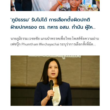
'ภูมิธรรม' รับไม่ได้ การเลือกตั้งผิดปกติ
ฝ่ายปกครอง ตร. ทหาร อสม. กำนัน ผู้ใหญ่
บ้าน ทำให้เกิดข้อกังขา
นายภูมิธรรม เวชยชัย แกนนำพรรคเพื่อไทย โพสต์ข้อความผ่าน
เฟซบุ๊ก Phumtham Wechayachai ระบุว่าการเลือกตั้งที่ผิด
ปกติต้องมีคนรับผิดชอ