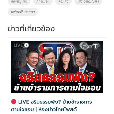
Tags
กองหนุนลุง
การเมือง
ดร.เสรี
เสรี วงษ์มณฑา
o
n
แฟนคลับนายกฯ
k
k
ข่าวที่เกี่ยวข้อง
LIVE จริยธรรมพัง? ย้ายข้าราชการ
ตามใจชอบ | ห้องข่าวไทยโพสต์