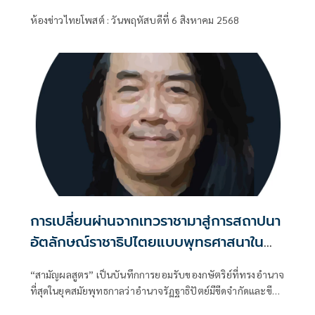
ห้องข่าวไทยโพสต์ : วันพฤหัสบดีที่ 6 สิงหาคม 2568
การเปลี่ยนผ่านจากเทวราชามาสู่การสถาปนา
อัตลักษณ์ราชาธิปไตยแบบพุทธศาสนาใน
พระไตรปิฏก : สามัญผลสูตรในฐานะทฤษฎี
“สามัญผลสูตร” เป็นบันทึกการยอมรับของกษัตริย์ที่ทรงอำนาจ
ขีดจำกัดของอำนาจรัฐเหนือแรงงานและ
ที่สุดในยุคสมัยพุทธกาลว่าอำนาจรัฏฐาธิปัตย์มีขีดจำกัดและขีด
ทรัพย์สิน
จำกัดนั้นอยู่ที่พรมแดนระหว่างร่างกายและจิตใจของพลเมือง