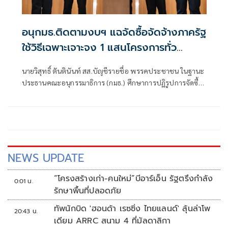
อนุกมธ.ติดตามงบฯ แฉจัดซื้อจัดจ้างภาครัฐ
ใช้วิธีเฉพาะเจาะจง 1 แสนโครงการทั่ว
ประเทศ เอื้อทุจริตงบกว่า 5 หมื่นล้านบาท
นายวิสุทธิ์ ตันตินันท์ สส.บัญชีรายชื่อ พรรคประชาชน ในฐานะ
ประธานคณะอนุกรรมาธิการ (กมธ.) ศึกษาการปฏิรูปการจัดซื้อ
จัดจ้างภาครัฐ ภายใต้คณะกรรมาธิการศึกษาการจัดทำและ
ติดตามการบริหารงบประมาณ สภาผู้แทนราษฎร แถลงความ
คืบหน้า "การศึกษาการปฏิรูปการจัดซื้อจัดจ้างภาครัฐ" ว่า คณะ
อนุกรรมาธิการชุดนี้ประกอบด้วยตัวแทน สส.
NEWS UPDATE
“โครงสร้างเก่า-คนใหม่”บีอาร์เอ็น รัฐตรึงกำลัง
0:01 น.
รักษาพื้นที่ปลอดภัย
ทัพนักบิด 'ฮอนด้า เรซซิ่ง ไทยแลนด์' ลุ้นล่าโพ
20:43 น.
เดียม ARRC สนาม 4 ที่มัลดาลิกา