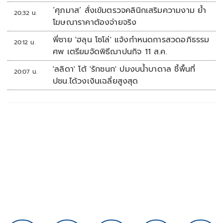
‘ศุภมาส’ สั่งเข้มตรวจคลินิกเสริมความงาม ย้ำ
20:32 น.
โฆษณาราคาต้องจ่ายจริง
พี่ชาย 'ฮลุน โซโล่' แจ้งกำหนดการสวดอภิธรรม
20:12 น.
ศพ เตรียมจัดพิธีฌาปนกิจ 11 ส.ค.
'ลลิดา' โต้ 'รักชนก' ปมงบน้ำบาดาล ชี้พื้นที่
20:07 น.
ปชน.ได้วงเงินเฉลี่ยสูงสุด