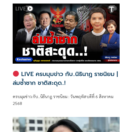
LIVE ครบมุมข่าว กับ..นิธินาฏ ราชนิยม |
ล่มซ้ำซาก ชาติสะดุด..!
ครบมุมข่าว กับ..นิธินาฏ ราชนิยม : วันพฤหัสบดีที่ 6 สิงหาคม
2568