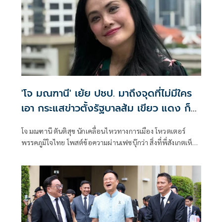
'โจ มณฑานี' เย้ย ปชป. มาถึงจุดที่ไม่มีใคร
เอา กระแสข่าวตั้งรัฐบาลส้ม เขียว แดง ก็
ยังไม่มีฟ้าเลย
โจ มณฑานี ตันติสุข นักเคลื่อนไหวทางการเมือง โหวตเตอร์
พรรคภูมิใจไทย โพสต์ข้อความผ่านเฟซบุ๊กว่า สิ่งที่พี่สังเกตเห็น
ในกระแสข่าวรัฐบาลส้มโอแดงคือ ไม่มีฟ้าอยู่ในนั้นเลย มาถึงจุด
ที่เป็นพรรคที่ทุกฝั่งลืมได้ไงเนี้ย