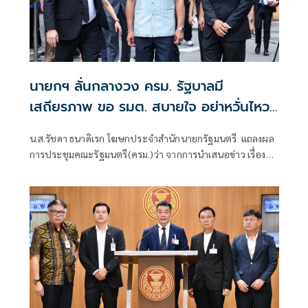
นายกฯ ลั่นกลางวง ครม. รัฐบาลมี
เสถียรภาพ ขอ รมต. สบายใจ อย่าหวั่นไหว
คำถามยุยง
น.ส.รัชดา ธนาดิเรก โฆษกประจำสำนักนายกรัฐมนตรี แถลงผล
การประชุมคณะรัฐมนตรี(ครม.)ว่า จากการนำเสนอข่าว เรื่อง
เสถียรภาพของรัฐบาล ซึ่งสื่อมวลชนรับทราบคำตอบจากพรรค
ร่วมรัฐบาลและนายกฯไปแล้วว่า รัฐบาลนี้มีเสถียรภาพและ
ทำงานร่วมกันอย่างเต็มที่