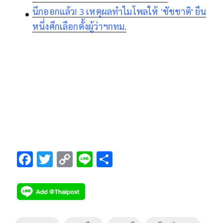
นึกออกแล้ว! 3 เหตุผลทำไมโพลให้ 'ชัชชาติ' ยืน
หนึ่งศึกเลือกตั้งผู้ว่าฯกทม.
F
T
C
Li
S
ac
wi
o
n
h
e
tt
p
e
ar
b
er
y
e
o
Li