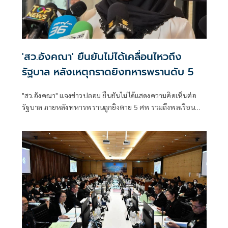
'สว.อังคณา' ยืนยันไม่ได้เคลื่อนไหวถึง
รัฐบาล หลังเหตุกราดยิงทหารพรานดับ 5
"สว.อังคณา" แจงข่าวปลอม ยืนยันไม่ได้แสดงความคิดเห็นต่อ
รัฐบาล ภายหลังทหารพรานถูกยิงตาย 5 ศพ รวมถึงพลเรือน
และเด็กได้รับบาดเจ็บ มีการประกาศขยายอำนาจการใช้กฎ
อัยการศึกในการตรวจค้น