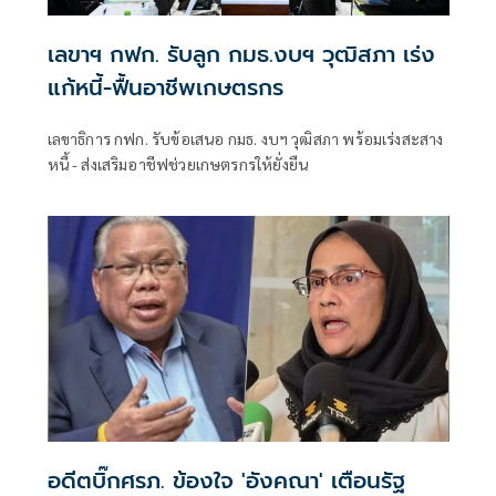
เลขาฯ กฟก. รับลูก กมธ.งบฯ วุฒิสภา เร่ง
แก้หนี้-ฟื้นอาชีพเกษตรกร
เลขาธิการ กฟก. รับข้อเสนอ กมธ. งบฯ วุฒิสภา พร้อมเร่งสะสาง
หนี้ - ส่งเสริมอาชีฟช่วยเกษตรกรให้ยั่งยืน
อดีตบิ๊กศรภ. ข้องใจ 'อังคณา' เตือนรัฐ