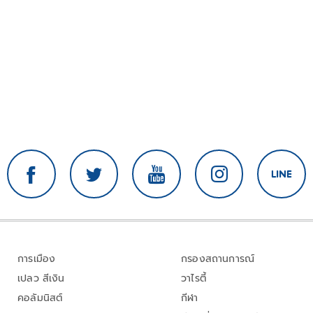
การเมือง
กรองสถานการณ์
เปลว สีเงิน
วาไรตี้
คอลัมนิสต์
กีฬา