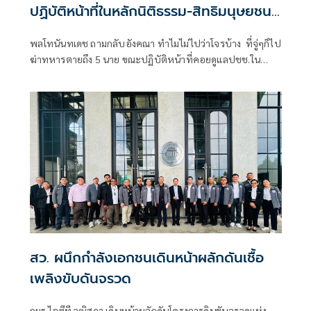
ปฏิบัติหน้าที่ในหลักนิติธรรม-สิทธิมนุษยชน
ถาม 'ทำไมไม่ไปว่าโจรบ้าง'
พลโทนันทเดช ถามกลับอังคณา ทำไมไม่ไปว่าโจรบ้าง ที่จู่ๆก็ไป
ฆ่าทหารตายถึง 5 นาย ขณะปฏิบัติหน้าที่คอยดูแลปชช.ใน
พื้นที่ ทหารเหล่านั้นก็มีครอบครัว
สว. ผนึกกำลังเอกชนเดินหน้าผลักดันเชื้อ
เพลิงขับดันจรวด
กมธ.ไอซีที วุฒิสภา เดินหน้าผลักดันโครงการดินขับจรวดแห่ง