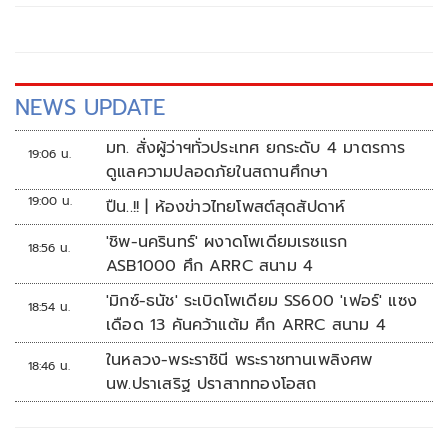
NEWS UPDATE
มท. สั่งผู้ว่าฯทั่วประเทศ ยกระดับ 4 มาตรการ
19:06 น.
ดูแลความปลอดภัยในสถานศึกษา
19:00 น.
ปืน..!! | ห้องข่าวไทยโพสต์สุดสัปดาห์
'ชิพ-นครินทร์' ผงาดโพเดียมเรซแรก
18:56 น.
ASB1000 ศึก ARRC สนาม 4
'มิกซ์-ธนัช' ระเบิดโพเดียม SS600 'เฟอร์' แซง
18:54 น.
เดือด 13 คันคว้าแต้ม ศึก ARRC สนาม 4
ในหลวง-พระราชินี พระราชทานเพลิงศพ
18:46 น.
นพ.ปราเสริฐ ปราสาททองโอสถ