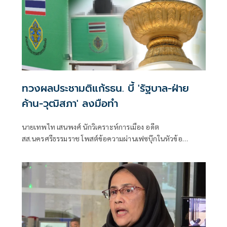
ทวงผลประชามติแก้รธน. บี้ 'รัฐบาล-ฝ่าย
ค้าน-วุฒิสภา' ลงมือทำ
นายเทพไท เสนพงศ์ นักวิเคราะห์การเมือง อดีต
สส.นครศรีธรรมราช โพสต์ข้อความผ่านเฟซบุ๊กในหัวข้อ
"กระตุกเตือน : ทวงผลประชามติ แก้ไขรัฐธรรมนูญ" โดยระบุว่า