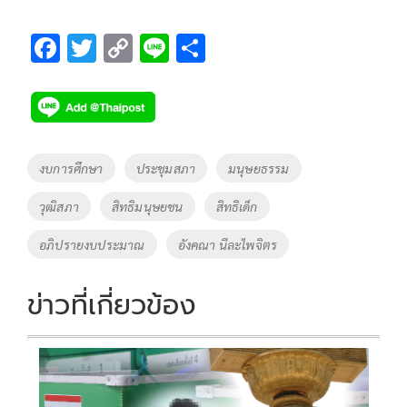
F
T
C
Li
S
ac
wi
o
n
h
e
tt
p
e
ar
b
er
y
e
o
Li
Tags
งบการศึกษา
ประชุมสภา
มนุษยธรรม
o
n
วุฒิสภา
สิทธิมนุษยชน
สิทธิเด็ก
k
k
อภิปรายงบประมาณ
อังคณา นีละไพจิตร
ข่าวที่เกี่ยวข้อง