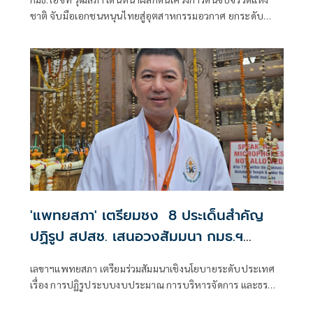
ชาติ จับมือเอกชนหนุนไทยสู่อุตสาหกรรมอวกาศ ยกระดับ
เทคโนโลยีประเทศชาติบนเวทีโลก
'แพทยสภา' เตรียมชง 8 ประเด็นสำคัญ
ปฏิรูป สปสช. เสนอวงสัมมนา กมธ.ฯ
วุฒิสภา พิจารณา
เลขาฯแพทยสภา เตรียมร่วมสัมมนาเชิงนโยบายระดับประเทศ
เรื่อง การปฏิรูประบบงบประมาณ การบริหารจัดการ และธร
รมาภิบาลกองทุนหลักประกันสุขภาพแห่งชาติ