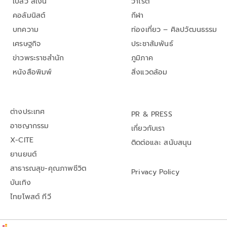
เปลว สีเงิน
วาไรตี้
คอลัมนิสต์
กีฬา
บทความ
ท่องเที่ยว – ศิลปวัฒนธรรม
เศรษฐกิจ
ประชาสัมพันธ์
ข่าวพระราชสำนัก
ภูมิภาค
หนังสือพิมพ์
สิ่งแวดล้อม
ต่างประเทศ
PR & PRESS
อาชญากรรม
เกี่ยวกับเรา
X-CITE
ติดต่อและ สนับสนุน
ยานยนต์
สาธารณสุข-คุณภาพชีวิต
Privacy Policy
บันเทิง
ไทยโพสต์ ทีวี