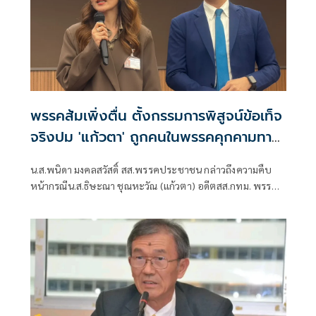
พรรคส้มเพิ่งตื่น ตั้งกรรมการพิสูจน์ข้อเท็จ
จริงปม 'แก้วตา' ถูกคนในพรรคคุกคามทาง
เพศ
น.ส.พนิดา มงคลสวัสดิ์ สส.พรรคประชาชน กล่าวถึงความคืบ
หน้ากรณีน.ส.ธิษะณา ชุณหะวัณ (แก้วตา) อดีตสส.กทม. พรรค
ประชาชน ถูกคุกคามทางเพศ ว่า ได้มีการตั้งคณะกรรมการโดย
ไม่มีผู้ที่มีส่วนเกี่ยวข้องกับสภาชุดที่ผ่านมาขึ้นมา เพื่อเปิดพื้นที่
ให้ผู้เสียหายรู้สึกสบายใจที่สุด วางใจที่สุด และปลอดภัยที่สุด