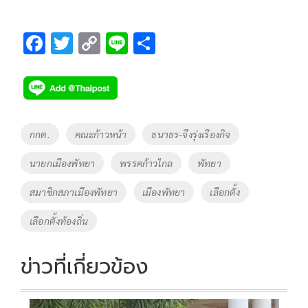
F
T
C
Li
S
ac
wi
o
n
h
e
tt
p
e
ar
b
er
y
e
o
Li
Tags
กกต.
คณะก้าวหน้า
ธนาธร-จึงรุ่งเรืองกิจ
o
n
นายกเมืองพัทยา
พรรคก้าวไกล
พัทยา
k
k
สมาชิกสภาเมืองพัทยา
เมืองพัทยา
เลือกตั้ง
เลือกตั้งท้องถิ่น
ข่าวที่เกี่ยวข้อง