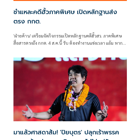
ชำแหละคดีฮั้วภาคพิเศษ เปิดหลักฐานส่ง
ตรง กกต.
'ฝ่ายค้าน' เตรียมจัดกิจกรรมเปิดหลักฐานคดีฮั้วสว. ภาคพิเศษ
สื่อสารตรงถึง กกต. 4 ส.ค.นี้ รับ ต้องทำงานแข่งเวลา แย้ม หาก
ยกคำร้องทั้งหมด-ตัดตอนบางรายส่งศาล ต้องดูเข้าข่ายละเว้น
การปฏิบัติหน้าที่หรือไม่
มาแล้วศาสดาส้ม! 'ปิยบุตร' ปลุกเร้าพรรค