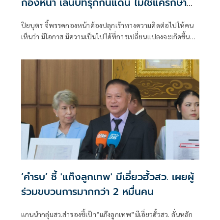
กองหน้า เล่นบทรุกกินแดน ไม่ใช่แค่รักษา
ฐานที่มั่น
ปิยบุตร จี้พรรคกองหน้าต้องปลุกเร้าทางความคิดต่อไปให้คน
เห็นว่า มีโอกาส มีความเป็นไปได้ที่การเปลี่ยนแปลงจะเกิดขึ้น
และจะเกิดขึ้นในไม่ช้านี้
‘คำรบ’ ชี้ 'แก๊งลูกเทพ' มีเอี่ยวฮั้วสว. เผยผู้
ร่วมขบวนการมากกว่า 2 หมื่นคน
แกนนำกลุ่มสว.สำรองชี้เป้า”แก๊งลูกเทพ”มีเอี่ยวฮั้วสว. ลั่นหลัก