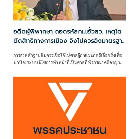
อดีตผู้พิพากษา ถอดรหัสกม.ฮั้วสว. เหตุใด
ตัดสิทธิทางการเมือง จึงไม่ควรอิงมาตรฐาน
เดียวกับคดีอาญา
การส่งหลักฐานอันควรเชื่อได้ไปศาลฎีกาแผนกคดีเลือกตั้งเพื่อ
ปกป้องระบบ มิใช่การทำหน้าที่เป็นศาลที่พิจารณาคดีอาญา
เพื่อลงโทษตัวบุคคล