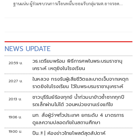
ฐานแน่น ผู้ร่วมขบวนการเรือนหมื่น ยอมรับกลุ่มรมต.อาจรอด
เพราะคดีอาญา หลักฐานต้องชัดสิ้นข้อสงสัย เตือนกกต.หากไม่
ส่งศาลฎีกาสอย 138 สว.โดนร้องเอาผิดติดคุก!
NEWS UPDATE
วธ.เตรียมพร้อม พิธีการศพในพระบรมราชานุ
20:59 น.
เคราะห์ เหตุยิงในโรงเรียน
ในหลวง ทรงรับผู้เสียชีวิตและบาดเจ็บจากเหตุก
20:27 น.
ราดยิงในโรงเรียน ไว้ในพระบรมราชานุเคราะห์
ชาวบุรีรัมย์ร้องทุกข์ น้ำท่วมนาข้าวซ้ำซากทุกปี
20:13 น.
รถเล็กผ่านไม่ได้ วอนหน่วยงานเร่งแก้ไข
มท. สั่งผู้ว่าฯทั่วประเทศ ยกระดับ 4 มาตรการ
19:06 น.
ดูแลความปลอดภัยในสถานศึกษา
19:00 น.
ปืน..!! | ห้องข่าวไทยโพสต์สุดสัปดาห์