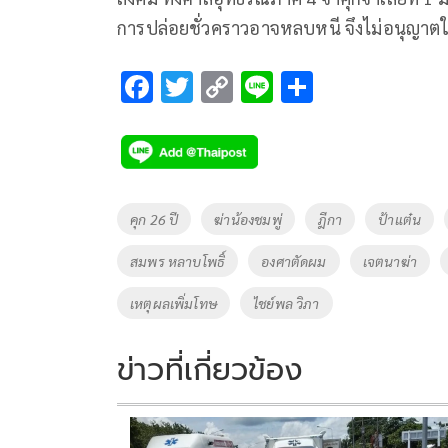
การปล่อยชั่วคราวอาจหลบหนี จึงไม่อนุญาตให
F
T
C
Li
S
ac
wi
o
n
h
e
tt
p
e
ar
b
er
y
e
o
Li
Tags
คุก 26 ปี
ฆ่าน้องชมพู่
ฎีกา
ป้าแต๋น
o
n
สมพร หลาบโพธิ์
องศาตัดผม
เจตนาฆ่า
k
k
เหตุผลเพิ่มโทษ
ไชย์พล วิภา
ข่าวที่เกี่ยวข้อง