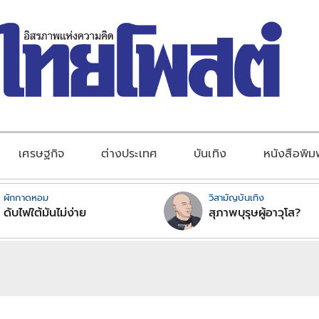
เศรษฐกิจ
ต่างประเทศ
บันเทิง
หนังสือพิม
ผักกาดหอม
วิสามัญบันเทิง
ดับไฟใต้มันไม่ง่าย
สุภาพบุรุษผู้อาวุโส?