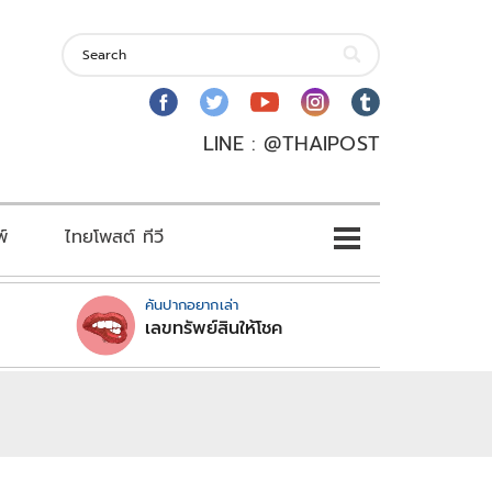
LINE : @THAIPOST
พ์
ไทยโพสต์ ทีวี
คันปากอยากเล่า
เลขทรัพย์สินให้โชค