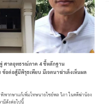
พู่ ศาลอุทธรณ์ภาค 4 ชี้หลักฐาน
้อต่อสู้มีพิรุธเพียบ มีเจตนาฆ่าเล็งเห็นผล
 พิพากษาเเก้เพิ่มโทษนายไชย์พล วิภา ในคดีฆ่าน้อง
มีดังต่อไปนี้