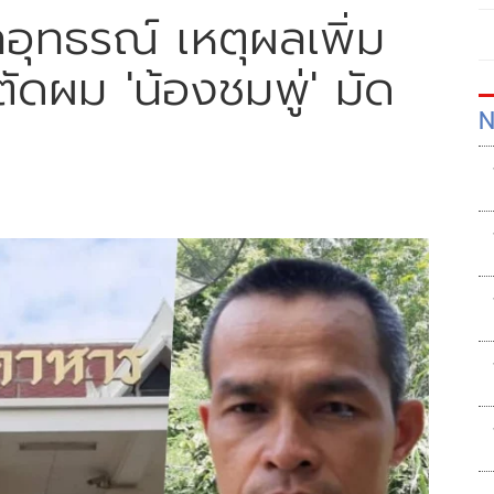
ุทธรณ์ เหตุผลเพิ่ม
ัดผม 'น้องชมพู่' มัด
N