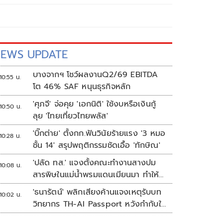
EWS UPDATE
บางจากฯ โชว์ผลงานQ2/69 EBITDA
10:55 น.
โต 46% SAF หนุนธุรกิจหลัก
'ศุภจี' จ่อคุย 'เอกนิติ' ใช้งบหรือเงินกู้
10:50 น.
ลุย 'ไทยเที่ยวไทยพลัส'
'บิ๊กต่าย' ตั้งกก.ฟันวินัยร้ายแรง '3 หมอ
10:28 น.
ชั้น 14' สรุปพฤติกรรมชัดเอื้อ 'ทักษิณ'
'ปลัด ทส.' แจงตั้งคณะทำงานสางปม
10:08 น.
สารพิษในแม่น้ำพรมแดนเมียนมา ทำให้
แก้ปัญหารวดเร็ว
'ธนารัตน์' พลิกเสียงค้านแจงเหตุรับบท
10:02 น.
วิทยากร TH-AI Passport หวังกำกับใช้
งบเหมาะสม ชูจุดเด่นคนไทยได้ใช้ AI