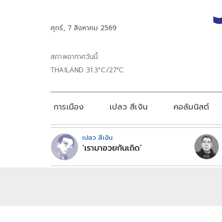
ศุกร์, 7 สิงหาคม 2569
สภาพอากาศวันนี้
THAILAND 31.3°C/27°C
การเมือง
เปลว สีเงิน
คอลัมนิสต์
เปลว สีเงิน
‘เรามาอวยกันเถิด’