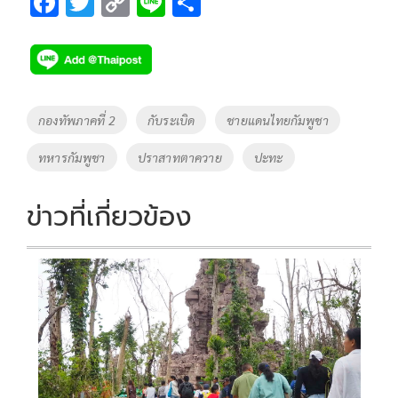
F
T
C
Li
S
ac
wi
o
n
h
e
tt
p
e
ar
b
er
y
e
o
Li
Tags
กองทัพภาคที่ 2
กับระเบิด
ชายแดนไทยกัมพูชา
o
n
ทหารกัมพูชา
ปราสาทตาควาย
ปะทะ
k
k
ข่าวที่เกี่ยวข้อง