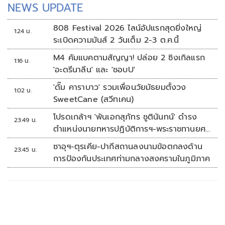
NEWS UPDATE
808 Festival 2026 ไลน์อัปแรกสุดยิ่งใหญ่
1:24 น.
ระเบิดความมันส์ 2 วันเต็ม 2-3 ต.ค.นี้
M4 คัมแบคตามสัญญา! ปล่อย 2 ซิงเกิลแรก
1:16 น.
'อะดรีนาลีน' และ 'ชอบU'
'ดั๊ม คาราบาว' รวมเพื่อนวัยมัธยมตั้งวง
1:02 น.
SweetCane (สวีทเคน)
โปรดเกล้าฯ 'พันเอกสุภัทร ชูตินันทน์' ดำรง
23:49 น.
ตำแหน่งนายทหารปฏิบัติการฯ-พระราชทานยศ
'พลตรี'
ซาอุฯ-ตุรเคีย-ปากีสถานลงนามข้อตกลงด้าน
23:45 น.
การป้องกันประเทศท่ามกลางสงครามในภูมิภาค