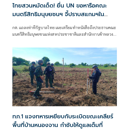
ไทยสวนหมัดเด็ด! ยื่น UN ขอหารือคณะ
มนตรีสิทธิมนุษยชนฯ จี้ปราบสแกมฯใน
กัมพูชา โต้ยิบรายงาน 'ทอม แอนดรูว์ส'
กต. แถลงท่าทีรัฐบาลไทย เผยเตรียมทำหนังสือถึงประธานคณะ
มนตรีสิทธิมนุษยชนแห่งสหประชาชาติและสำนักงานข้าหลวง
ใหญ่สิทธิมนุษยชน ที่นครเจนีวา หลัง “ทอม แอนดรูส์” เสนอ
รายงานพิเศษพาดพิงประเทศไทย มีหลายประเด็นที่ไม่เห็นด้วย
ชี้กระทบความเป็นกลาง -เที่ยงธรรม “สีหศักดิ์”
ทภ.1 แจงทหารเหยียบกับระเบิดขณะเคลียร์
พื้นที่บ้านหนองจาน กำชับให้ดูแลเต็มที่