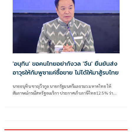
หน่วยบัญชาการรักษาดินแดน
'อนุทิน' ขอคนไทยอย่ากังวล 'จีน' ยืนยันส่ง
อาวุธให้กัมพูชาแค่ซื้อขาย ไม่ได้ให้มาสู้รบไทย
นายอนุทิน ชาญวีรกูล นายกรัฐมนตรีและรมว.มหาดไทย ให้
สัมภาษณ์กรณีสหรัฐอเมริกา ประกาศเก็บภาษีไทย12.5% ว่า
เป็นการปรับให้เข้าเกณฑ์ ได้รับรายงานเบื้องต้นว่าไทยได้
12.5% ตนเร่งให้หน่วยงานที่เกี่ยวของไปดำเนินการแก้ไข ซึ่งมี
เรื่องที่เกี่ยวกับแรงงานภาคบังคับอะไรสักอย่างหนึ่ง ตนยังต้อง
ไปลงในรายละเอียดว่าทำไมไม่มีการดำเนินการด้านนี้ให้เ