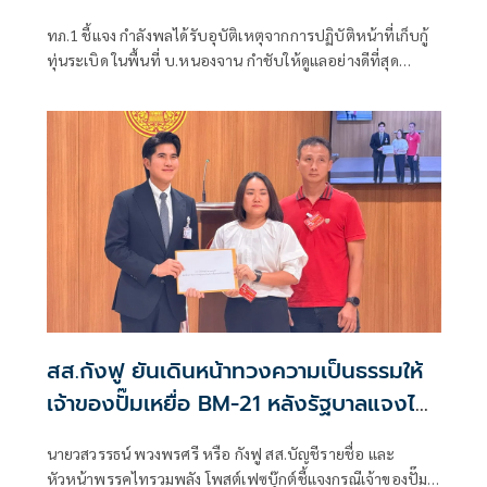
ทภ.1 ชี้แจง กำลังพลได้รับอุบัติเหตุจากการปฏิบัติหน้าที่เก็บกู้
ทุ่นระเบิด ในพื้นที่ บ.หนองจาน กำชับให้ดูแลอย่างดีที่สุด
พร้อมเน้นย้ำให้ปฏิบัติหน้าที่อย่างความรอบคอบไม่ประมาท
ปัจจุบันสร้างพื้นที่ปลอดภัยแล้ว 76.73%
สส.กังฟู ยันเดินหน้าทวงความเป็นธรรมให้
เจ้าของปั๊มเหยื่อ BM-21 หลังรัฐบาลแจงไม่
เข้าหลักเกณฑ์เยียวยา
นายวสวรรธน์ พวงพรศรี หรือ กังฟู สส.บัญชีรายชื่อ และ
หัวหน้าพรรคไทรวมพลัง โพสต์เฟซบุ๊กต์ชี้แจงกรณีเจ้าของปั๊ม