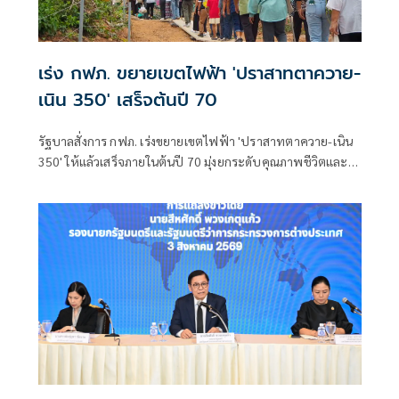
เร่ง กฟภ. ขยายเขตไฟฟ้า 'ปราสาทตาควาย-
เนิน 350' เสร็จต้นปี 70
รัฐบาลสั่งการ กฟภ. เร่งขยายเขตไฟฟ้า 'ปราสาทตาควาย-เนิน
350' ให้แล้วเสร็จภายในต้นปี 70 มุ่งยกระดับคุณภาพชีวิตและ
ขวัญกำลังพลแนวหน้า เสริมสร้างความมั่นคงชายแดน