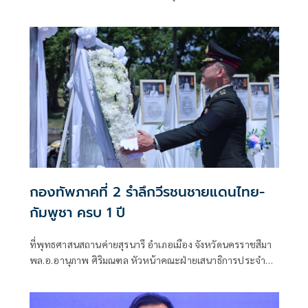
น้ำมัน ปตท. สาขาบ้านผือ อำเภอกันทรลักษ์ จังหวัดศรีสะเกษ ที่
เสียหายจากจรวด BM-21 ของกัมพูชา ออกมาร้องเรียนว่ายังไม่
ได้รับเงินเยียวจากภาครัฐ ก่อนที่นางสาวรัชดา ธนาดิเรก โฆษก
ประจำสำนักนายกรัฐมนตรี ยืนยันว่า
กองทัพภาคที่ 2 รำลึกวีรชนชายแดนไทย-
กัมพูชา ครบ 1 ปี
ที่พุทธศาสนสถานค่ายสุรนารี อำเภอเมือง จังหวัดนครราชสีมา
พล.อ.อานุภาพ ศิริมณฑล หัวหน้าคณะฝ่ายเสนาธิการประจำผู้
บัญชาการทหารบก ในฐานะผู้แทนผู้บัญชาการทหารบก พร้อม
ด้วย พล.ท.ชัยรัตน์ ธรรมชาติ หัวหน้าสำนักงานคณะฝ่าย
เสนาธิการประจำผู้บังคับบัญชา พล.ท.นฤดล สุขมา ผู้บัญชาการ