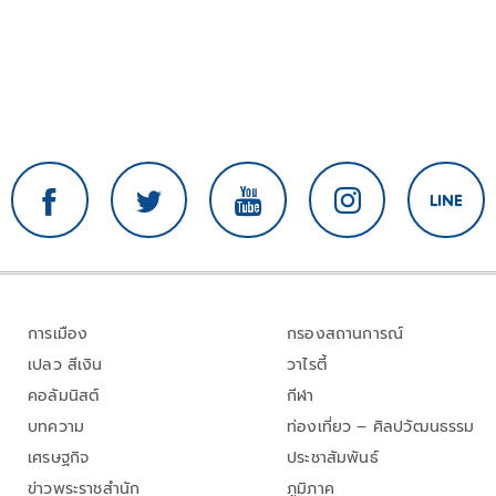
การเมือง
กรองสถานการณ์
เปลว สีเงิน
วาไรตี้
คอลัมนิสต์
กีฬา
บทความ
ท่องเที่ยว – ศิลปวัฒนธรรม
เศรษฐกิจ
ประชาสัมพันธ์
ข่าวพระราชสำนัก
ภูมิภาค