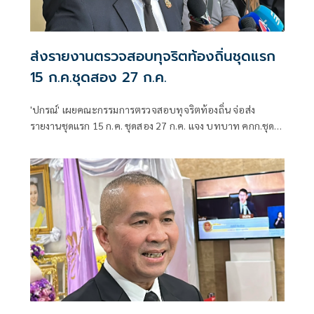
ส่งรายงานตรวจสอบทุจริตท้องถิ่นชุดแรก
15 ก.ค.ชุดสอง 27 ก.ค.
'ปกรณ์' เผยคณะกรรมการตรวจสอบทุจริตท้องถิ่น จ่อส่ง
รายงานชุดแรก 15 ก.ค. ชุดสอง 27 ก.ค. แจง บทบาท คกก.ชุดนี้
คล้ายชุด 'วิชา' เสนอแนะ-ปิดช่องโหว่-ส่งนายกฯสั่งการ ลุย
เอาผิดจริยธรรมปิดทางเข้าการเมือง