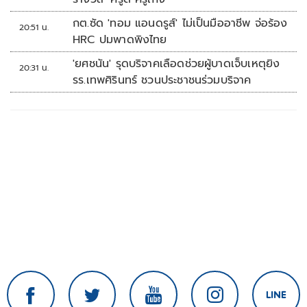
กต.ซัด 'ทอม แอนดรูส์' ไม่เป็นมืออาชีพ จ่อร้อง
20:51 น.
HRC ปมพาดพิงไทย
'ยศชนัน' รุดบริจาคเลือดช่วยผู้บาดเจ็บเหตุยิง
20:31 น.
รร.เทพศิรินทร์ ชวนประชาชนร่วมบริจาค