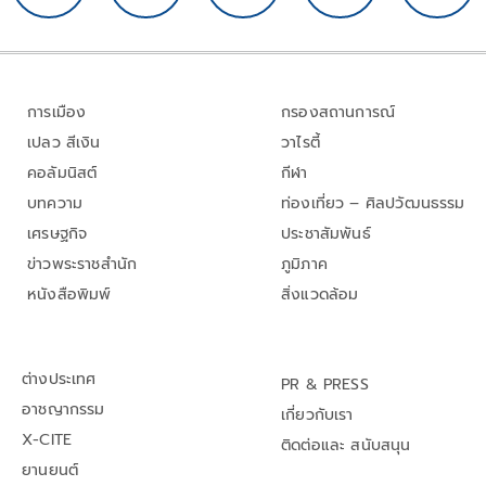
การเมือง
กรองสถานการณ์
เปลว สีเงิน
วาไรตี้
คอลัมนิสต์
กีฬา
บทความ
ท่องเที่ยว – ศิลปวัฒนธรรม
เศรษฐกิจ
ประชาสัมพันธ์
ข่าวพระราชสำนัก
ภูมิภาค
หนังสือพิมพ์
สิ่งแวดล้อม
ต่างประเทศ
PR & PRESS
อาชญากรรม
เกี่ยวกับเรา
X-CITE
ติดต่อและ สนับสนุน
ยานยนต์