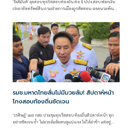
'รังสิมันต์' ลุยสอบทุจริตสอบท้องถิ่น ต่อ จี้ ปปง.สอบฟอกเงิน
เร่งอายัดทรัพย์สิน ถามฝ่ายการเมืองถูกตัดตอน-ลอยนวลพ้นผิด
เหน็บ 'อนุทิน' รับแต่ชอบ ไม่รู้ในอนาคตมาตรการป้องกันจะ
รัดกุมหรือไม่
รมช.มหาดไทยลั่นไม่มีมวยล้ม! สัปดาห์หน้า
โกงสอบท้องถิ่นชัดเจน
'วรศิษฎ์' เผย กสถ.ประชุมทุจริตสอบท้องถิ่นสัปดาห์หน้า ทุก
อย่างชัดเจน ย้ำ ไม่มวยล้มต้มคนดูแน่ แจง ไม่ได้ล่าช้า แต่อยู่
ระหว่างขั้นตอน ชี้ตัวเลขคนโกง ป.ป.ช. มากกว่า เหตุมีบางเรื่อง