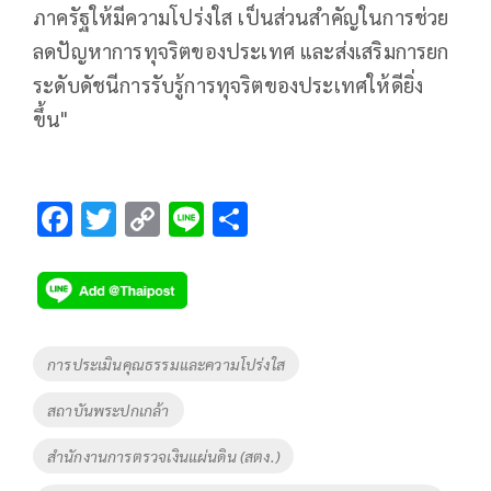
ภาครัฐให้มีความโปร่งใส เป็นส่วนสำคัญในการช่วย
ลดปัญหาการทุจริตของประเทศ และส่งเสริมการยก
ระดับดัชนีการรับรู้การทุจริตของประเทศให้ดียิ่ง
ขึ้น"
F
T
C
Li
S
ac
wi
o
n
h
e
tt
p
e
ar
b
er
y
e
o
Li
Tags
การประเมินคุณธรรมและความโปร่งใส
o
n
สถาบันพระปกเกล้า
k
k
สำนักงานการตรวจเงินแผ่นดิน (สตง.)