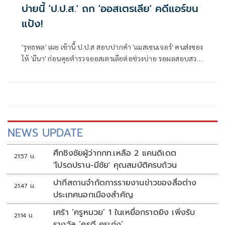
บ่ายนี้ 'ป.ป.ส.' ถก 'ออสเตรเลีย' คดีแอร์ขน
แป้ง!
'รุทธพล' เผย เช้านี้ ป.ป.ส สอบปากคำ 'แมสเซนเจอร์' คนส่งของ
ให้ 'มีนา' ก่อนคุยตำรวจออสเตรเลียต่อช่วงบ่าย รอผลสอบสวน
เพจ 'แป้งที่แปลว่าแป้ง - Rose' ไม่ชัดเป็นขบวนการหรือไม่
NEWS UPDATE
ศึกชิงชัยผู้ว่ากกท.เหลือ 2 แคนดิเดต
21:57 น.
'โปรดปราน-มีชัย' คุณสมบัติครบถ้วน
ปากีสถานจำกัดการรายงานข่าวของสื่อต่าง
21:47 น.
ประเทศนอกเมืองสำคัญ
เศร้า ‘ครูหมวย’ 1 ในเหยื่อกราดยิง เพิ่งรับ
21:14 น.
รางวัล ‘ครูดี ครูเก่ง’