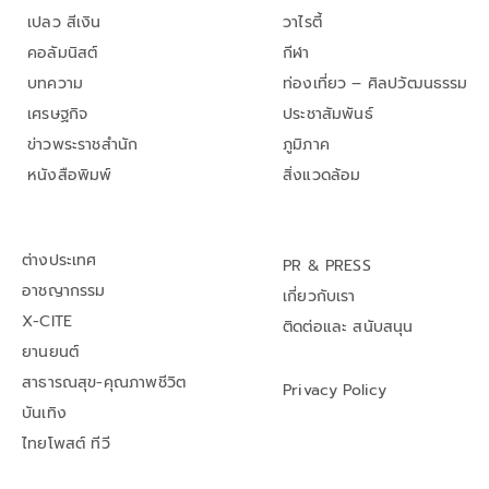
เปลว สีเงิน
วาไรตี้
คอลัมนิสต์
กีฬา
บทความ
ท่องเที่ยว – ศิลปวัฒนธรรม
เศรษฐกิจ
ประชาสัมพันธ์
ข่าวพระราชสำนัก
ภูมิภาค
หนังสือพิมพ์
สิ่งแวดล้อม
ต่างประเทศ
PR & PRESS
อาชญากรรม
เกี่ยวกับเรา
X-CITE
ติดต่อและ สนับสนุน
ยานยนต์
สาธารณสุข-คุณภาพชีวิต
Privacy Policy
บันเทิง
ไทยโพสต์ ทีวี