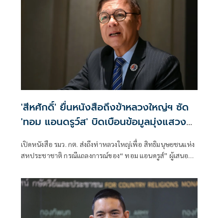
'สีหศักดิ์' ยื่นหนังสือถึงข้าหลวงใหญ่ฯ ซัด
'ทอม แอนดรูว์ส' บิดเบือนข้อมูลมุ่งแสวงหา
ผลประโยชน์ทางการเมือง
เปิดหนังสือ รมว. กต. ส่งถึงท่าหลวงใหญ่เพื่อ สิทธิมนุษยชนแห่ง
สหประชาชาติ กรณีแถลงการณ์ของ“ ทอม แอนดรูส์” ผู้เสนอ
รายงานพิเศษ เกี่ยวกับสถานการณ์สิทธิมนุษชนในกัมพูชา
พาดพิงไทยด้วยข้อมูลที่ไม่ตรงกับความเป็นจริง