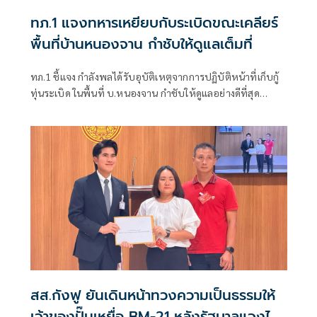
ทภ.1 แจงทหารเหยียบกับระเบิดขณะเคลียร์
พื้นที่บ้านหนองจาน กำชับให้ดูแลเต็มที่
ทภ.1 ชี้แจง กำลังพลได้รับอุบัติเหตุจากการปฏิบัติหน้าที่เก็บกู้
ทุ่นระเบิด ในพื้นที่ บ.หนองจาน กำชับให้ดูแลอย่างดีที่สุด
พร้อมเน้นย้ำให้ปฏิบัติหน้าที่อย่างความรอบคอบไม่ประมาท
ปัจจุบันสร้างพื้นที่ปลอดภัยแล้ว 76.73%
สส.กังฟู ยันเดินหน้าทวงความเป็นธรรมให้
เจ้าของปั๊มเหยื่อ BM-21 หลังรัฐบาลแจงไม่