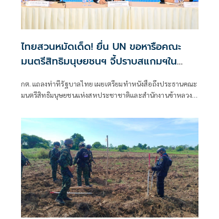
ไทยสวนหมัดเด็ด! ยื่น UN ขอหารือคณะ
มนตรีสิทธิมนุษยชนฯ จี้ปราบสแกมฯใน
กัมพูชา โต้ยิบรายงาน 'ทอม แอนดรูว์ส'
กต. แถลงท่าทีรัฐบาลไทย เผยเตรียมทำหนังสือถึงประธานคณะ
มนตรีสิทธิมนุษยชนแห่งสหประชาชาติและสำนักงานข้าหลวง
ใหญ่สิทธิมนุษยชน ที่นครเจนีวา หลัง “ทอม แอนดรูส์” เสนอ
รายงานพิเศษพาดพิงประเทศไทย มีหลายประเด็นที่ไม่เห็นด้วย
ชี้กระทบความเป็นกลาง -เที่ยงธรรม “สีหศักดิ์”