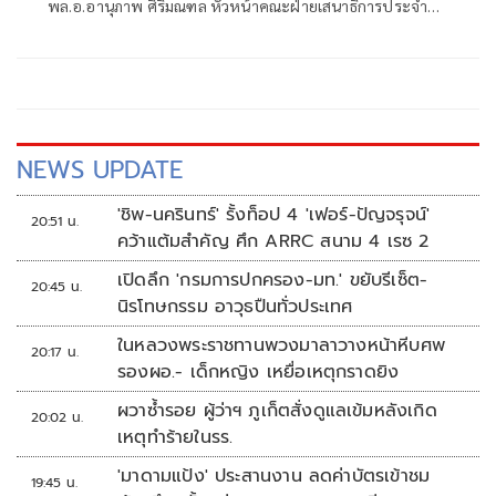
พล.อ.อานุภาพ ศิริมณฑล หัวหน้าคณะฝ่ายเสนาธิการประจำผู้
บัญชาการทหารบก ในฐานะผู้แทนผู้บัญชาการทหารบก พร้อม
ด้วย พล.ท.ชัยรัตน์ ธรรมชาติ หัวหน้าสำนักงานคณะฝ่าย
เสนาธิการประจำผู้บังคับบัญชา พล.ท.นฤดล สุขมา ผู้บัญชาการ
หน่วยบัญชาการรักษาดินแดน
NEWS UPDATE
'ชิพ-นครินทร์' รั้งท็อป 4 'เฟอร์-ปัญจรุจน์'
20:51 น.
คว้าแต้มสำคัญ ศึก ARRC สนาม 4 เรซ 2
เปิดลึก 'กรมการปกครอง-มท.' ขยับรีเซ็ต-
20:45 น.
นิรโทษกรรม อาวุธปืนทั่วประเทศ
ในหลวงพระราชทานพวงมาลาวางหน้าหีบศพ
20:17 น.
รองผอ.- เด็กหญิง เหยื่อเหตุกราดยิง
ผวาซ้ำรอย ผู้ว่าฯ ภูเก็ตสั่งดูแลเข้มหลังเกิด
20:02 น.
เหตุทำร้ายในรร.
'มาดามแป้ง' ประสานงาน ลดค่าบัตรเข้าชม
19:45 น.