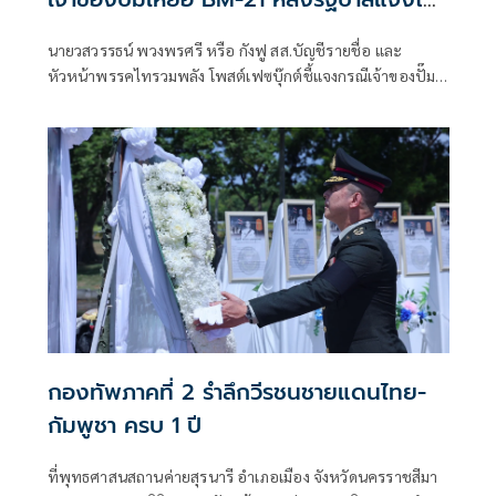
เข้าหลักเกณฑ์เยียวยา
นายวสวรรธน์ พวงพรศรี หรือ กังฟู สส.บัญชีรายชื่อ และ
หัวหน้าพรรคไทรวมพลัง โพสต์เฟซบุ๊กต์ชี้แจงกรณีเจ้าของปั๊ม
น้ำมัน ปตท. สาขาบ้านผือ อำเภอกันทรลักษ์ จังหวัดศรีสะเกษ ที่
เสียหายจากจรวด BM-21 ของกัมพูชา ออกมาร้องเรียนว่ายังไม่
ได้รับเงินเยียวจากภาครัฐ ก่อนที่นางสาวรัชดา ธนาดิเรก โฆษก
ประจำสำนักนายกรัฐมนตรี ยืนยันว่า
กองทัพภาคที่ 2 รำลึกวีรชนชายแดนไทย-
กัมพูชา ครบ 1 ปี
ที่พุทธศาสนสถานค่ายสุรนารี อำเภอเมือง จังหวัดนครราชสีมา