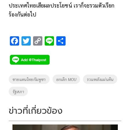
ประเทศไทยเสียผลประโยชน์ เราก็จะรวมตัวเรียก
ร้องกันต่อไป
F
T
C
Li
S
ac
wi
o
n
h
e
tt
p
e
ar
b
er
y
e
o
Li
Tags
ชายแดนไทยกัมพูชา
ยกเลิก MOU
รวมพลังแผ่นดิน
o
n
รัฐสภา
k
k
ข่าวที่เกี่ยวข้อง