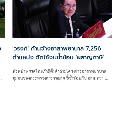
ว
'วรงค์' ค้านจ้างอาสาพยาบาล 7,256
ตำแหน่ง ซัดใช้งบซ้ำซ้อน 'ผลาญภาษี'
หัวหน้าพรรคไทยภักดีตั้งคำถามโครงการอาสาพยาบาล
ชุมชนของกระทรวงสาธารณสุข ชี้ซ้ำซ้อนกับ อสม. กว่า 1
ล้านคน พร้อมเสนอให้นำงบประมาณไปบรรจุพยาบาล
และบุคลากรสาธารณสุข