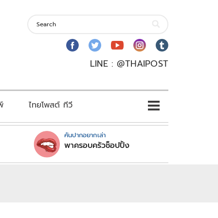
LINE : @THAIPOST
พ์
ไทยโพสต์ ทีวี
คันปากอยากเล่า
พาครอบครัวช็อปปิ้ง