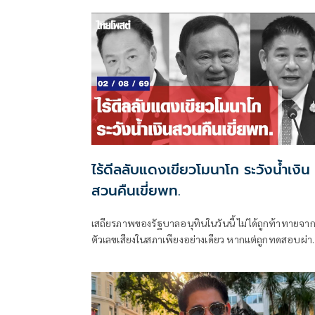
การทุจริตคอร์รัปชันและธุรกิจทุนเทา พร้อมหาทางออ
ต่อปัญหาดังกล่าว
ไร้ดีลลับแดงเขียวโมนาโก ระวังน้ำเงิน
สวนคืนเขี่ยพท.
เสถียรภาพของรัฐบาลอนุทินในวันนี้ ไม่ได้ถูกท้าทายจา
ตัวเลขเสียงในสภาเพียงอย่างเดียว หากแต่ถูกทดสอบผ่า
“สงครามข่าวลือ” และความพยายามสร้างภาพความ
แตกแยกภายในเครือข่ายอำนาจของพรรคภูมิใจไทย