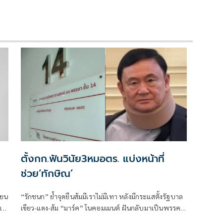
ตั้งกก.ฟันวินัย3หมอตร. แบ่งหน้าที่
ช่วย‘ทักษิณ’
่ยน
“รักชนก” ย้ำจุดยืนส้มมีเราไม่มีเทา หลังมีกระแสตั้งรัฐบาล
น
เขียว-แดง-ส้ม “มาร์ค” โนคอมเมนต์ ฝันกลับมาเป็นพรรค
กับ
หลัก “ผบ.ตร.” ตั้งกรรมการสอบ