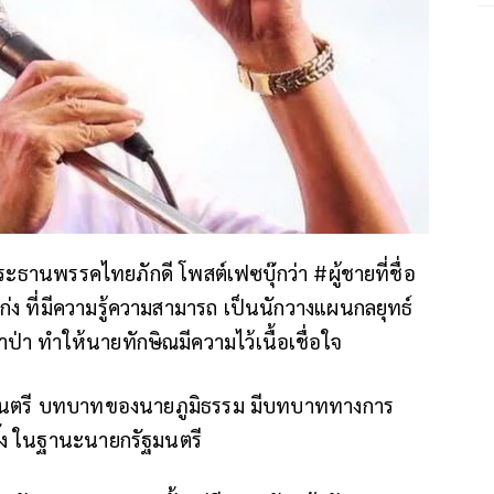
ะธานพรรคไทยภักดี โพสต์เฟซบุ๊กว่า #ผู้ชายที่ชื่อ
่ง ที่มีความรู้ความสามารถ เป็นนักวางแผนกลยุทธ์
่า ทำให้นายทักษิณมีความไว้เนื้อเชื่อใจ
ยกรัฐมนตรี บทบาทของนายภูมิธรรม มีบทบาททางการ
งอิ๊ง ในฐานะนายกรัฐมนตรี