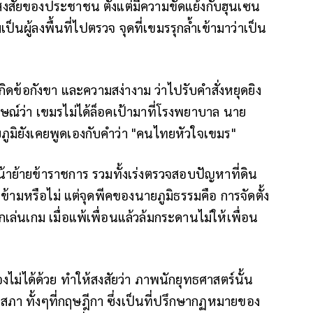
งสัยของประชาชน ตั้งแต่มีความขัดแย้งกับฮุนเซน
็นผู้ลงพื้นที่ไปตรวจ จุดที่เขมรรุกล้ำเข้ามาว่าเป็น
ิดข้อกังขา และความสง่างาม ว่าไปรับคำสั่งหยุดยิง
าษณ์ว่า เขมรไม่ได้ล็อคเป้ามาที่โรงพยาบาล นาย
ยภูมิยังเคยพูดเองกับคำว่า "คนไทยหัวใจเขมร"
หน้าย้ายข้าราชการ รวมทั้งเร่งตรวจสอบปัญหาที่ดิน
ข้ามหรือไม่ แต่จุดพีคของนายภูมิธรรมคือ การจัดตั้ง
กเล่นเกม เมื่อแพ้เพื่อนแล้วล้มกระดานไม่ให้เพื่อน
้องไม่ได้ด้วย ทำให้สงสัยว่า ภาพนักยุทธศาสตร์นั้น
ภา ทั้งๆที่กฤษฎีกา ซึ่งเป็นที่ปรึกษากฏหมายของ