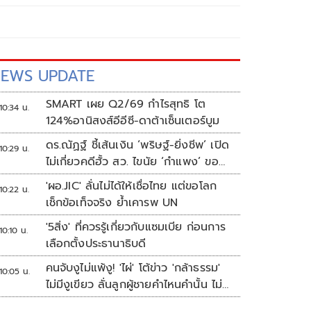
EWS UPDATE
SMART เผย Q2/69 กำไรสุทธิ โต
10:34 น.
124%อานิสงส์อีอีซี-ดาต้าเซ็นเตอร์บูม
ดร.ณัฏฐ์ ชี้เส้นเงิน ‘พริษฐ์-ยิ่งชีพ’ เปิด
10:29 น.
ไม่เกี่ยวคดีฮั้ว สว. ไขนัย ‘กำแพง’ ของ
‘อนุทิน’
'ผอ.JIC' ลั่นไม่ได้ให้เชื่อไทย แต่ขอโลก
10:22 น.
เช็กข้อเท็จจริง ย้ำเคารพ UN
'5สิ่ง' ที่ควรรู้เกี่ยวกับแซมเบีย ก่อนการ
10:10 น.
เลือกตั้งประธานาธิบดี
คนจับงูไม่แพ้งู! 'ไผ่' โต้ข่าว 'กล้าธรรม'
10:05 น.
ไม่มีงูเขียว ลั่นลูกผู้ชายคำไหนคำนั้น ไม่
เล่นหลายหน้า