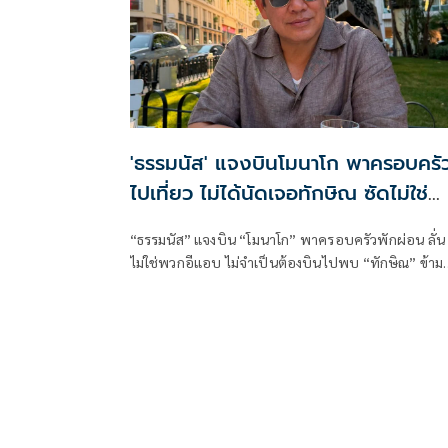
'ธรรมนัส' แจงบินโมนาโก พาครอบครั
ไปเที่ยว ไม่ได้นัดเจอทักษิณ ซัดไม่ใช่
พวกอีแอบ
“ธรรมนัส” แจงบิน “โมนาโก” พาครอบครัวพักผ่อน ลั่น
ไม่ใช่พวกอีแอบ ไม่จำเป็นต้องบินไปพบ “ทักษิณ” ข้าม
ทวีป ชี้เช็กเส้นทางบินก็รู้ความจริง พร้อมติด #ไม่มี
ปฏิญญาMonaco