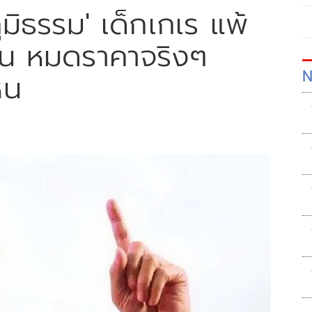
มิธรรม' เด็กเกเร แพ้
ดาน หมดราคาจริงๆ
N
หน