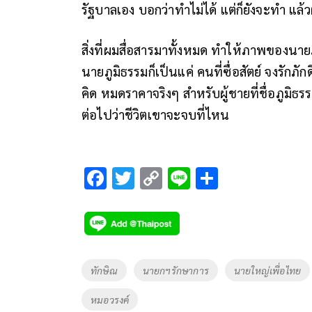
รัฐบาลเอง บอกว่าทำไม่ได้ แต่ก็ยังจะทำ แล้ว
สิ่งที่ผมสื่อสารมาทั้งหมด ทำให้ภาพของนายภ
นายภูมิธรรมก็เป็นแค่ คนที่ซื่อสัตย์ จงรัก
คิด หมดราคาจริงๆ สำหรับผู้ชายที่ชื่อภูมิธ
ต่อไปว่าชีวิตเขาจะจบที่ไหน
F
T
C
Li
S
ac
wi
o
n
h
e
tt
p
e
ar
b
er
y
e
o
Li
Tags
ทักษิณ
นายกฯรักษาการ
นายใหญ่เพื่อไทย
o
n
หมอวรงค์
k
k