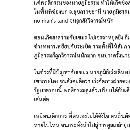
แต่พฤติกรรมของนายภูมิธรรม ทำให้เกิดข้อส
ในพื้นที่ช่องบก จ.อุบลราชธานี นายภูมิธรรมเป
no man's land จนถูกสังวิจารณ์หนัก
ตอนเกิดสงครามกับเขมร ไปเจรจาหยุดยิง ก็เก
ช่วงทหารเหยียบกับระเบิด รวมทั้งที่ให้สัมภ
ภูมิธรรมก็ถูกวิจารณ์หนักมาก จนบางครั้งนา
ในช่วงที่มีปัญหากับเขมร นายภูมิก็เร่งเดิน
เขากระโดง จนสังคมคิดว่า เร่งจัดการฝ่ายตรง
รัฐบาลรอบนี้ พฤติกรรมดูแล้วเปรียบได้กับเด็
เล่นต่อ
เหมือนเด็กเกเร ที่ตนเองไม่ได้ดังใจ คนอื่นต
หายไปไหน จนกระทั่งนำไปสู่การทูลเกล้ายุบส