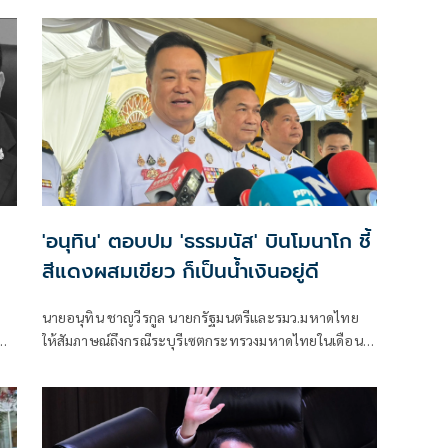
ก
'อนุทิน' ตอบปม 'ธรรมนัส' บินโมนาโก ชี้
สีแดงผสมเขียว ก็เป็นน้ำเงินอยู่ดี
ก
นายอนุทิน ชาญวีรกูล นายกรัฐมนตรีและรมว.มหาดไทย
น
ให้สัมภาษณ์ถึงกรณีระบุรีเซตกระทรวงมหาดไทยในเดือน
สิงหาคม จะเริ่มต้น ด้วยการโยกย้ายใช่หรือไม่ ว่า