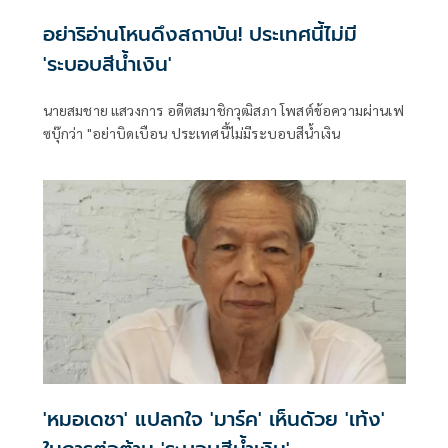
อย่าริอ่านโหนดึงสถาบัน! ประเทศนี้ไม่มี
'ระบอบสีน้ำเงิน'
นายสมชาย แสวงการ อดีตสมาชิกวุฒิสภา โพสต์ข้อความผ่านเฟ
ซบุ๊กว่า "อย่าบิดเบือน ประเทศนี้ไม่มีระบอบสีน้ำเงิน
'หมอเดชา' แปลกใจ 'มาร์ค' เห็นดัวย 'เท้ง'