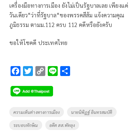
เครื่องมือทางการเมือง ยังไม่เป็นรัฐบาลเลย เพียงแค่
วันเดียว“ว่าที่รัฐบาล“ของพรรคสีส้ม แจ้งความคุณ
ภูมิธรรม ตามม.112 ครบ 112 คดีหรือยังครับ
ขอให้โชคดี ประเทศไทย
F
T
C
Li
S
ac
wi
o
n
h
e
tt
p
e
ar
b
er
y
e
o
Li
Tags
ความเห็นต่างทางการเมือง
นายนิพิฏฐ์ อินทรสมบัติ
o
n
ระบอบทักษิณ
อดีต สส.พัทลุง
k
k