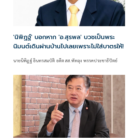
'นิพิฏฐ์' บอกหาก 'อ.สุรพล' บวชเป็นพระ
นิมนต์เดินผ่านบ้านไปเลยเพราะไม่ใส่บาตรให้!
นายนิพิฏฐ์ อินทรสมบัติ อดีต สส.พัทลุง พรรคประชาธิปัตย์