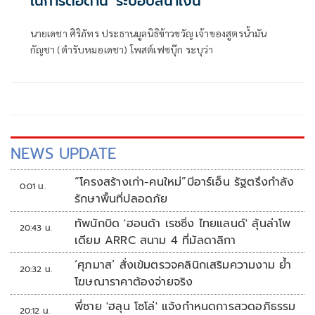
ในการต่อต้าน​ 'ระบอบ​สีน้ำเงิน'
นายเดชา ศิริภัทร ประธานมูลนิธิข้าวขวัญ เจ้าของสูตรน้ำมัน
กัญชา (ตำรับหมอเดชา) โพสต์เฟซบุ๊ก ระบุว่า
NEWS UPDATE
“โครงสร้างเก่า-คนใหม่”บีอาร์เอ็น รัฐตรึงกำลัง
0:01 น.
รักษาพื้นที่ปลอดภัย
ทัพนักบิด 'ฮอนด้า เรซซิ่ง ไทยแลนด์' ลุ้นล่าโพ
20:43 น.
เดียม ARRC สนาม 4 ที่มัลดาลิกา
‘ศุภมาส’ สั่งเข้มตรวจคลินิกเสริมความงาม ย้ำ
20:32 น.
โฆษณาราคาต้องจ่ายจริง
พี่ชาย 'ฮลุน โซโล่' แจ้งกำหนดการสวดอภิธรรม
20:12 น.