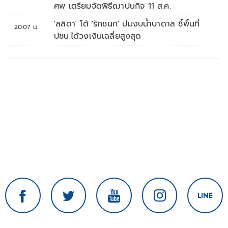
ศพ เตรียมจัดพิธีฌาปนกิจ 11 ส.ค.
'ลลิดา' โต้ 'รักชนก' ปมงบน้ำบาดาล ชี้พื้นที่
20:07 น.
ปชน.ได้วงเงินเฉลี่ยสูงสุด