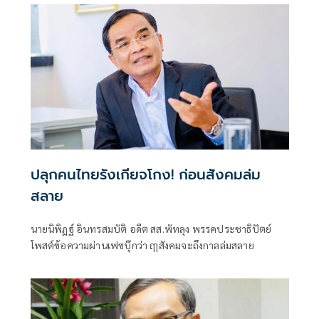
ปลุกคนไทยรังเกียจโกง! ก่อนสังคมล่ม
สลาย
นายนิพิฏฐ์ อินทรสมบัติ อดีต สส.พัทลุง พรรคประชาธิปัตย์
โพสต์ข้อความผ่านเฟซบุ๊กว่า ฤๅสังคมจะถึงกาลล่มสลาย