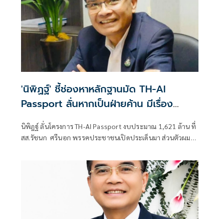
'นิพิฏฐ์' ชี้ช่องหาหลักฐานมัด TH-AI
Passport ลั่นหากเป็นฝ่ายค้าน มีเรื่อง
ซักฟอกรัฐบาลอื้อ
นิพิฎฐ์ ลั่นโครงการ TH-AI Passport งบประมาณ 1,621 ล้าน ที่
สส.รัชนก ศรีนอก พรรคประชาชนเปิดประเด็นมา ส่วนตัวผมใน
ฐานะประชาชน ผมไม่ไว้วางใจรัฐบาลแล้ว