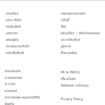
การเมือง
กรองสถานการณ์
เปลว สีเงิน
วาไรตี้
คอลัมนิสต์
กีฬา
บทความ
ท่องเที่ยว – ศิลปวัฒนธรรม
เศรษฐกิจ
ประชาสัมพันธ์
ข่าวพระราชสำนัก
ภูมิภาค
หนังสือพิมพ์
สิ่งแวดล้อม
ต่างประเทศ
PR & PRESS
อาชญากรรม
เกี่ยวกับเรา
X-CITE
ติดต่อและ สนับสนุน
ยานยนต์
สาธารณสุข-คุณภาพชีวิต
Privacy Policy
บันเทิง