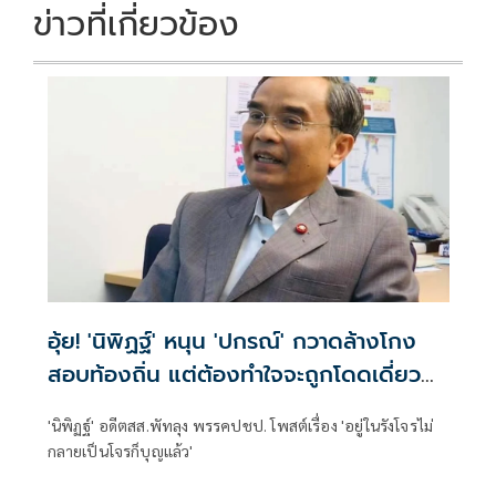
ข่าวที่เกี่ยวข้อง
อุ้ย! 'นิพิฏฐ์' หนุน 'ปกรณ์' กวาดล้างโกง
สอบท้องถิ่น แต่ต้องทำใจจะถูกโดดเดี่ยว
จากนักการเมือง
'นิพิฏฐ์' อดีตสส.พัทลุง พรรคปชป. โพสต์เรื่อง 'อยู่ในรังโจรไม่
กลายเป็นโจรก็บุญแล้ว'