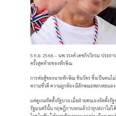
5 ก.ย. 2568 – นพ.วรงค์ เดชกิจวิกรม ประธา
ครั้งสุดท้ายของทักษิณ
การต่อสู้ของนายทักษิณ ชินวัตร ซึ่งเป็นคน
ความชั่วดี ความถูกต้อง มีลักษณะตลบตะแลง
แค่ดูเกมจัดตั้งรัฐบาล เมื่อฝ่ายตนเองจัดตั้งรั
รัฐมนตรีนั้น กฤษฎีกาบอกแล้วว่ายุบสภาไม่ได้ เ
โปรโมชัน ให้นายชัยเกษมแถลงว่า เลือกเขาเป็น