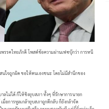
นพรรคไทยภักดี โพสต์ข้อความผ่านเฟซบุ๊กว่า การหนี
ไม่สนใจถูกผิด ขอให้ตนเองชนะ โดยไม่มีสำนึกของ
ฐบาลไม่ได้ ก็ให้ชิงยุบสภา ทั้งๆ ที่รักษาการนายก
มื่อการทูลเกล้ายุบสภาถูกตีกลับ ก็ยังกล้าจัด
นายกรัฐมนตรีเสร็จ จะยุบสภาทันที แค่นี่ยิ่งกว่าเด็ก