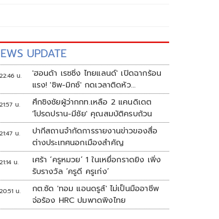
EWS UPDATE
'ฮอนด้า เรซซิ่ง ไทยแลนด์' เปิดฉากร้อน
22:46 น.
แรง! 'ชิพ-มิกซ์' กดเวลาติดหัว
แถว ARRC สนาม 4 ที่มัลดาลิกา
ศึกชิงชัยผู้ว่ากกท.เหลือ 2 แคนดิเดต
21:57 น.
'โปรดปราน-มีชัย' คุณสมบัติครบถ้วน
ปากีสถานจำกัดการรายงานข่าวของสื่อ
21:47 น.
ต่างประเทศนอกเมืองสำคัญ
เศร้า ‘ครูหมวย’ 1 ในเหยื่อกราดยิง เพิ่ง
21:14 น.
รับรางวัล ‘ครูดี ครูเก่ง’
กต.ซัด 'ทอม แอนดรูส์' ไม่เป็นมืออาชีพ
20:51 น.
จ่อร้อง HRC ปมพาดพิงไทย