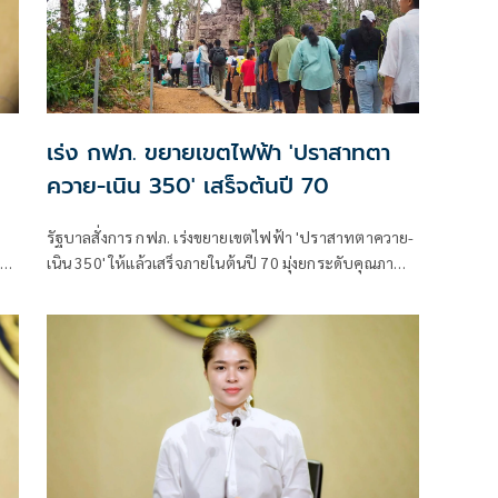
เร่ง กฟภ. ขยายเขตไฟฟ้า 'ปราสาทตา
ควาย-เนิน 350' เสร็จต้นปี 70
รัฐบาลสั่งการ กฟภ. เร่งขยายเขตไฟฟ้า 'ปราสาทตาควาย-
าติ
เนิน 350' ให้แล้วเสร็จภายในต้นปี 70 มุ่งยกระดับคุณภาพ
ม
ชีวิตและขวัญกำลังพลแนวหน้า เสริมสร้างความมั่นคง
ชายแดน