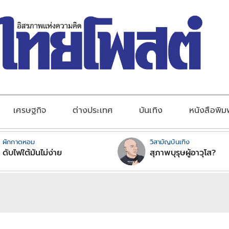
เศรษฐกิจ
ต่างประเทศ
บันเทิง
หนังสือพิม
ผักกาดหอม
วิสามัญบันเทิง
ดับไฟใต้มันไม่ง่าย
สุภาพบุรุษผู้อาวุโส?