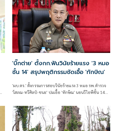
'บิ๊กต่าย' ตั้งกก.ฟันวินัยร้ายแรง '3 หมอ
ชั้น 14' สรุปพฤติกรรมชัดเอื้อ 'ทักษิณ'
'ผบ.ตร.' ตั้งกรรมการสอบวินัยร้ายแรง 3 หมอ รพ.ตำรวจ
ออก
'โสภณ-ทวีศิลป์-ชนะ' ปมเอื้อ 'ทักษิณ' นอนวีไอพีชั้น 14
มอบหมาย 'พล.ต.อ.อิทธิพล' นั่งประธาน เร่งสรุปโดยเร็ว