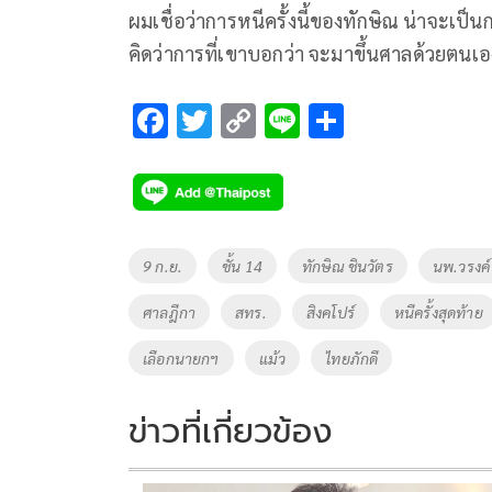
ผมเชื่อว่าการหนีครั้งนี้ของทักษิณ น่าจะเป็
คิดว่าการที่เขาบอกว่า จะมาขึ้นศาลด้วยตนเอง
F
T
C
Li
S
ac
wi
o
n
h
e
tt
p
e
ar
b
er
y
e
o
Li
Tags
9 ก.ย.
ชั้น 14
ทักษิณ ชินวัตร
นพ.วรงค์
o
n
ศาลฎีกา
สทร.
สิงคโปร์
หนีครั้งสุดท้าย
k
k
เลือกนายกฯ
แม้ว
ไทยภักดี
ข่าวที่เกี่ยวข้อง