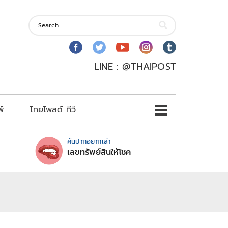
LINE : @THAIPOST
พ์
ไทยโพสต์ ทีวี
คันปากอยากเล่า
เลขทรัพย์สินให้โชค