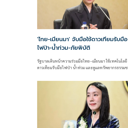
'ไทย-เมียนมา' จับมือใช้ดาวเทียมรับมือ
ไฟป่า-น้ำท่วม-ภัยพิบัติ
รัฐบาลเดินหน้าความร่วมมือไทย–เมียนมา ใช้เทคโนโลยี
ดาวเทียมรับมือไฟป่า น้ำท่วม และดูแลทรัพยากรธรรมช
ชายแดน ยกระดับการจัดการภัยพิบัติและสิ่งแวดล้อมร่ว
กัน